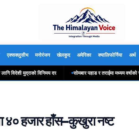
एक्सक्लुसीभ
मनोरंजन
खेलकुद
अमेरिका
क्यालिफोर्निया
अर्थ
िदेशी मुद्राको विनिमय दर
सोमबार पहाड र तराईमा मध्यम वर्षाको संभाव
मा ४० हजार हाँस–कुखुरा नष्ट