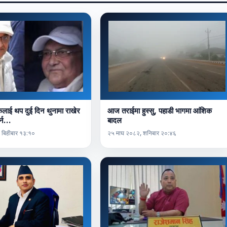
ाई थप दुई दिन थुनामा राखेर
आज तराईमा हुस्सु, पहाडी भागमा आंशिक
र्न…
बादल
 बिहीबार १३:१०
२५ माघ २०८२, शनिबार २०:४६