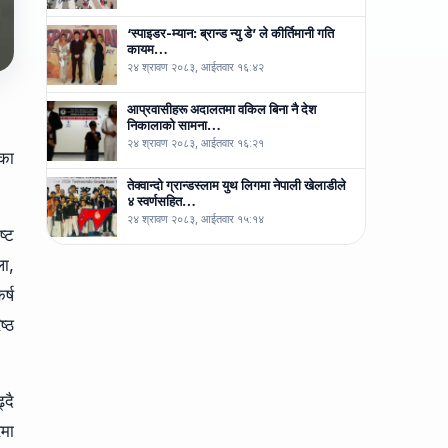
‘स्पाइडर-म्यान: ब्रान्ड न्यु डे’ ले कीर्तिमानी गति
कायम…
२४ श्रावण २०८३, आईतवार १६:४२
आप्रवासीहरू अदालतमा वकिल बिना नै देश
निकालाको सामना…
२४ श्रावण २०८३, आईतवार १६:२१
तका
तेक्वान्दो ग्रान्डस्लाम युथ लिगमा नेपाली खेलाडीले
४ स्वर्णसहित…
२४ श्रावण २०८३, आईतवार १५:१४
ष्ट
ला,
र्ष
ष्ठ
्दै
रमा