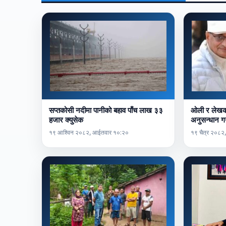
सप्तकोसी नदीमा पानीको बहाव पाँच लाख ३३
ओली र लेखकल
हजार क्युसेक
अनुसन्धान ग
१९ आश्विन २०८२, आईतवार १०:२०
१९ चैत्र २०८२,