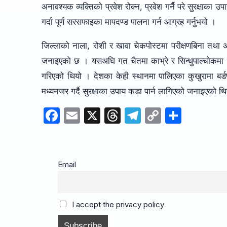
अनावश्यक व्यक्तिको प्रवेश रोक्न, प्रवेश गर्नै परे सुरक्ष
गर्दा पूर्ण सरसफाइका मापदण्ड पालना गर्न आग्रह गर्नुभयो ।
जिल्लाको नाला, रोशी र खावा चेकपोस्टमा परीक्षणबिना तथा
जनाइएको छ । यसअघि गत चैतमा काभ्रे र सिन्धुपाल्चोकमा ब
गरिएको थियो । देशका केही स्थानमा पालिएका कुखुरामा बर्ड
मध्यनजर गर्दै सुरक्षाका उपाय कडा पार्न लागिएको जनाइएको थ
F
E
X
T
T
C
S
a
m
hr
el
o
h
c
ail
e
e
p
ar
e
a
gr
y
e
Email
b
d
a
Li
o
s
m
n
I accept the privacy policy
o
k