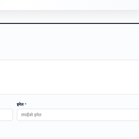
इमेल
*