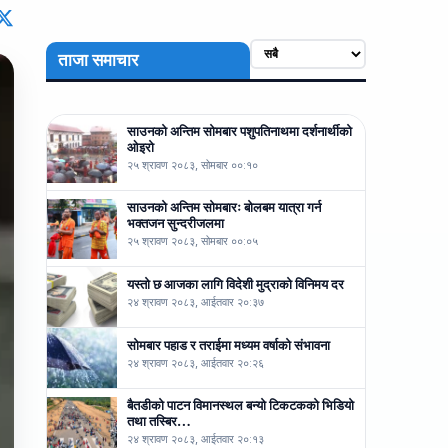
ताजा समाचार
साउनको अन्तिम सोमबार पशुपतिनाथमा दर्शनार्थीको
ओइरो
२५ श्रावण २०८३, सोमबार ००:१०
साउनको अन्तिम सोमबारः बोलबम यात्रा गर्न
भक्तजन सुन्दरीजलमा
२५ श्रावण २०८३, सोमबार ००:०५
यस्तो छ आजका लागि विदेशी मुद्राको विनिमय दर
२४ श्रावण २०८३, आईतवार २०:३७
सोमबार पहाड र तराईमा मध्यम वर्षाको संभावना
२४ श्रावण २०८३, आईतवार २०:२६
बैतडीको पाटन विमानस्थल बन्यो टिकटकको भिडियो
तथा तस्बिर…
२४ श्रावण २०८३, आईतवार २०:१३