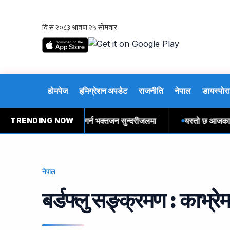
होमपेज
इमिग्रेशन अपडेट
राजनीति
नेपाल
डायस्पोरा
ोमबारः बोलबम यात्रा गर्न भक्तजन सुन्दरीजलमा
यस्तो छ आजका लागि व
TRENDING NOW
नेपाल
बर्डफ्लु सङ्क्रमण : काभ्रे