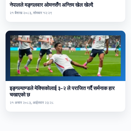
नेपालले मङ्गलवार ओमनसँग अन्तिम खेल खेल्दै
२१ बैशाख २०८३, सोमबार १२:२९
इङ्गल्याण्डले मेक्सिकोलाई ३-२ ले पराजित गर्दै सर्मनाक हार
चखाएको छ
२१ असार २०८३, आईतवार २३:२८