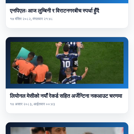
एनपिएलः आज लुम्बिनी र विराटनगरबीच स्पर्धा हुँदै
१७ मंसिर २०८२, मंगलवार २१:४८
लियोनल मेसीको नयाँ रेकर्ड सहित अर्जेन्टिना नकआउट चरणमा
१४ असार २०८३, आईतवार ००:४३