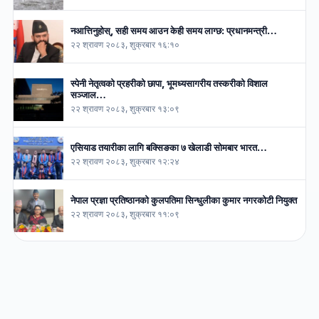
नआत्तिनुहोस्, सही समय आउन केही समय लाग्छ: प्रधानमन्त्री…
२२ श्रावण २०८३, शुक्रबार १६:१०
स्पेनी नेतृत्वको प्रहरीको छापा, भूमध्यसागरीय तस्करीको विशाल
सञ्जाल…
२२ श्रावण २०८३, शुक्रबार १३:०९
एसियाड तयारीका लागि बक्सिङका ७ खेलाडी सोमबार भारत…
२२ श्रावण २०८३, शुक्रबार १२:२४
नेपाल प्रज्ञा प्रतिष्ठानको कुलपतिमा सिन्धुलीका कुमार नगरकोटी नियुक्त
२२ श्रावण २०८३, शुक्रबार ११:०९