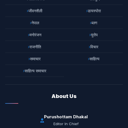
जीवनशैली
डायस्पोरा
नेपाल
ब्लग
मनोरंजन
युरोप
राजनीति
विचार
समाचार
साहित्य
साहित्य समाचार
About Us
Purushottam Dhakal
Editor In Chief