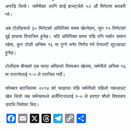
अगाडि थियो। जर्मनीका लागि काई हाभर्ट्जले ५२ औं मिनेटमा बराबरी
गरे।
अब टोलीहरूले ३० मिनेटको अतिरिक्त समय खेल्नेछन्, जुन १५ मिनेटको
दुई हाफमा विभाजित हुनेछ। यदि अतिरिक्त समय पछि पनि स्कोर समान
रहेमा, कुन टोली अन्तिम १६ मा पुग्ने भनेर निर्णय गर्न पेनाल्टी सुटआउट
हुनेछ।
टोलीहरू बीचको एक मात्र अघिल्लो विश्वकप खेलमा, जर्मनीले अन्तिम १६
मा पाराग्वेलाई १-० ले पराजित गर्यो।
सोमबार ब्राजिलमा २०१४ को फाइनल पछि जर्मनीको पहिलो नकआउट
खेल थियो जब जर्मनहरूले अर्जेन्टिनालाई १-० ले हराएर चौथो विश्वकप
उपाधि जितेका थिए।
F
E
X
T
T
C
S
a
m
hr
el
o
h