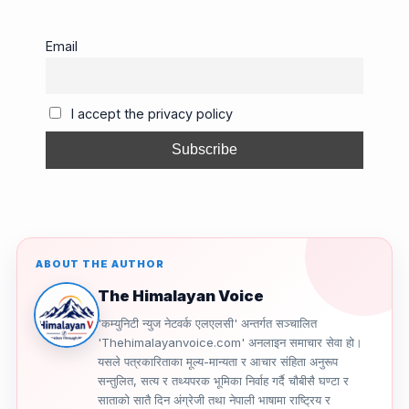
c
ail
e
e
p
ar
e
a
gr
y
e
Email
b
d
a
Li
o
s
m
n
I accept the privacy policy
o
k
k
ABOUT THE AUTHOR
The Himalayan Voice
'कम्युनिटी न्युज नेटवर्क एलएलसी' अन्तर्गत सञ्चालित
'Thehimalayanvoice.com' अनलाइन समाचार सेवा हो।
यसले पत्रकारिताका मूल्य-मान्यता र आचार संहिता अनुरूप
सन्तुलित, सत्य र तथ्यपरक भूमिका निर्वाह गर्दै चौबीसै घण्टा र
साताको सातै दिन अंग्रेजी तथा नेपाली भाषामा राष्ट्रिय र