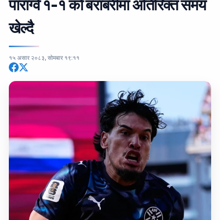
पाराग्वे १-१ को बराबरीमा अतिरिक्त समय
खेल्दै
१५ असार २०८३, सोमबार १९:११