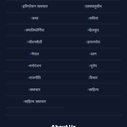
इमिग्रेशन समाचार
एक्सक्लुसीभ
कथा
कविता
क्यालिफोर्निया
खेलकुद
जीवनशैली
डायस्पोरा
नेपाल
ब्लग
मनोरंजन
युरोप
राजनीति
विचार
समाचार
साहित्य
साहित्य समाचार
About Us