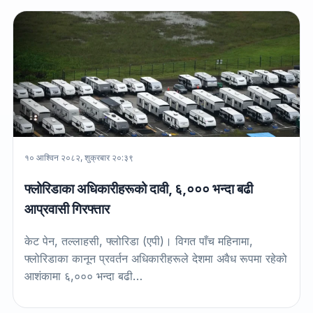
१० आश्विन २०८२, शुक्रबार २०:३९
फ्लोरिडाका अधिकारीहरूको दावी, ६,००० भन्दा बढी
आप्रवासी गिरफ्तार
केट पेन, तल्लाहसी, फ्लोरिडा (एपी)। विगत पाँच महिनामा,
फ्लोरिडाका कानून प्रवर्तन अधिकारीहरूले देशमा अवैध रूपमा रहेको
आशंकामा ६,००० भन्दा बढी…