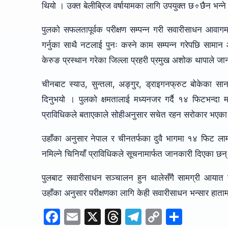
थियो । उक्त बेलीब्रिज वर्षायामका लागि उपयुक्त छ÷छैन भन्न
पुलको सफलतापूर्वक परीक्षण सम्पन्न गरी सवारीसाधन आवागम
गर्नुका साथै नटलाई पुनः कस्ने काम सम्पन्न गरेपछि सा
केरुङ प्रस्थान गरेका जिल्ला प्रहरी प्रमुख अशोक थापाले ज
चीनबाट स्याउ, सुन्तला, अङ्गुर, ड्राइगनफ्रुट बोकेका सा
दिनुभयो । पुलको क्षमतालाई मध्यनजर गर्दै १४ फिटभन्दा 
प्राविधिकले बताएकाले सोहीअनुसार सचेत रहन सरोकार भएका स
उहाँका अनुसार नेपाल र चीनतर्फका दुवै भागमा १४ फिट लाम
नमिल्ने चिनियाँ प्राविधिकले सूचनामार्फत जानकारी दिएका छन
पुलबाट सवारीसाधन सञ्चालन हुन थालेसँगै सामग्री आयात स
उहाँका अनुसार परीक्षणका लागि केही सवारीसाधन भन्सार हाता
F
E
X
T
T
C
S