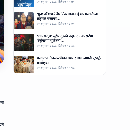
२१ श्रावण २०८३, बिहीबार १५:०९
‘पुनः परीक्षणले वैधानिक तथ्यलाई थप फराकिलो
ढङ्गले उजागर…
२१ श्रावण २०८३, बिहीबार १२:२९
‘रक यात्रा’ युरोप टुरको उद्घाटन कन्सर्टमा
पोर्चुगलमा गुञ्जियो…
२१ श्रावण २०८३, बिहीबार १२:०६
मस्कटमा नेपाल–ओमान व्यापार तथा लगानी प्रवर्द्धन
कार्यक्रम
२१ श्रावण २०८३, बिहीबार ११:५३
नमा
एको