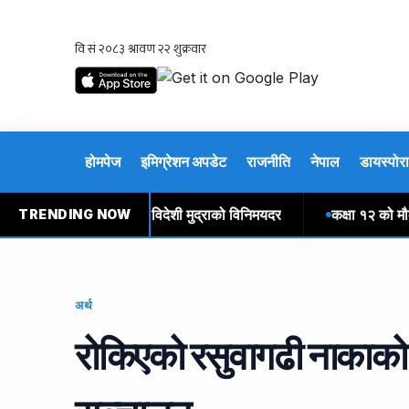
होमपेज
इमिग्रेशन अपडेट
राजनीति
नेपाल
डायस्पोरा
क्रबारका लागि तोकियो विदेशी मुद्राको विनिमयदर
कक्षा १२ को मौका परी
TRENDING NOW
अर्थ
रोकिएको रसुवागढी नाकाको