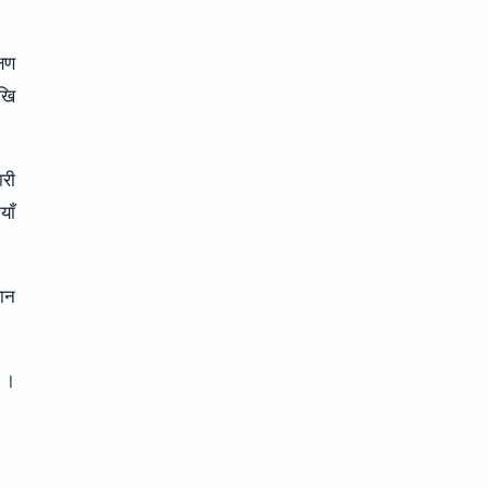
्षण
खि
ारी
याँ
लान
ो ।