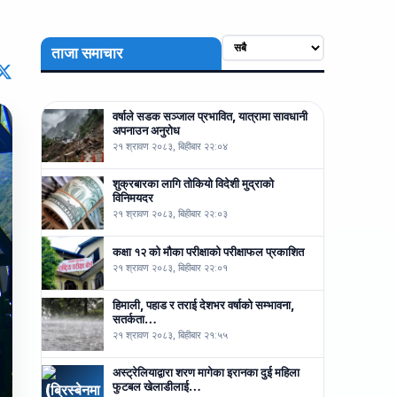
ताजा समाचार
वर्षाले सडक सञ्जाल प्रभावित, यात्रामा सावधानी
अपनाउन अनुरोध
२१ श्रावण २०८३, बिहीबार २२:०४
शुक्रबारका लागि तोकियो विदेशी मुद्राको
विनिमयदर
२१ श्रावण २०८३, बिहीबार २२:०३
कक्षा १२ को मौका परीक्षाको परीक्षाफल प्रकाशित
२१ श्रावण २०८३, बिहीबार २२:०१
हिमाली, पहाड र तराई देशभर वर्षाको सम्भावना,
सतर्कता…
२१ श्रावण २०८३, बिहीबार २१:५५
अस्ट्रेलियाद्वारा शरण मागेका इरानका दुई महिला
फुटबल खेलाडीलाई…