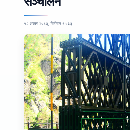
सञ्चालन
१८ असार २०८३, बिहीबार १५:३३