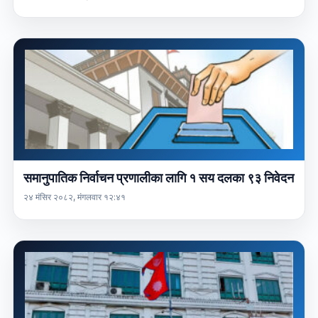
समानुपातिक निर्वाचन प्रणालीका लागि १ सय दलका ९३ निवेदन
२४ मंसिर २०८२, मंगलवार १२:४१