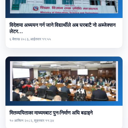
विदेशमा अध्ययन गर्न जाने विद्यार्थीले अब घरबाटै नो अब्जेक्सन
लेटर…
६ बैशाख २०८३, आईतवार ११:५५
मितव्ययिताका माध्यमबाट पुनःनिर्माण अघि बढाइने
१० आश्विन २०८२, शुक्रबार ११:३४