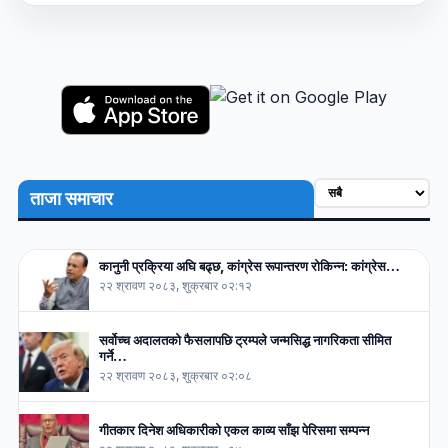
ताजा समाचार
कानुनी प्रक्रिया अघि बढ्छ, कांग्रेस रूपान्तरण रोकिन्न: कांग्रेस…
२२ श्रावण २०८३, शुक्रबार ०२:१२
सर्वोच्च अदालतको फैसलापछि ट्रम्पले जन्मसिद्ध नागरिकता सीमित
गर्ने…
२२ श्रावण २०८३, शुक्रबार ०२:०८
गीतकार दिनेश अधिकारीको एकल काव्य साँझ पेरिसमा सम्पन्न