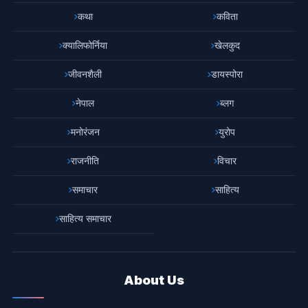
कथा
कविता
क्यालिफोर्निया
खेलकुद
जीवनशैली
डायस्पोरा
नेपाल
ब्लग
मनोरंजन
युरोप
राजनीति
विचार
समाचार
साहित्य
साहित्य समाचार
About Us