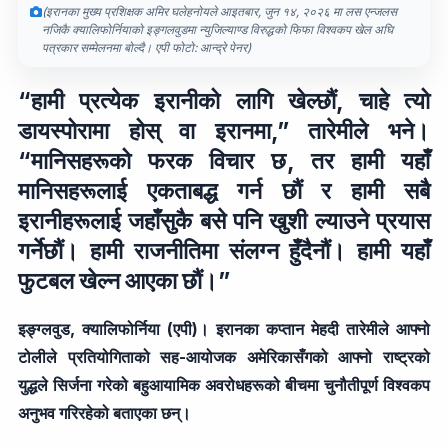
(इरानका मुख्य प्रशिक्षक अमिर घलेहनोयले आइतबार, जुन १४, २०२६ मा लस एन्जलस
नजिकै क्यालिफोर्नियाको इङ्गलवुडमा न्युजिल्याण्ड विरुद्धको फिफा विश्वकप खेल अघि
पत्रकार सम्मेलनमा बोल्दै। एपी फोटो: आन्द्रे पेनर)
“हामी प्रत्येक इरानीको लागि खेल्छौं, चाहे त्यो
डायस्पोरामा होस् वा इरानमा,” तारेमीले भने।
“मानिसहरूको फरक विचार छ, तर हामी यहाँ
मानिसहरूलाई एकताबद्ध गर्न छौं र हामी सबै
इरानीहरूलाई जहाँसुकै बसे पनि खुशी ल्याउने प्रयास
गर्नेछौं। हामी राजनीतिमा संलग्न हुँदैनौं। हामी यहाँ
फुटबल खेल्न आएका छौं।”
इङ्ग्लवुड, क्यालिफोर्निया (एपी)। इरानका कप्तान मेहदी तारेमीले आफ्नो
टोलीले प्रतियोगिताको सह-आयोजक अमेरिकासँगको आफ्नो राष्ट्रको
युद्धले सिर्जना गरेको बहुआयामिक अवरोधहरूको बीचमा चुनौतीपूर्ण विश्वकप
अनुभव गरिरहेको बताएका छन्।