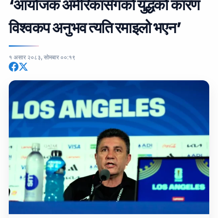
‘आयोजक अमेरिकासँगको युद्धको कारण
विश्वकप अनुभव त्यति रमाइलो भएन’
१ असार २०८३, सोमबार ००:१९