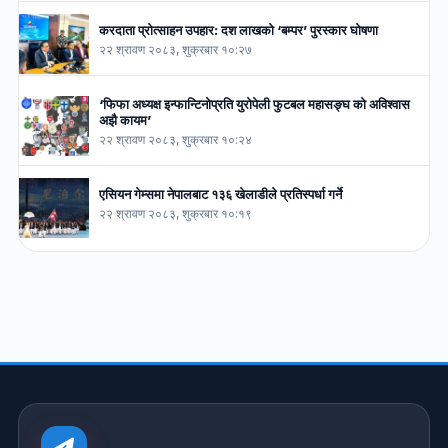
करदाता प्रोत्साहन उपहार: दश लाखको ‘बम्पर’ पुरस्कार घोषणा
२२ श्रावण २०८३, शुक्रबार १०:२७
‘फिफा अध्यक्ष इन्फान्टिनोप्रति युरोपेली फुटबल महासङ्घ को अविश्वास
अझै कायम’
२२ श्रावण २०८३, शुक्रबार १०:२४
एसियन गेम्समा नेपालबाट १३६ खेलाडीले प्रतिस्पर्धा गर्ने
२२ श्रावण २०८३, शुक्रबार १०:१९