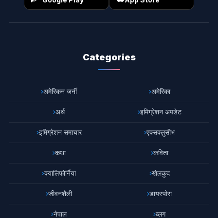
Categories
अमेरिकन जर्नी
अमेरिका
अर्थ
इमिग्रेशन अपडेट
इमिग्रेशन समाचार
एक्सक्लुसीभ
कथा
कविता
क्यालिफोर्निया
खेलकुद
जीवनशैली
डायस्पोरा
नेपाल
ब्लग