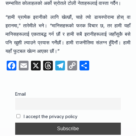
सम्भावित कोलाहलको अर्को स्रोतले टोली नेताहरूलाई वास्ता गर्दैन।
“हामी प्रत्येक इरानीको लागि खेल्छौं, चाहे त्यो डायस्पोरामा होस् वा
इरानमा,” तारेमीले भने। “मानिसहरूको फरक विचार छ, तर हामी यहाँ
मानिसहरूलाई एकताबद्ध गर्न छौं र हामी सबै इरानीहरूलाई जहाँसुकै बसे
पनि खुशी ल्याउने प्रयास गर्नेछौं। हामी राजनीतिमा संलग्न हुँदैनौं। हामी
यहाँ फुटबल खेल्न आएका छौं।”
F
E
X
T
T
C
S
a
m
hr
el
o
h
c
ail
e
e
p
ar
e
a
gr
y
e
Email
b
d
a
Li
o
s
m
n
I accept the privacy policy
o
k
k