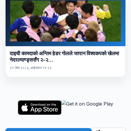
दाइची कामदाको अन्तिम हेडर गोलले जापान विश्वकपको खेलमा
नेदरल्याण्ड्ससँग २-२…
३१ जेष्ठ २०८३, आईतवार १९:२३