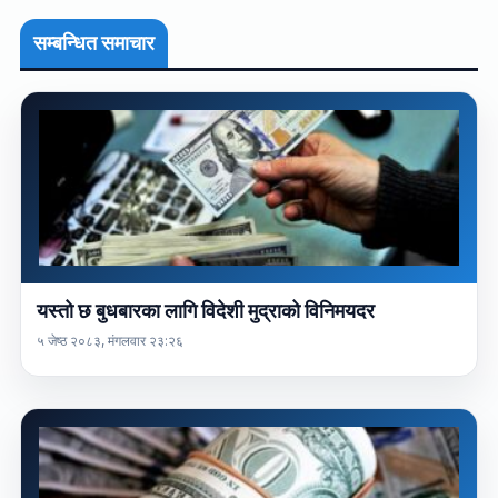
सम्बन्धित समाचार
यस्तो छ बुधबारका लागि विदेशी मुद्राको विनिमयदर
५ जेष्ठ २०८३, मंगलवार २३:२६