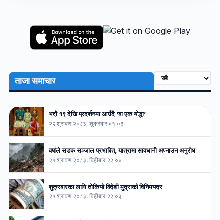
ताजा समाचार
भदौ १९ देखि प्रदर्शनमा आउँदै ‘बा एक योद्धा’
२२ श्रावण २०८३, शुक्रबार ०१:०३
वर्षाले सडक सञ्जाल प्रभावित, यात्रामा सावधानी अपनाउन अनुरोध
२१ श्रावण २०८३, बिहीबार २२:०४
शुक्रबारका लागि तोकियो विदेशी मुद्राको विनिमयदर
२१ श्रावण २०८३, बिहीबार २२:०३