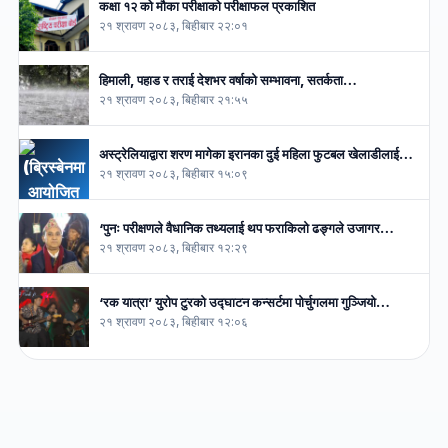
कक्षा १२ को मौका परीक्षाको परीक्षाफल प्रकाशित
२१ श्रावण २०८३, बिहीबार २२:०१
हिमाली, पहाड र तराई देशभर वर्षाको सम्भावना, सतर्कता…
२१ श्रावण २०८३, बिहीबार २१:५५
अस्ट्रेलियाद्वारा शरण मागेका इरानका दुई महिला फुटबल खेलाडीलाई…
२१ श्रावण २०८३, बिहीबार १५:०९
‘पुनः परीक्षणले वैधानिक तथ्यलाई थप फराकिलो ढङ्गले उजागर…
२१ श्रावण २०८३, बिहीबार १२:२९
‘रक यात्रा’ युरोप टुरको उद्घाटन कन्सर्टमा पोर्चुगलमा गुञ्जियो…
२१ श्रावण २०८३, बिहीबार १२:०६