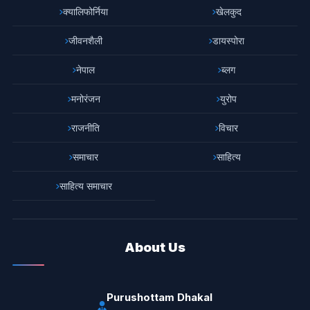
क्यालिफोर्निया
खेलकुद
जीवनशैली
डायस्पोरा
नेपाल
ब्लग
मनोरंजन
युरोप
राजनीति
विचार
समाचार
साहित्य
साहित्य समाचार
About Us
Purushottam Dhakal