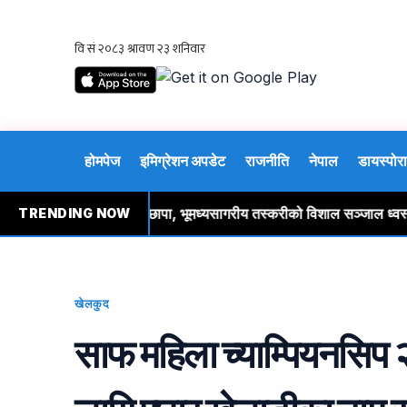
होमपेज
इमिग्रेशन अपडेट
राजनीति
नेपाल
डायस्पोरा
पेनी नेतृत्वको प्रहरीको छापा, भूमध्यसागरीय तस्करीको विशाल सञ्जाल ध्वस्त, ७
TRENDING NOW
खेलकुद
साफ महिला च्याम्पियनसि