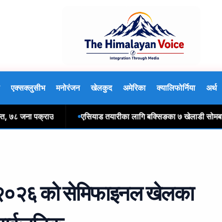
एक्सक्लुसीभ
मनोरंजन
खेलकुद
अमेरिका
क्यालिफोर्निया
अर्थ
८ जना पक्राउ
एसियाड तयारीका लागि बक्सिङका ७ खेलाडी सोमबार भारत 
प २०२६ को सेमिफाइनल खेलका