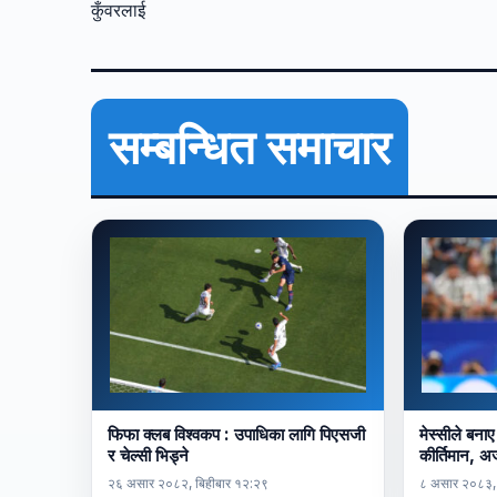
कुँवरलाई
सम्बन्धित समाचार
फिफा क्लब विश्वकप : उपाधिका लागि पिएसजी
मेस्सीले बनाए
र चेल्सी भिड्ने
कीर्तिमान, 
२६ असार २०८२, बिहीबार १२:२९
८ असार २०८३,