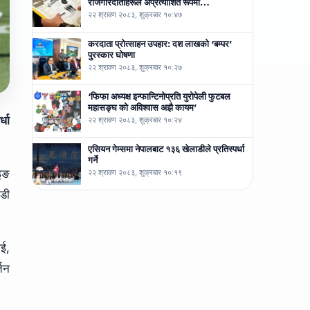
रोजगारदाताहरूले अप्रत्याशित रूपमा…
२२ श्रावण २०८३, शुक्रबार १०:४७
करदाता प्रोत्साहन उपहार: दश लाखको ‘बम्पर’
पुरस्कार घोषणा
२२ श्रावण २०८३, शुक्रबार १०:२७
‘फिफा अध्यक्ष इन्फान्टिनोप्रति युरोपेली फुटबल
महासङ्घ को अविश्वास अझै कायम’
्धा
२२ श्रावण २०८३, शुक्रबार १०:२४
एसियन गेम्समा नेपालबाट १३६ खेलाडीले प्रतिस्पर्धा
गर्ने
ेइङ
२२ श्रावण २०८३, शुक्रबार १०:१९
ाडी
ाई,
्तन