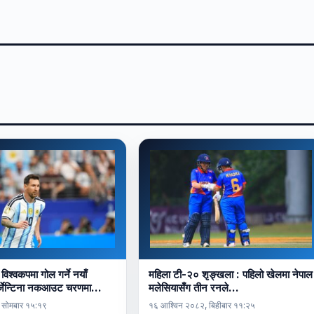
 विश्वकपमा गोल गर्ने नयाँ
महिला टी-२० शृङ्खला : पहिलो खेलमा नेपाल
अर्जेन्टिना नकआउट चरणमा…
मलेसियासँग तीन रनले…
 सोमबार १५:१९
१६ आश्विन २०८२, बिहीबार ११:२५