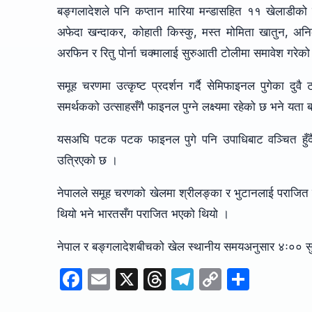
बङ्गलादेशले पनि कप्तान मारिया मन्डासहित ११ खेलाडीको न
अफेदा खन्दाकर, कोहाती किस्कु, मस्त मोमिता खातुन, अनिक
अरफिन र रितु पोर्ना चक्मालाई सुरुआती टोलीमा समावेश गरेको
समूह चरणमा उत्कृष्ट प्रदर्शन गर्दै सेमिफाइनल पुगेका दुवै 
समर्थकको उत्साहसँगै फाइनल पुग्ने लक्ष्यमा रहेको छ भने य
यसअघि पटक पटक फाइनल पुगे पनि उपाधिबाट वञ्चित हुँदै आ
उत्रिएको छ ।
नेपालले समूह चरणको खेलमा श्रीलङ्का र भुटानलाई पराजित गर
थियो भने भारतसँग पराजित भएको थियो ।
नेपाल र बङ्गलादेशबीचको खेल स्थानीय समयअनुसार ४ः०० स
F
E
X
T
T
C
S
a
m
hr
el
o
h