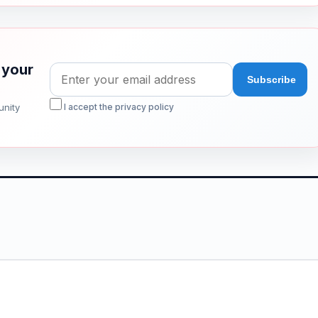
 your
unity
I accept the privacy policy