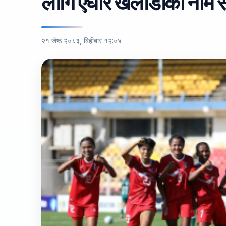
लागि एघार खेलाडीका नाम 
२१ जेष्ठ २०८३, बिहीबार १२:०४