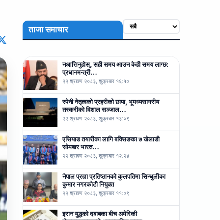
ताजा समाचार
नआत्तिनुहोस्, सही समय आउन केही समय लाग्छ:
प्रधानमन्त्री…
२२ श्रावण २०८३, शुक्रबार १६:१०
स्पेनी नेतृत्वको प्रहरीको छापा, भूमध्यसागरीय
तस्करीको विशाल सञ्जाल…
२२ श्रावण २०८३, शुक्रबार १३:०९
एसियाड तयारीका लागि बक्सिङका ७ खेलाडी
सोमबार भारत…
२२ श्रावण २०८३, शुक्रबार १२:२४
नेपाल प्रज्ञा प्रतिष्ठानको कुलपतिमा सिन्धुलीका
कुमार नगरकोटी नियुक्त
२२ श्रावण २०८३, शुक्रबार ११:०९
इरान युद्धको दबाबका बीच अमेरिकी