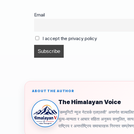
c
ail
e
e
p
ar
e
a
gr
y
e
Email
b
d
a
Li
o
s
m
n
I accept the privacy policy
o
k
k
ABOUT THE AUTHOR
The Himalayan Voice
'कम्युनिटी न्युज नेटवर्क एलएलसी' अन्तर्गत स
मूल्य-मान्यता र आचार संहिता अनुरूप सन्तुलित, सत्य 
राष्ट्रिय र अन्तर्राष्ट्रिय समाचारहरू निरन्तर सम्प्रेष