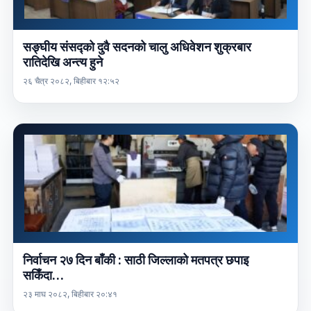
सङ्घीय संसद्को दुवै सदनको चालु अधिवेशन शुक्रबार
रातिदेखि अन्त्य हुने
२६ चैत्र २०८२, बिहीबार १२:५२
निर्वाचन २७ दिन बाँकी : साठी जिल्लाको मतपत्र छपाइ
सकिँदा…
२३ माघ २०८२, बिहीबार २०:४१