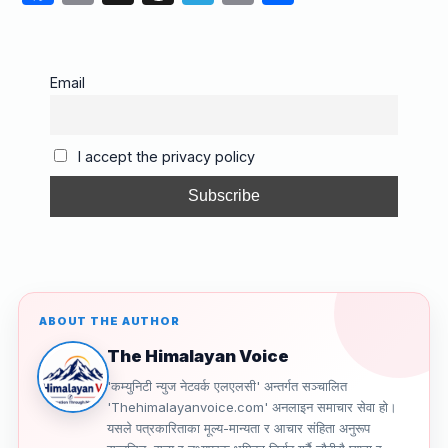
a
m
hr
el
o
h
c
ail
e
e
p
ar
e
a
gr
y
e
Email
b
d
a
Li
o
s
m
n
I accept the privacy policy
o
k
k
ABOUT THE AUTHOR
The Himalayan Voice
'कम्युनिटी न्युज नेटवर्क एलएलसी' अन्तर्गत सञ्चालित
'Thehimalayanvoice.com' अनलाइन समाचार सेवा हो।
यसले पत्रकारिताका मूल्य-मान्यता र आचार संहिता अनुरूप