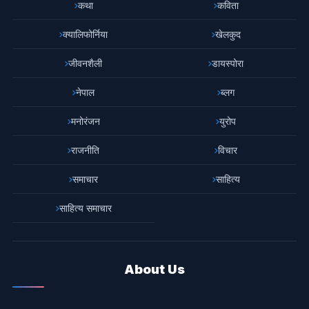
कथा
कविता
क्यालिफोर्निया
खेलकुद
जीवनशैली
डायस्पोरा
नेपाल
ब्लग
मनोरंजन
युरोप
राजनीति
विचार
समाचार
साहित्य
साहित्य समाचार
About Us