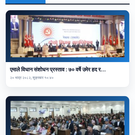
एमाले विधान संशोधन प्रस्ताव : ७० वर्षे उमेर हद र…
२० भाद्र २०८२, शुक्रबार १०:४०