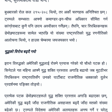
भोग्दै, सुपरमार्केटमा पीडा भोग्दै।”
बुधबारको रोल कल २१५-२०८ थियो, तर अर्को चरणहरू अनिश्चित छन्।
ट्रम्पले सम्भवतः आफ्नो कमाण्डर-इन-चीफ अधिकार सीमित गर्न
कांग्रेसबाट कुनै पनि उपाय अस्वीकार गर्नेछन्। तैपनि, चार रिपब्लिकनहरू
डेमोक्र्याटहरूमा सामेल भएपछि यो संख्या राष्ट्रपतिको युद्ध रणनीतिको
आलोचना थियो, र हाउस चेम्बरमा जयजयकार भयो।
युद्धको विरोध बढ्दै गयो
इरान विरुद्धको अमेरिकी युद्धलाई रोक्ने प्रयास गरेको यो चौथो पटक हो।
सिनेटले गत महिना आफ्नै युद्ध शक्ति प्रस्ताव अगाडि बढायो जब मुट्ठीभर
रिपब्लिकन राष्ट्रपतिसँग उनको पार्टीबाट राजनीतिक धक्काको दुर्लभ
प्रदर्शनमा पङ्क्ति तोड्यो।
प्रत्येक पटक डेमोक्र्याटहरूले युद्ध शक्ति प्रस्ताव अगाडि बढाएका छन्,
अमेरिकी युद्ध बढ्दै जाँदा राजनीतिक असहजता बढ्दै जाँदा मतको संख्या
बढेको छ। ट्रम्पले विदेशमा अमेरिकी अलमलहरू अन्त्य गर्ने र घरेलु