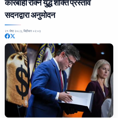
कारबाही रोक्ने युद्ध शक्ति प्रस्ताव
सदनद्वारा अनुमोदन
२१ जेष्ठ २०८३, बिहीबार ०२:०३