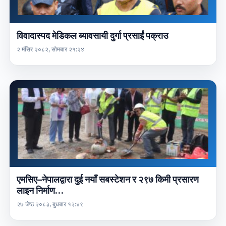
विवादास्पद मेडिकल ब्यावसायी दुर्गा प्रसाईं पक्राउ
२ मंसिर २०८२, सोमबार २१:२४
एमसिए–नेपालद्वारा दुई नयाँ सबस्टेशन र २९७ किमी प्रसारण
लाइन निर्माण…
२७ जेष्ठ २०८३, बुधबार १२:४९