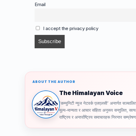
e
a
gr
y
e
Email
b
d
a
Li
o
s
m
n
I accept the privacy policy
o
k
k
ABOUT THE AUTHOR
The Himalayan Voice
'कम्युनिटी न्युज नेटवर्क एलएलसी' अन्तर्गत स
मूल्य-मान्यता र आचार संहिता अनुरूप सन्तुलित, सत्य 
राष्ट्रिय र अन्तर्राष्ट्रिय समाचारहरू निरन्तर सम्प्रेष