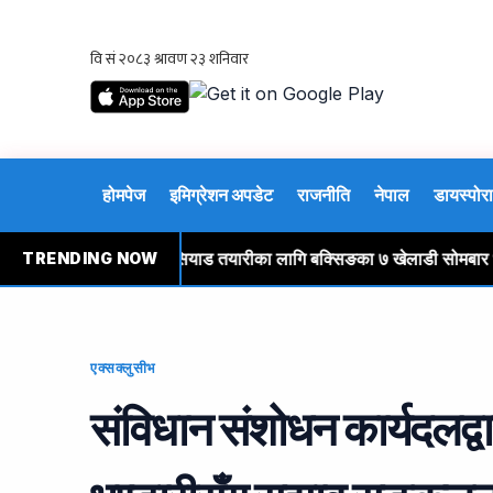
होमपेज
इमिग्रेशन अपडेट
राजनीति
नेपाल
डायस्पोरा
जना पक्राउ
एसियाड तयारीका लागि बक्सिङका ७ खेलाडी सोमबार भारत ज
TRENDING NOW
एक्सक्लुसीभ
संविधान संशोधन कार्यदलद्वारा 