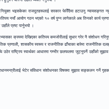
ेर नियुक्त भइसकेका राजदूतहरूलाई सरकार फेरिँदैमा हटाउनु न्यायसङ्गत नह
 कतिपय नयाँ आयोग गठन भएको १० वर्ष पुग्न लागेकाले अब तिनको कार्य प्रण
ाँले प्रष्ट पार्नुभयो ।
्यासका क्रममा देखिएका कतिपय कमजोरीलाई सुधार गरेर नै संशोधन गरिनुपर
ीतिक प्रणाली, शासकीय स्वरूप र राजनीतिक ढाँचाका बारेमा राजनीतिक दल
ाथि उठेर राष्ट्रिय स्वार्थका आधारमा गम्भीर छलफलमा जुट्नुपर्ने उहाँको सुझा
्व प्रधानमन्त्रीलाई भेटेर संविधान संशोधनका विषयमा सुझाव सङ्कलन गर्ने गृहका