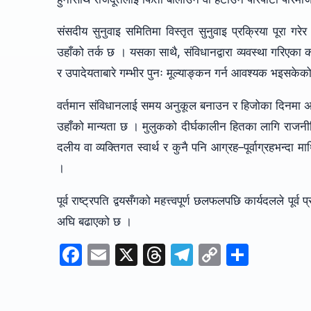
संसदीय सुनुवाइ समितिमा विस्तृत सुनुवाइ प्रक्रिया पूरा गर
उहाँको तर्क छ । यसका साथै, संविधानद्वारा व्यवस्था गरिएका
र उपादेयताबारे गम्भीर पुनः मूल्याङ्कन गर्न आवश्यक भइसकेको उह
वर्तमान संविधानलाई समय अनुकूल बनाउन र हिजोका दिनमा अभ
उहाँको मान्यता छ । मुलुकको दीर्घकालीन हितका लागि राजन
दलीय वा व्यक्तिगत स्वार्थ र कुनै पनि आग्रह–पूर्वाग्रहभन्दा म
।
पूर्व राष्ट्रपति द्वयसँगको महत्त्वपूर्ण छलफलपछि कार्यदलले पूर
अघि बढाएको छ ।
F
E
X
T
T
C
S
a
m
hr
el
o
h
c
ail
e
e
p
ar