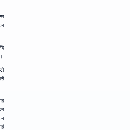
प्त
ेका
दै
 ।
िटी
गरी
लाई
सका
हज
लाई