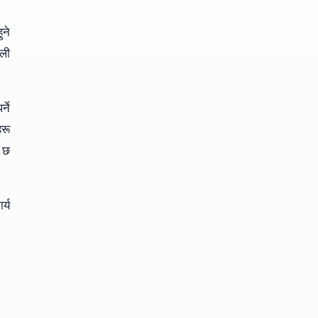
ुने
ाली
्ने
हरू
व छ
र्य