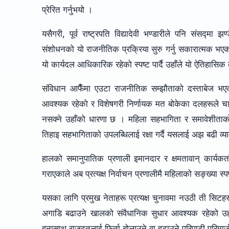
प्रेरित गर्नुभयो ।
यसैगरी, पूर्व राष्ट्रपति विद्यादेवी भण्डारीले पनि संसद्मा झ
संशोधनको यो राजनीतिक प्रक्रिया सुरु गर्नु सकारात्मक भएको 
यो कार्यदल आधिकारिक रहेको स्पष्ट पार्दै उहाँले यो ऐतिहासिक
संविधान आफैँमा एउटा राजनीतिक सम्झौताको दस्ताबेज भएक
आवश्यक रहेको र विशेषगरी निर्णायक मत बोकेका दलहरूले 
नसक्ने उहाँको धारणा छ । महिला सहभागिता र समावेशीताको स
तिहाइ सहभागिताको उपलब्धिलाई रक्षा गर्दै यसलाई अझ बढी व्य
हालको समानुपातिक प्रणाली इमानदार र क्षमतावान् कार्यकर
गराएकाले अब प्रत्यक्ष निर्वाचन प्रणालीमै महिलाको सङ्ख्या स्पष
यसका लागि प्रमुख नेताहरू प्रत्यक्ष चुनावमा नउठी ती सिटहरू 
अगाडि बढाउने खालको संवैधानिक सुधार आवश्यक रहेको उहाँल
हुनासाथ राजदूतलाई फिर्ता बोलाउने वा हटाउने परिपाटी परिमार्जन ह