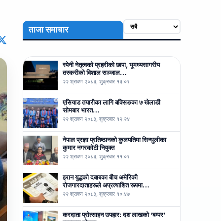
ताजा समाचार
स्पेनी नेतृत्वको प्रहरीको छापा, भूमध्यसागरीय
तस्करीको विशाल सञ्जाल…
२२ श्रावण २०८३, शुक्रबार १३:०९
एसियाड तयारीका लागि बक्सिङका ७ खेलाडी
सोमबार भारत…
२२ श्रावण २०८३, शुक्रबार १२:२४
नेपाल प्रज्ञा प्रतिष्ठानको कुलपतिमा सिन्धुलीका
कुमार नगरकोटी नियुक्त
२२ श्रावण २०८३, शुक्रबार ११:०९
इरान युद्धको दबाबका बीच अमेरिकी
रोजगारदाताहरूले अप्रत्याशित रूपमा…
२२ श्रावण २०८३, शुक्रबार १०:४७
करदाता प्रोत्साहन उपहार: दश लाखको ‘बम्पर’