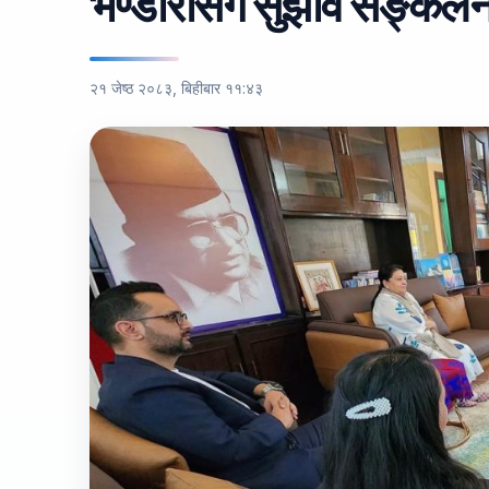
भण्डारीसँग सुझाव सङ्कल
२१ जेष्ठ २०८३, बिहीबार ११:४३