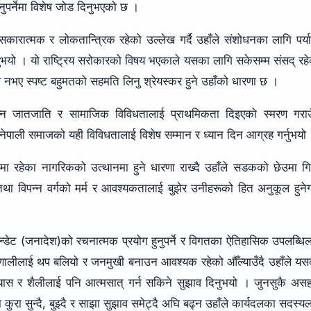
नुपर्नेमा विशेष जोड दिनुभएको छ ।
ारात्मक र लोकतान्त्रिक रहेको उल्लेख गर्दै उहाँले संशोधनका लागि पर्या
उनुभयो । यो राष्ट्रिय सरोकारको विषय भएकाले यसका लागि सकेसम्म संसद् रह
नभए स्पष्ट बहुमतको सहमति लिनु श्रेयस्कर हुने उहाँको धारणा छ ।
न्न जातजाति र सामाजिक विविधतालाई प्राथमिकता दिइएको स्मरण गराउँ
ि नेपाली समाजको यही विविधतालाई विशेष सम्मान र ध्यान दिन आग्रह गर्नुभयो
िमा रहेका नागरिकको उत्थानमा हुने धारणा राख्दै उहाँले सडकको छेउमा ग
तथा विपन्न वर्गको मर्म र आवश्यकतालाई बुझेर उनीहरूको हित अनुकूल हुने
्डेट (जनादेश)को रचनात्मक प्रयोग हुनुपर्ने र विगतका ऐतिहासिक उपलब्धि
प्रणालीलाई थप बलियो र जनमुखी बनाउन आवश्यक रहेको औँल्याउँदै उहाँले य
ास र शैलीलाई पनि आत्मसात् गर्न सकिने सुझाव दिनुभयो । जुनसुकै अस
 कुरा सुन्दै, बुझ्दै र साझा सुझाव समेट्दै अघि बढ्न उहाँले कार्यदलका सदस्य