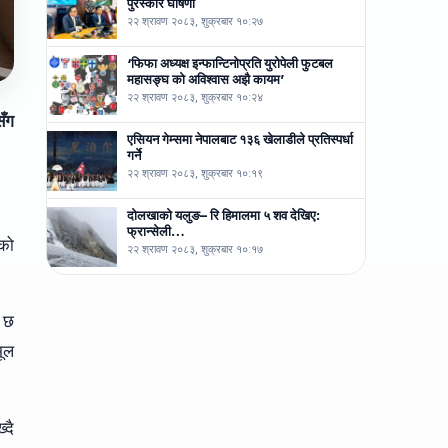
पुरस्कार घोषणा
२२ श्रावण २०८३, शुक्रबार १०:२७
‘फिफा अध्यक्ष इन्फान्टिनोप्रति युरोपेली फुटबल
महासङ्घ को अविश्वास अझै कायम’
२२ श्रावण २०८३, शुक्रबार १०:२४
सँग
एसियन गेम्समा नेपालबाट १३६ खेलाडीले प्रतिस्पर्धा
गर्ने
२२ श्रावण २०८३, शुक्रबार १०:१९
दोलखाको यलुङ– रि हिमालमा ५ शव देखिए:
फ्रान्सेली…
ीको
२२ श्रावण २०८३, शुक्रबार १०:१७
ो छ
ूल
्दै