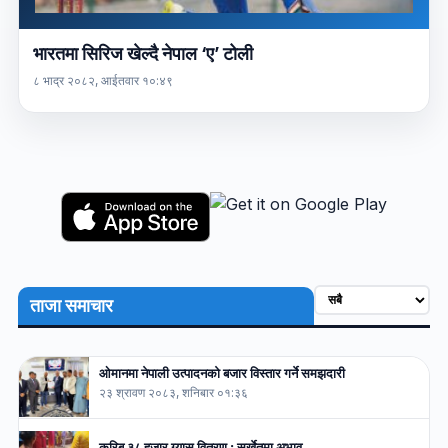
भारतमा सिरिज खेल्दै नेपाल ‘ए’ टोली
८ भाद्र २०८२, आईतवार १०:४९
ताजा समाचार
ओमानमा नेपाली उत्पादनको बजार विस्तार गर्ने समझदारी
२३ श्रावण २०८३, शनिबार ०१:३६
करिब ३८ हजार ग्यास वितरण : सुर्खेतमा अभाव…