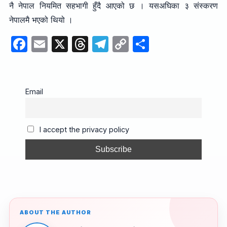
नै नेपाल नियमित सहभागी हुँदै आएको छ । यसअघिका ३ संस्करण
नेपालमै भएको थियो ।
F
E
X
T
T
C
S
a
m
hr
el
o
h
c
ail
e
e
p
ar
e
a
gr
y
e
Email
b
d
a
Li
o
s
m
n
I accept the privacy policy
o
k
k
ABOUT THE AUTHOR