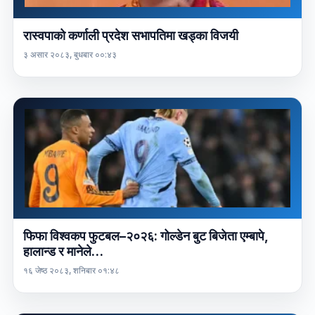
रास्वपाको कर्णाली प्रदेश सभापतिमा खड्का विजयी
३ असार २०८३, बुधबार ००:४३
फिफा विश्वकप फुटबल–२०२६: गोल्डेन बुट बिजेता एम्बापे,
हालान्ड र मानेले…
१६ जेष्ठ २०८३, शनिबार ०१:४८