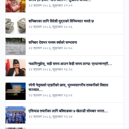
२२ श्रावण २०८३, शुक्रबार २१:०१
शनिबारका लागि विदेशी मुद्राको विनिमयदर यस्तो छ
२२ श्रावण २०८३, शुक्रबार २०:५६
शनिबार देशभर मध्यम वर्षाको सम्भावना
२२ श्रावण २०८३, शुक्रबार २०:५०
नआत्तिनुहोस्, सही समय आउन केही समय लाग्छ: प्रधानमन्त्री…
२२ श्रावण २०८३, शुक्रबार १६:१०
स्पेनी नेतृत्वको प्रहरीको छापा, भूमध्यसागरीय तस्करीको विशाल
सञ्जाल…
२२ श्रावण २०८३, शुक्रबार १३:०९
एसियाड तयारीका लागि बक्सिङका ७ खेलाडी सोमबार भारत…
२२ श्रावण २०८३, शुक्रबार १२:२४