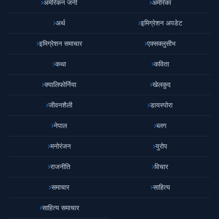
अमेरिकन जर्नी
अमेरिका
अर्थ
इमिग्रेशन अपडेट
इमिग्रेशन समाचार
एक्सक्लुसीभ
कथा
कविता
क्यालिफोर्निया
खेलकुद
जीवनशैली
डायस्पोरा
नेपाल
ब्लग
मनोरंजन
युरोप
राजनीति
विचार
समाचार
साहित्य
साहित्य समाचार