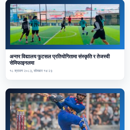
अन्तर विद्यालय फुटसल प्रतियोगितामा संस्कृति र तेजस्वी
सेमिफाइनलमा
१८ श्रावण २०८३, सोमबार १४:२३