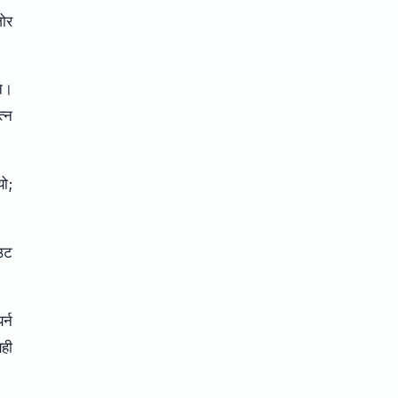
जोर
ने।
त्न
यो;
आउट
र्न
यही