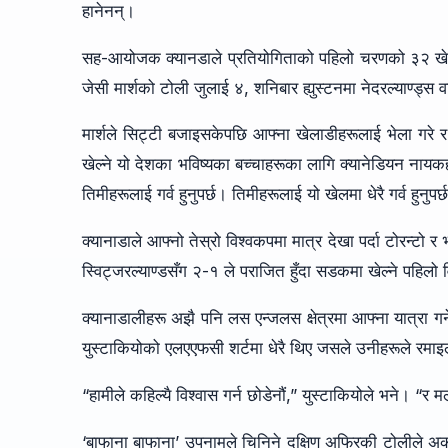
हानेनन्।
सह-आयोजक क्यानडाले प्रतियोगिताको पहिलो चरणको ३२ खेलको
जेसी मार्शको टोली जुलाई ४, शनिबार ह्युस्टनमा नेदरल्याण्ड्स
मार्शले सिट्टी बजाइसकेपछि आफ्ना खेलाडीहरूलाई भेला गरे 
खेल्ने यो देशका भविष्यका बच्चाहरूका लागि क्यानेडियन नाय
तिमीहरूलाई गर्व हुनुपर्छ। तिमीहरूलाई यो खेलमा धेरै गर्व हुनुपर
क्यानाडाले आफ्नो तेस्रो विश्वकपमा मात्र देखा पर्दा टोरन्टो
स्विट्जरल्याण्डसँग २-१ ले पराजित हुँदा सडकमा खेल्ने पहि
क्यानाडालीहरू अझै पनि लस एन्जलस क्षेत्रमा आफ्ना यात्रा गर
युस्टाकियोको एलएएफसी शर्टमा धेरै थिए जसले उनीहरूले रमाइल
“हामीले कहिल्यै विश्वास गर्न छोडेनौं,” युस्टाकियोले भने। “र 
‘बाफाना बाफाना’ उपनामले चिनिने दक्षिण अफ्रिकी टोलीले अ