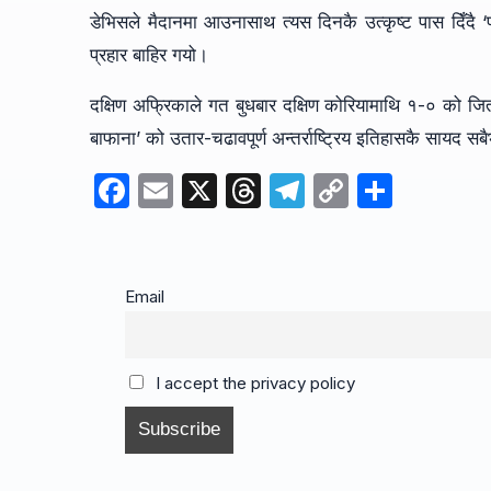
डेभिसले मैदानमा आउनासाथ त्यस दिनकै उत्कृष्ट पास दिँदै ‘
प्रहार बाहिर गयो।
दक्षिण अफ्रिकाले गत बुधबार दक्षिण कोरियामाथि १-० को 
बाफाना’ को उतार-चढावपूर्ण अन्तर्राष्ट्रिय इतिहासकै सायद सब
F
E
X
T
T
C
S
a
m
hr
el
o
h
c
ail
e
e
p
ar
e
a
gr
y
e
Email
b
d
a
Li
o
s
m
n
I accept the privacy policy
o
k
k