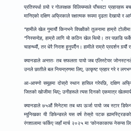
प्रतिस्पर्धा गर्‍यो र गोलरक्षक विलियम्सले पाँचवटा प्रहारह
मानिएको दक्षिण अफ्रिकाले रक्षात्मक रूपमा दृढता देखायो र आफै
“हामीले खेल गुमायौं किनभने विपक्षीको तुलनामा हाम्रो टोलीम
“निस्सन्देह, हाम्रो लागि यो कठिन खेल थियो। तर पछाडि फर्केर ह
चाहन्थ्यौं, तर धेरै निराश हुनुपर्दैन। हामीले राम्रो प्रदर्शन गर्‍य
क्यानडाले अन्ततः तब सफलता पायो जब एलिस्टेयर जोनस्टनले ‘बक
उनले छातीले बल नियन्त्रणमा लिए, उत्कृष्ट प्रहार गरे र लगभ
आ-आफ्नो समूहमा दोस्रो स्थान हासिल गरेपछि, दक्षिण अफ्
जितको खोजीमा थिए; उनीहरूले त्यस दिनको एकमात्र खेलम
क्यानडाले ७५औं मिनेटमा तब थप ऊर्जा पायो जब स्टार डिफेन्
म्युनिखका यी डिफेन्डरले यस वर्ष तेस्रो पटक ह्यामस्ट्
रंगशालामा फर्किए जहाँ मार्च २०२५ मा ‘कोनकाकाफ नेसन्स ल