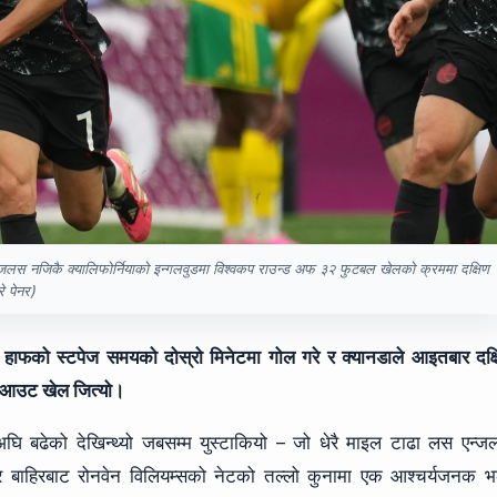
जलस नजिकै क्यालिफोर्नियाको इन्गलवुडमा विश्वकप राउन्ड अफ ३२ फुटबल खेलको क्रममा दक्षिण
े पेनर)
्रो हाफको स्टपेज समयको दोस्रो मिनेटमा गोल गरे र क्यानडाले आइतबार दक्
नकआउट खेल जित्यो।
घि बढेको देखिन्थ्यो जबसम्म युस्टाकियो – जो धेरै माइल टाढा लस एन्
षेत्र बाहिरबाट रोनवेन विलियम्सको नेटको तल्लो कुनामा एक आश्चर्यजनक 