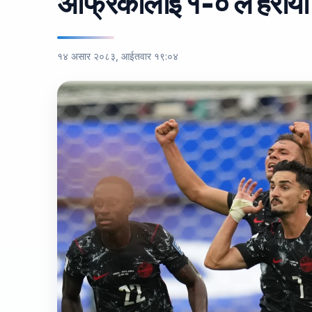
अफ्रिकालाई १-० ले हरायो
१४ असार २०८३, आईतवार १९:०४