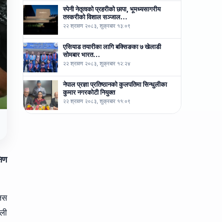
स्पेनी नेतृत्वको प्रहरीको छापा, भूमध्यसागरीय
तस्करीको विशाल सञ्जाल…
२२ श्रावण २०८३, शुक्रबार १३:०९
एसियाड तयारीका लागि बक्सिङका ७ खेलाडी
सोमबार भारत…
२२ श्रावण २०८३, शुक्रबार १२:२४
नेपाल प्रज्ञा प्रतिष्ठानको कुलपतिमा सिन्धुलीका
कुमार नगरकोटी नियुक्त
२२ श्रावण २०८३, शुक्रबार ११:०९
षिण
जलस
भली