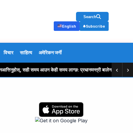
Search
English
Subscribe
विचार
साहित्य
अमेरिकन जर्नी
‹
›
नुहोस्, सही समय आउन केही समय लाग्छ: प्रधानमन्त्री बालेन शाह
स्पे