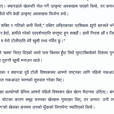
रू बचाए। क्यानडाले खेलभरि गोल गर्ने उत्कृष्ट अवसरहरू पाएको थियो, तर कम
ंले पनि केही उत्कृष्ट अवसरहरू सिर्जना गर्‍यो।
ा शक्ति र गतिको कमी थियो,” दक्षिण अफ्रिकाका प्रशिक्षक ह्युगो ब्रुसले भ
ेर्दा, हामीले गरेको प्रदर्शनप्रति सन्तुष्ट हुन सक्छौं। हामी निराश छौं र जि
ौं र म मेरो टोलीप्रति धेरै खुसी तथा गर्वित छु।”
्स’ भित्र दिएको लामो पास क्लियर हुँदा सिधै युस्टाक्वियोको दिशामा पुग्
ग तुरुन्तै खुसी मनाउन थाले।
रिका र क्यानडा दुवै टोली विश्वकपमा आफ्नो राष्ट्रका लागि पहिलो नक
ार्फत नकआउट चरणको सुरुवात गरेका थिए।
डर अल्फोन्सो डेभिस आफ्नो पहिलो विश्वकप खेल खेल्न मैदानमा उत्रिए। बाय
रिङको चोटका कारण समूह चरणका खेलहरू गुमाएका थिए, तर अन्ततः उनी त्
िग’को खेलका क्रममा उनको घुँडाको लिगामेन्ट च्यातिएको थियो।