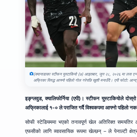
(क्यानाडाका स्टीफन युस्टाकियो (७) आइतबार, जुन २८, २०२६ मा लस एन्
अफ्रिका विरुद्ध आफ्नो पहिलो गोल गरेपछि खुशी मनाउँदै। एपी फोटो: आन्द्र
इङ्ग्लवुड, क्यालिफोर्निया (एपी)। स्टीफन युस्टाकियोले दोस
अफ्रिकालाई १-० ले पराजित गर्दै विश्वकपमा आफ्नो पहिलो 
सोफी स्टेडियममा भएको तनावपूर्ण खेल अतिरिक्त समयतिर अ
एफसीको लागि व्यावसायिक रूपमा खेल्छन् – ले पेनाल्टी क्