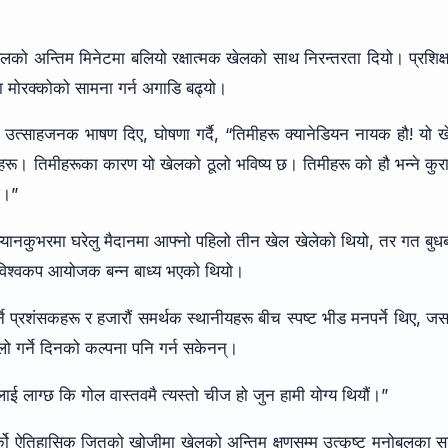
 अन्तिम मिनेटमा बलियो रक्षात्मक खेलको साथ निरन्तरता दियो। प्रशिक
 वा मोरक्कोको सामना गर्न अगाडि बढ्यो।
र उत्साहजनक भाषण दिए, घोषणा गर्दै, “तिमीहरू क्यानेडियन नायक हौ! यो 
कहरू। तिमीहरूका कारण यो खेलको ठूलो भविष्य छ। तिमीहरू को हौ भन्ने कुर
्छ।”
 र भ्यानकुभरमा घरेलु मैदानमा आफ्नो पहिलो तीन खेल खेलेको थियो, तर गत बुध
लो विश्वकप आयोजक बन्न बाध्य भएको थियो।
्ने प्रशंसकहरू र हजारौं समर्थक स्थानीयहरू बीच स्पष्ट भीड मनपर्ने थिए, ज
ो गर्ने दिनको कल्पना पनि गर्न सकेनन्।
मलाई लाग्छ कि गोल वास्तवमै त्यस्तो चीज हो जुन हामी योग्य थियौं।”
र्को ऐतिहासिक जितको खोजीमा खेलको अन्तिम क्षणसम्म उत्कृष्ट मनोबलका 