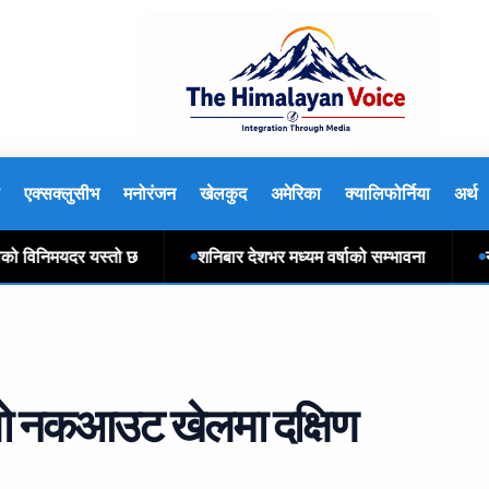
एक्सक्लुसीभ
मनोरंजन
खेलकुद
अमेरिका
क्यालिफोर्निया
अर्थ
िनिमयदर यस्तो छ
शनिबार देशभर मध्यम वर्षाको सम्भावना
नआत्ति
लो नकआउट खेलमा दक्षिण