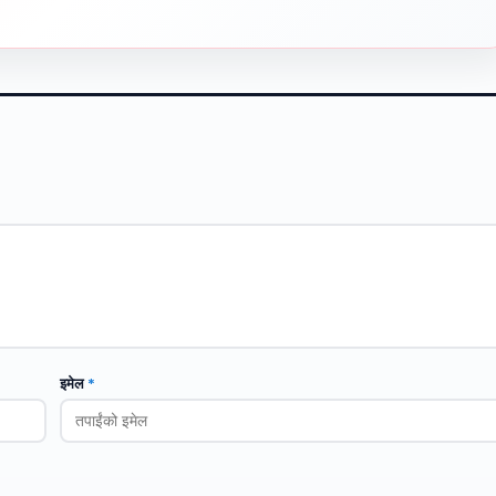
इमेल
*