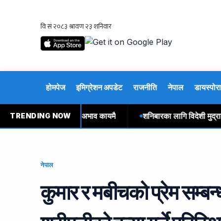
होमपेज
इमिग्रेशन अपडेट
राजनीति
नेपाल
डायस्पोरा
यास वितरण : सुर्खेतमा अभाव कायमै
शनिबारका लागि विदेशी मुद्राको व
TRENDING NOW
नेपाल
कुमार र मबीचको प्रेम सम्ब