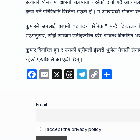
हत्याको योजनामा ​​आफ्नो संलग्नता नरहेको दाबी गर्दै आचार्
हत्या गर्ने परिस्थिति सिर्जना भएको हो। म अपराधको योजना ब
कुमारले उनलाई आफ्नो “डाक्टर प्रेमिका” भन्दै टिकटक
भएअनुसार, सोही समयमा उनीहरूबीच प्रेम सम्बन्ध विकसित भ
कुमार विवाहित हुन् र उनकी श्रीमती ईश्वरी भुजेल नेपाली सेनाम
रहेको प्रतीक्षाले बताएकी छिन्।
F
E
X
T
T
C
S
a
m
hr
el
o
h
c
ail
e
e
p
ar
e
a
gr
y
e
Email
b
d
a
Li
o
s
m
n
I accept the privacy policy
o
k