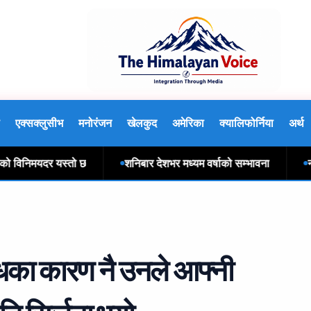
एक्सक्लुसीभ
मनोरंजन
खेलकुद
अमेरिका
क्यालिफोर्निया
अर्थ
िनिमयदर यस्तो छ
शनिबार देशभर मध्यम वर्षाको सम्भावना
नआत्ति
न्धका कारण नै उनले आफ्नी