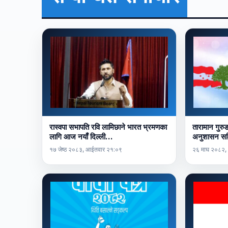
रास्वपा सभापति रवि लामिछाने भारत भ्रमणका
तारामान गुरु
लागि आज नयाँ दिल्ली…
अनुशासन सम
१७ जेष्ठ २०८३, आईतवार २१:०९
२६ माघ २०८२,