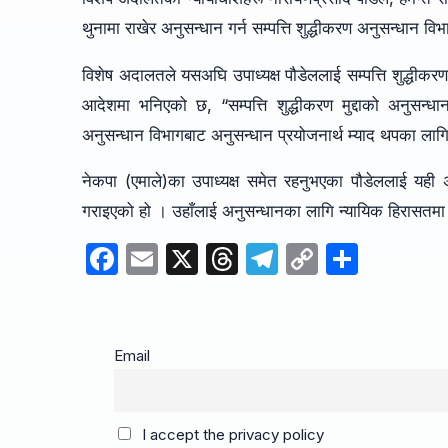
थुनामा राखेर अनुसन्धान गर्न सम्पत्ति शुद्धीकरण अनुसन्धान 
विशेष अदालतले यसअघि उपाध्यक्ष पौडेललाई सम्पत्ति शुद्धीकरण
आदेशमा भनिएको छ, “सम्पत्ति शुद्धीकरण मुद्दाको अनुसन्धा
अनुसन्धान विभागबाट अनुसन्धान प्रयोजनार्थ म्याद थपका ल
नेकपा (एमाले)का उपाध्यक्ष समेत रहनुभएका पौडेललाई यही
गराइएको हो । उहाँलाई अनुसन्धानका लागि न्यायिक हिरासतम
F
E
X
T
T
C
S
a
m
hr
el
o
h
c
ail
e
e
p
ar
e
a
gr
y
e
Email
b
d
a
Li
o
s
m
n
I accept the privacy policy