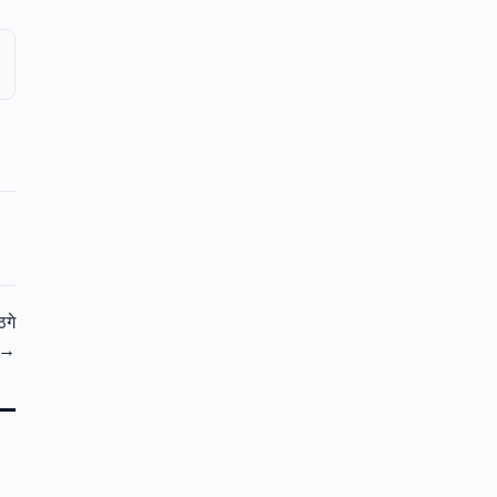
ठगे
→