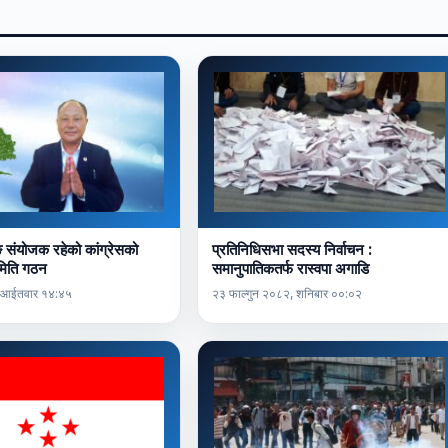
ङ संयोजक रहेको कांग्रेसको
प्रतिनिधिसभा सदस्य निर्वाचन :
िति गठन
समानुपातिकतर्फ रास्वपा अगाडि
 आईतवार १४:४५
२३ फाल्गुन २०८२, शनिबार ००:०२