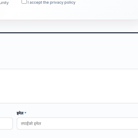
unity
I accept the privacy policy
इमेल
*