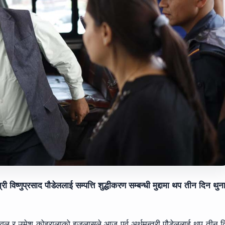
ी विष्णुप्रसाद पौडेललाई सम्पत्ति शुद्धीकरण सम्बन्धी मुद्दामा थप तीन दिन थुन
रावल र उमेश कोइरालाको इजलासले आज पूर्व अर्थमन्त्री पौडेललाई थप तीन 