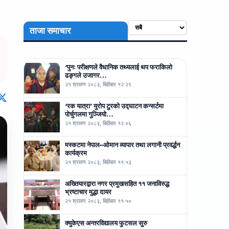
ताजा समाचार
‘पुनः परीक्षणले वैधानिक तथ्यलाई थप फराकिलो
ढङ्गले उजागर…
२१ श्रावण २०८३, बिहीबार १२:२९
‘रक यात्रा’ युरोप टुरको उद्घाटन कन्सर्टमा
पोर्चुगलमा गुञ्जियो…
२१ श्रावण २०८३, बिहीबार १२:०६
मस्कटमा नेपाल–ओमान व्यापार तथा लगानी प्रवर्द्धन
कार्यक्रम
२१ श्रावण २०८३, बिहीबार ११:५३
अख्तियारद्वारा नगर प्रमुखसहित ११ जनाविरुद्ध
भ्रष्टाचार मुद्धा दायर
२१ श्रावण २०८३, बिहीबार ११:५०
क्युकेएस अन्तरविद्यालय फुटसल सुरु