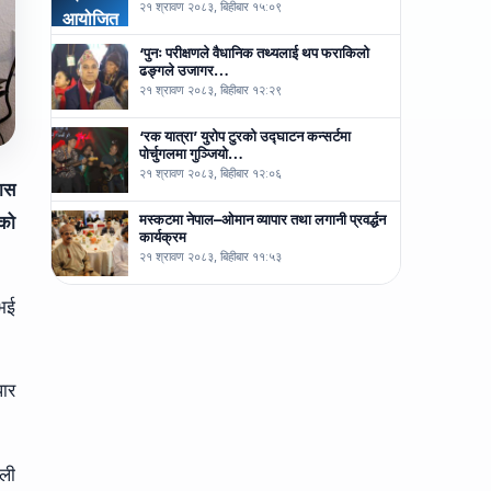
२१ श्रावण २०८३, बिहीबार १५:०९
‘पुनः परीक्षणले वैधानिक तथ्यलाई थप फराकिलो
ढङ्गले उजागर…
२१ श्रावण २०८३, बिहीबार १२:२९
‘रक यात्रा’ युरोप टुरको उद्घाटन कन्सर्टमा
पोर्चुगलमा गुञ्जियो…
२१ श्रावण २०८३, बिहीबार १२:०६
कास
मस्कटमा नेपाल–ओमान व्यापार तथा लगानी प्रवर्द्धन
ेको
कार्यक्रम
२१ श्रावण २०८३, बिहीबार ११:५३
 भई
पार
ाली