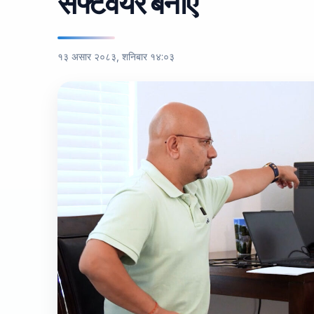
सफ्टवेयर बनाए
१३ असार २०८३, शनिबार १४:०३