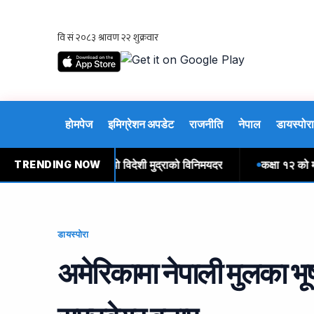
होमपेज
इमिग्रेशन अपडेट
राजनीति
नेपाल
डायस्पोरा
शुक्रबारका लागि तोकियो विदेशी मुद्राको विनिमयदर
कक्षा १२ को मौका प
TRENDING NOW
डायस्पोरा
अमेरिकामा नेपाली मुलका भू