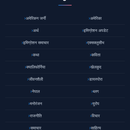
अमेरिकन जर्नी
अमेरिका
अर्थ
इमिग्रेशन अपडेट
इमिग्रेशन समाचार
एक्सक्लुसीभ
कथा
कविता
क्यालिफोर्निया
खेलकुद
जीवनशैली
डायस्पोरा
नेपाल
ब्लग
मनोरंजन
युरोप
राजनीति
विचार
समाचार
साहित्य