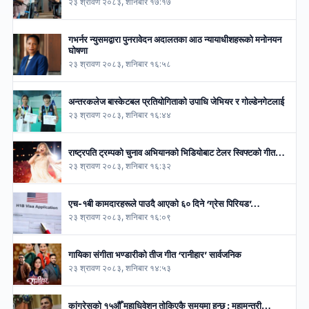
२३ श्रावण २०८३, शनिबार १७:१७
गभर्नर न्युसमद्वारा पुनरावेदन अदालतका आठ न्यायाधीशहरूको मनोनयन
घोषणा
२३ श्रावण २०८३, शनिबार १६:५८
अन्तरकलेज बास्केटबल प्रतियोगिताको उपाधि जेभियर र गोल्डेनगेटलाई
२३ श्रावण २०८३, शनिबार १६:४४
राष्ट्रपति ट्रम्पको चुनाव अभियानको भिडियोबाट टेलर स्विफ्टको गीत…
२३ श्रावण २०८३, शनिबार १६:३२
एच-१बी कामदारहरूले पाउदै आएको ६० दिने ‘ग्रेस पिरियड’…
२३ श्रावण २०८३, शनिबार १६:०९
गायिका संगीता भण्डारीको तीज गीत ‘रानीहार’ सार्वजनिक
२३ श्रावण २०८३, शनिबार १४:५३
कांग्रेसको १५औँ महाधिवेशन तोकिएकै समयमा हुन्छ : महामन्त्री…