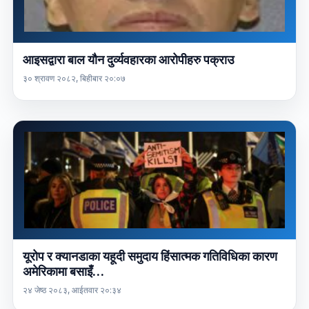
आइसद्वारा बाल यौन दुर्व्यवहारका आरोपीहरु पक्राउ
३० श्रावण २०८२, बिहीबार २०:०७
यूरोप र क्यानडाका यहूदी समुदाय हिंसात्मक गतिविधिका कारण
अमेरिकामा बसाइँ…
२४ जेष्ठ २०८३, आईतवार २०:३४