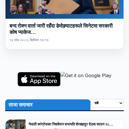
बन्द रोक्न वार्ता जारी रहँदा डेमोक्र्याटहरूले सिनेटमा सरकारी
कोष प्याकेज…
१६ माघ २०८२, बिहीबार १४:१३
ताजा समाचार
नेपाली कांग्रेसका निवर्तमान सभापति शेरबहादुर देउवा साउन २८…