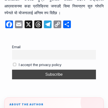
आप्रवासनमा कडा प्रतिक्रिया जनाउदै सिमा नियन्त्रण सुरु गरेपनि
स्पेनले यो योजनालाई अन्तिम रुप दिदैछ ।
F
E
X
T
T
C
S
a
m
hr
el
o
h
c
ail
e
e
p
ar
e
a
gr
y
e
Email
b
d
a
Li
o
s
m
n
I accept the privacy policy
o
k
k
ABOUT THE AUTHOR