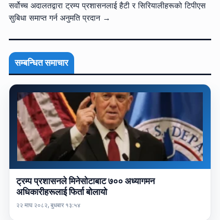
सर्वोच्च अदालतद्वारा ट्रम्प प्रशासनलाई हैटी र सिरियालीहरूको टिपीएस
सुबिधा समाप्त गर्न अनुमति प्रदान →
सम्बन्धित समाचार
ट्रम्प प्रशासनले मिनेसोटाबाट ७०० अध्यागमन
अधिकारीहरूलाई फिर्ता बोलायो
२२ माघ २०८२, बुधबार १३:५४