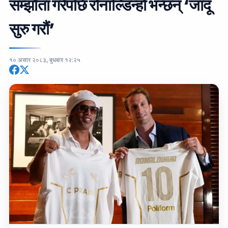
सम्झौता गरेपछि रोनाल्डिन्हो भन्छन् ‘जादू
सुरु गरौं’
१० असार २०८३, बुधबार १२:२५