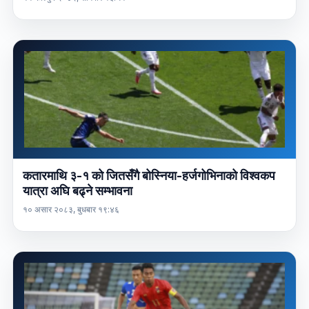
कतारमाथि ३-१ को जितसँगै बोस्निया-हर्जगोभिनाको विश्वकप
यात्रा अघि बढ्ने सम्भावना
१० असार २०८३, बुधबार १९:४६