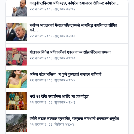
कानुनी प्रक्रिया अघि बढ्छ, कांग्रेस रूपान्तरण रोकिन्न: कांग्रेस…
२२ श्रावण २०८३, शुक्रबार ०२:१२
सर्वोच्च अदालतको फैसलापछि ट्रम्पले जन्मसिद्ध नागरिकता सीमित
गर्ने…
२२ श्रावण २०८३, शुक्रबार ०२:०८
गीतकार दिनेश अधिकारीको एकल काव्य साँझ पेरिसमा सम्पन्न
२२ श्रावण २०८३, शुक्रबार ०१:५०
अमिषा पटेल भन्छिन: ‘म कुनै पुरुषलाई सम्हाल्न सक्दिनँ’
२२ श्रावण २०८३, शुक्रबार ०१:४५
भदौ १९ देखि प्रदर्शनमा आउँदै ‘बा एक योद्धा’
२२ श्रावण २०८३, शुक्रबार ०१:०३
वर्षाले सडक सञ्जाल प्रभावित, यात्रामा सावधानी अपनाउन अनुरोध
२१ श्रावण २०८३, बिहीबार २२:०४