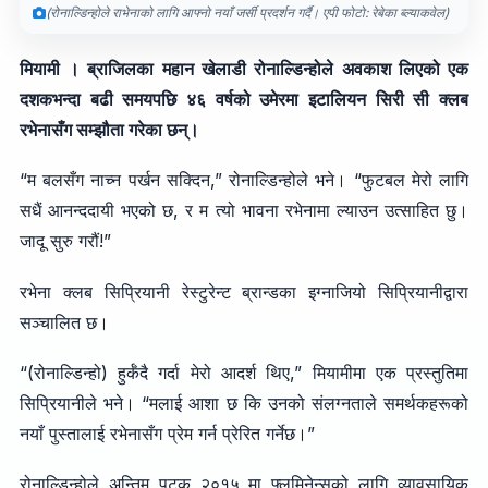
(रोनाल्डिन्होले राभेनाको लागि आफ्नो नयाँ जर्सी प्रदर्शन गर्दै। एपी फोटो: रेबेका ब्ल्याकवेल)
मियामी । ब्राजिलका महान खेलाडी रोनाल्डिन्होले अवकाश लिएको एक
दशकभन्दा बढी समयपछि ४६ वर्षको उमेरमा इटालियन सिरी सी क्लब
रभेनासँग सम्झौता गरेका छन्।
“म बलसँग नाच्न पर्खन सक्दिन,” रोनाल्डिन्होले भने। “फुटबल मेरो लागि
सधैं आनन्ददायी भएको छ, र म त्यो भावना रभेनामा ल्याउन उत्साहित छु।
जादू सुरु गरौं!”
रभेना क्लब सिप्रियानी रेस्टुरेन्ट ब्रान्डका इग्नाजियो सिप्रियानीद्वारा
सञ्चालित छ।
“(रोनाल्डिन्हो) हुर्कँदै गर्दा मेरो आदर्श थिए,” मियामीमा एक प्रस्तुतिमा
सिप्रियानीले भने। “मलाई आशा छ कि उनको संलग्नताले समर्थकहरूको
नयाँ पुस्तालाई रभेनासँग प्रेम गर्न प्रेरित गर्नेछ।”
रोनाल्डिन्होले अन्तिम पटक २०१५ मा फ्लुमिनेन्सको लागि व्यावसायिक