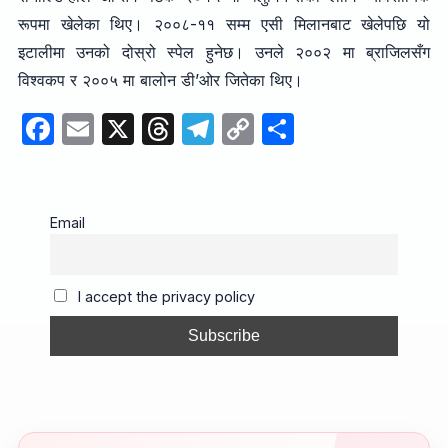
रूपमा खेलेका थिए। २००८-११ सम्म एसी मिलानबाट खेलेपछि यो
इटालीमा उनको दोस्रो स्पेल हुनेछ। उनले २००२ मा ब्राजिलसँग
विश्वकप र २००५ मा बालोन डी’ओर जितेका थिए।
F
E
X
T
T
C
S
a
m
hr
el
o
h
c
ail
e
e
p
ar
e
a
gr
y
e
Email
b
d
a
Li
o
s
m
n
I accept the privacy policy
o
k
k