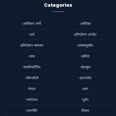
Categories
अमेरिकन जर्नी
अमेरिका
अर्थ
इमिग्रेशन अपडेट
इमिग्रेशन समाचार
एक्सक्लुसीभ
कथा
कविता
क्यालिफोर्निया
खेलकुद
जीवनशैली
डायस्पोरा
नेपाल
ब्लग
मनोरंजन
युरोप
राजनीति
विचार