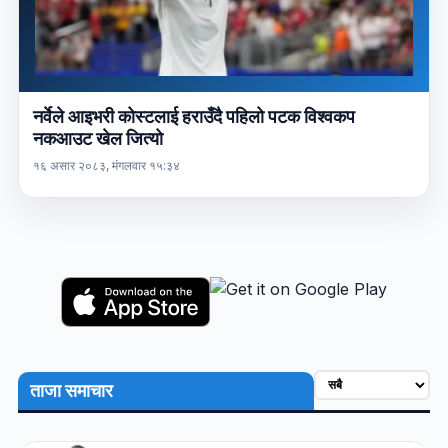
नर्वेले आइभरी कोस्टलाई हराउँदै पहिलो पटक विश्वकप
नकआउट खेल जित्यो
१६ असार २०८३, मंगलवार १५:३४
ताजा समाचार