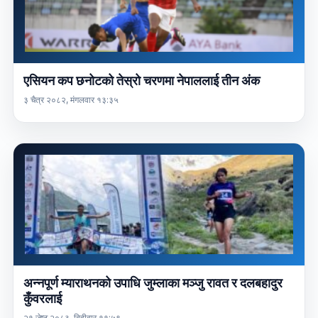
एसियन कप छनोटको तेस्रो चरणमा नेपाललाई तीन अंक
३ चैत्र २०८२, मंगलवार १३:३५
अन्नपूर्ण म्याराथनको उपाधि जुम्लाका मञ्जु रावत र दलबहादुर
कुँवरलाई
२१ जेष्ठ २०८३, बिहीबार ११:५९