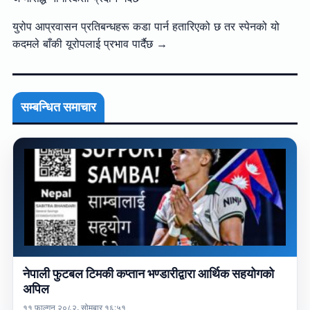
युरोप आप्रवासन प्रतिबन्धहरू कडा पार्न हतारिएको छ तर स्पेनको यो
कदमले बाँकी यूरोपलाई प्रभाव पार्दैछ →
सम्बन्धित समाचार
नेपाली फुटबल टिमकी कप्तान भण्डारीद्वारा आर्थिक सहयोगको
अपिल
११ फाल्गुन २०८२, सोमबार १६:५१