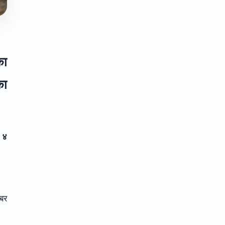
का
का
े ४
्बर