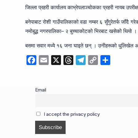
जिल्ला प्रहरी कार्यालय काभ्रेपलाञ्चोकका प्रहरी नायब उपरीक्
बनेपाबाट रोशी गाउँपालिकाको वडा नम्बर ६ सुँगुरेतर्फ जाँदै 
नमोबुद्ध नगरपालिका– २ बुच्चाकोटको भिरबाट खसेको थियो 
बसमा सवार मध्ये १६ जना घाइते छन् । उनीहरूको धुलिखेल
F
E
X
T
T
C
S
a
m
hr
el
o
h
c
ail
e
e
p
ar
e
a
gr
y
e
Email
b
d
a
Li
o
s
m
n
I accept the privacy policy
o
k
k