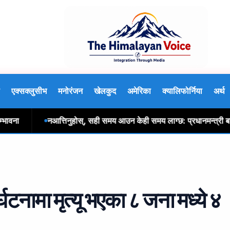
एक्सक्लुसीभ
मनोरंजन
खेलकुद
अमेरिका
क्यालिफोर्निया
अर्थ
नआत्तिनुहोस्, सही समय आउन केही समय लाग्छ: प्रधानमन्त्री बालेन श
्घटनामा मृत्यू भएका ८ जना मध्ये ४