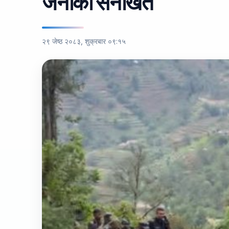
जनाको सनाखत
२९ जेष्ठ २०८३, शुक्रबार ०९:१५