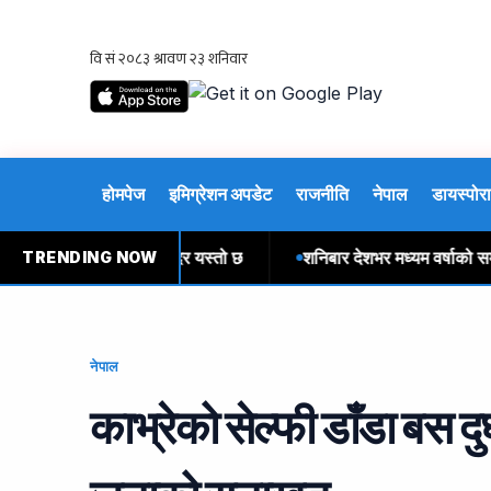
होमपेज
इमिग्रेशन अपडेट
राजनीति
नेपाल
डायस्पोरा
देशी मुद्राको विनिमयदर यस्तो छ
शनिबार देशभर मध्यम वर्षाको सम्भावना
TRENDING NOW
नेपाल
काभ्रेको सेल्फी डाँडा बस दुर