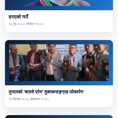
हराएको गाउँ
२६ पुष २०८२, शनिबार १२:०८
मुनालको ‘बतासे प्रेम’ मुक्तकसङ्ग्रह लोकार्पण
१३ बैशाख २०८३, आईतवार ११:४५