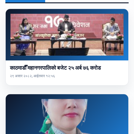
काठमाडौँ महानगरपालिको बजेट २५ अर्ब ७६ करोड
२९ असार २०८२, आईतवार १२:५६