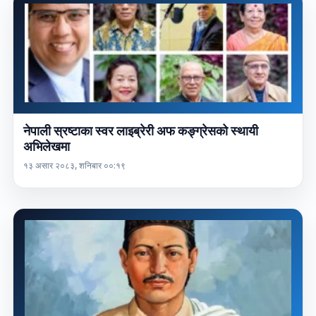
नेपाली स्रष्टाका स्वर लाइब्रेरी अफ कङ्ग्रेसको स्थायी
अभिलेखमा
१३ असार २०८३, शनिबार ००:१९