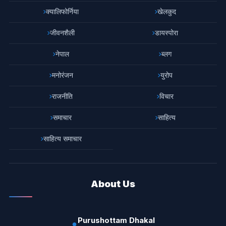
क्यालिफोर्निया
खेलकुद
जीवनशैली
डायस्पोरा
नेपाल
ब्लग
मनोरंजन
युरोप
राजनीति
विचार
समाचार
साहित्य
साहित्य समाचार
About Us
Purushottam Dhakal