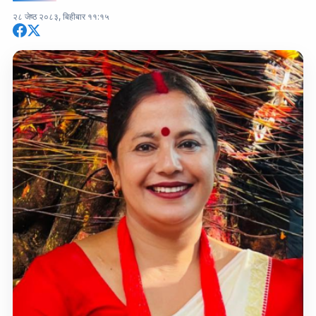
२८ जेष्ठ २०८३, बिहीबार ११:१५