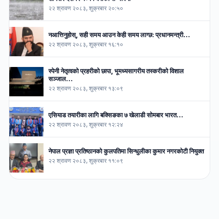
२२ श्रावण २०८३, शुक्रबार २०:५०
नआत्तिनुहोस्, सही समय आउन केही समय लाग्छ: प्रधानमन्त्री…
२२ श्रावण २०८३, शुक्रबार १६:१०
स्पेनी नेतृत्वको प्रहरीको छापा, भूमध्यसागरीय तस्करीको विशाल
सञ्जाल…
२२ श्रावण २०८३, शुक्रबार १३:०९
एसियाड तयारीका लागि बक्सिङका ७ खेलाडी सोमबार भारत…
२२ श्रावण २०८३, शुक्रबार १२:२४
नेपाल प्रज्ञा प्रतिष्ठानको कुलपतिमा सिन्धुलीका कुमार नगरकोटी नियुक्त
२२ श्रावण २०८३, शुक्रबार ११:०९