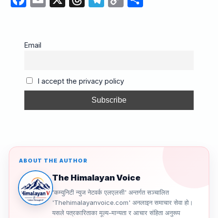
a
m
hr
el
o
h
c
ail
e
e
p
ar
e
a
gr
y
e
Email
b
d
a
Li
o
s
m
n
I accept the privacy policy
o
k
k
ABOUT THE AUTHOR
The Himalayan Voice
'कम्युनिटी न्युज नेटवर्क एलएलसी' अन्तर्गत सञ्चालित
'Thehimalayanvoice.com' अनलाइन समाचार सेवा हो।
यसले पत्रकारिताका मूल्य-मान्यता र आचार संहिता अनुरूप