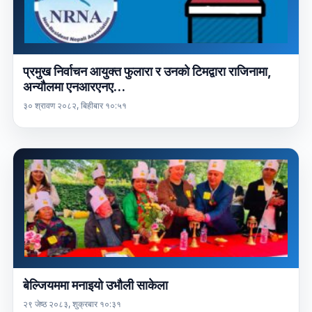
प्रमुख निर्वाचन आयुक्त फुलारा र उनको टिमद्वारा राजिनामा,
अन्यौलमा एनआरएनए…
३० श्रावण २०८२, बिहीबार १०:५१
बेल्जियममा मनाइयो उभौली साकेला
२९ जेष्ठ २०८३, शुक्रबार १०:३१