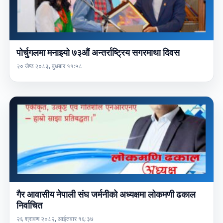
पोर्चुगलमा मनाइयो ७३औं अन्तर्राष्ट्रिय सगरमाथा दिवस
२० जेष्ठ २०८३, बुधबार ११:५८
गैर आवासीय नेपाली संघ जर्मनीको अध्यक्षमा लोकमणी ढकाल
निर्वाचित
२६ श्रावण २०८२, आईतवार १६:३७