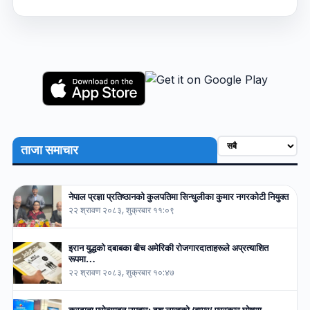
ताजा समाचार
नेपाल प्रज्ञा प्रतिष्ठानको कुलपतिमा सिन्धुलीका कुमार नगरकोटी नियुक्त
२२ श्रावण २०८३, शुक्रबार ११:०९
इरान युद्धको दबाबका बीच अमेरिकी रोजगारदाताहरूले अप्रत्याशित
रूपमा…
२२ श्रावण २०८३, शुक्रबार १०:४७
करदाता प्रोत्साहन उपहार: दश लाखको ‘बम्पर’ पुरस्कार घोषणा