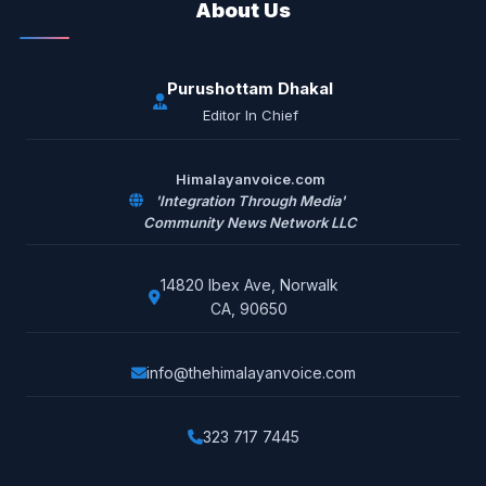
About Us
Purushottam Dhakal
Editor In Chief
Himalayanvoice.com
'Integration Through Media'
Community News Network LLC
14820 Ibex Ave, Norwalk
CA, 90650
info@thehimalayanvoice.com
323 717 7445