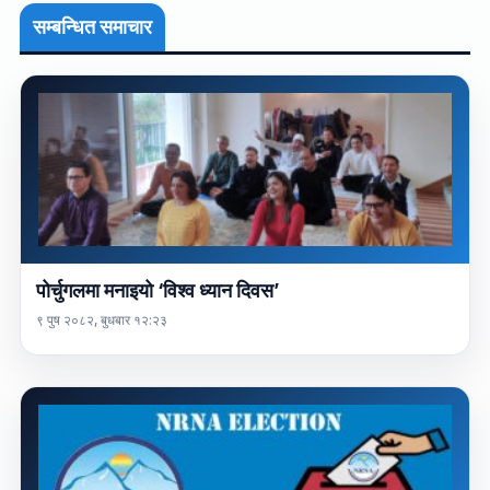
सम्बन्धित समाचार
पोर्चुगलमा मनाइयो ‘विश्व ध्यान दिवस’
९ पुष २०८२, बुधबार १२:२३