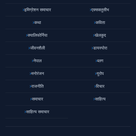
इमिग्रेशन समाचार
एक्सक्लुसीभ
कथा
कविता
क्यालिफोर्निया
खेलकुद
जीवनशैली
डायस्पोरा
नेपाल
ब्लग
मनोरंजन
युरोप
राजनीति
विचार
समाचार
साहित्य
साहित्य समाचार