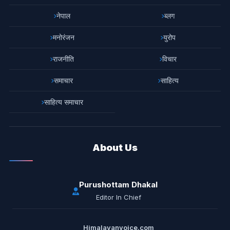
नेपाल
ब्लग
मनोरंजन
युरोप
राजनीति
विचार
समाचार
साहित्य
साहित्य समाचार
About Us
Purushottam Dhakal
Editor In Chief
Himalayanvoice.com