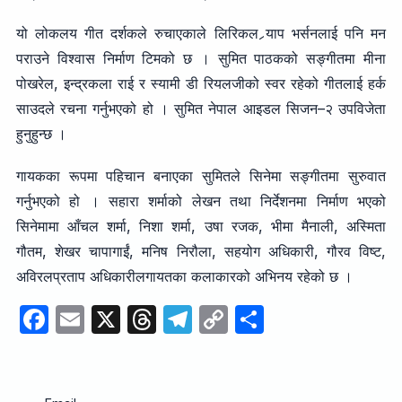
यो लोकलय गीत दर्शकले रुचाएकाले लिरिकल र्‍याप भर्सनलाई पनि मन
पराउने विश्वास निर्माण टिमको छ । सुमित पाठकको सङ्गीतमा मीना
पोखरेल, इन्द्रकला राई र स्यामी डी रियलजीको स्वर रहेको गीतलाई हर्क
साउदले रचना गर्नुभएको हो । सुमित नेपाल आइडल सिजन–२ उपविजेता
हुनुहुन्छ ।
गायकका रूपमा पहिचान बनाएका सुमितले सिनेमा सङ्गीतमा सुरुवात
गर्नुभएको हो । सहारा शर्माको लेखन तथा निर्देशनमा निर्माण भएको
सिनेमामा आँचल शर्मा, निशा शर्मा, उषा रजक, भीमा मैनाली, अस्मिता
गौतम, शेखर चापागाईं, मनिष निरौला, सहयोग अधिकारी, गौरव विष्ट,
अविरलप्रताप अधिकारीलगायतका कलाकारको अभिनय रहेको छ ।
F
E
X
T
T
C
S
a
m
hr
el
o
h
c
ail
e
e
p
ar