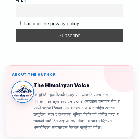
e
a
gr
y
e
Email
b
d
a
Li
o
s
m
n
I accept the privacy policy
o
k
k
ABOUT THE AUTHOR
The Himalayan Voice
'कम्युनिटी न्युज नेटवर्क एलएलसी' अन्तर्गत सञ्चालित
'Thehimalayanvoice.com' अनलाइन समाचार सेवा हो।
यसले पत्रकारिताका मूल्य-मान्यता र आचार संहिता अनुरूप
सन्तुलित, सत्य र तथ्यपरक भूमिका निर्वाह गर्दै चौबीसै घण्टा र
साताको सातै दिन अंग्रेजी तथा नेपाली भाषामा राष्ट्रिय र
अन्तर्राष्ट्रिय समाचारहरू निरन्तर सम्प्रेषण गर्दछ।