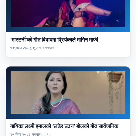
‘मास्टर्नी’को गीत विवादमा प्रियंकाले मागिन माफी
१ श्रावण २०८३, शुक्रबार ११:०५
गायिका लक्ष्मी हमालको ‘लडेर उठन’ बोलको गीत सार्वजनिक
२५ चैत्र २०८२, बुधबार ००:१०