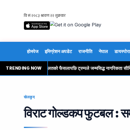
होमपेज
इमिग्रेशन अपडेट
राजनीति
नेपाल
डायस्पोरा
रे
सर्वोच्च अदालतको फैसलापछि ट्रम्पले जन्मसिद्ध नागरिकता सीमित गर्ने
TRENDING NOW
खेलकुद
विराट गोल्डकप फुटबल : सम