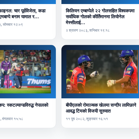
फाइनल: चार पूर्वविजेता, कडा
किलियन एम्बाप्पेले २२ गोलसहित विश्वकपमा
ता, एमबाप्पे बनाम यामाल र…
सर्वाधिक गोलको कीर्तिमानमा लियोनेल
मेस्सीलाई…
, सोमबार १२:०९
२ श्रावण २०८३, शनिबार १९:१८
प: स्कटल्यान्डविरुद्ध नेपालको
बीपीएलको रोमाञ्चक खेलमा सन्दीप लामिछाने
आवद्ध टिमको विजयी सुरुवात
२, मंगलवार १५:५८
११ पुष २०८२, शुक्रबार १६:५१