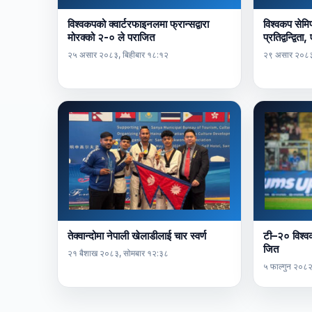
विश्वकपको क्वार्टरफाइनलमा फ्रान्सद्वारा
विश्वकप सेमि
मोरक्को २-० ले पराजित
प्रतिद्वन्द्वि
२५ असार २०८३, बिहीबार १८:१२
२९ असार २०८३
तेक्वान्दोमा नेपाली खेलाडीलाई चार स्वर्ण
टी–२० विश्वक
जित
२१ बैशाख २०८३, सोमबार १२:३८
५ फाल्गुन २०८