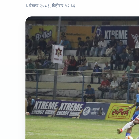
३ बैशाख २०८३, बिहीबार १२:३६