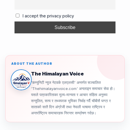
b
d
a
Li
o
s
m
n
I accept the privacy policy
o
k
k
ABOUT THE AUTHOR
The Himalayan Voice
'कम्युनिटी न्युज नेटवर्क एलएलसी' अन्तर्गत सञ्चालित
'Thehimalayanvoice.com' अनलाइन समाचार सेवा हो।
यसले पत्रकारिताका मूल्य-मान्यता र आचार संहिता अनुरूप
सन्तुलित, सत्य र तथ्यपरक भूमिका निर्वाह गर्दै चौबीसै घण्टा र
साताको सातै दिन अंग्रेजी तथा नेपाली भाषामा राष्ट्रिय र
अन्तर्राष्ट्रिय समाचारहरू निरन्तर सम्प्रेषण गर्दछ।