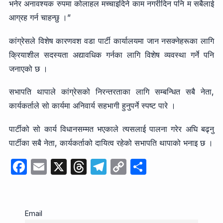
भनेर अनावश्यक रुपमा कोलाहल मच्चाइदिने काम नगरीदिन पनि म सबैलाई
आग्रह गर्न चाहन्छु ।”
कांग्रेसले विशेष कारणवश वडा पार्टी कार्यालयमा जान नसक्नेहरूका लागि
क्रियाशील सदस्यता अद्यावधिक गर्नका लागि विशेष व्यवस्था गर्ने पनि
जनाएको छ ।
सभापति थापाले कांग्रेसको निरन्तरताका लागि सम्बन्धित सबै नेता,
कार्यकर्ताले सो कार्यमा अनिवार्य सहभागी हुनुपर्ने स्पष्ट पारे ।
पार्टीको सो कार्य विधानसम्मत भएकाले त्यसलाई पालना गरेर अघि बढ्नु
पार्टीका सबै नेता, कार्यकर्ताको दायित्व रहेको सभापति थापाको भनाइ छ ।
F
E
X
T
T
C
S
a
m
hr
el
o
h
c
ail
e
e
p
ar
e
a
gr
y
e
Email