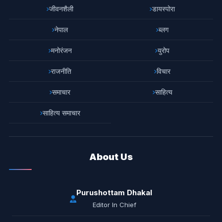
जीवनशैली
डायस्पोरा
नेपाल
ब्लग
मनोरंजन
युरोप
राजनीति
विचार
समाचार
साहित्य
साहित्य समाचार
About Us
Purushottam Dhakal
Editor In Chief