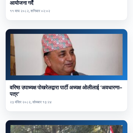
आयोजना गर्दै
११ माघ २०८२, शनिबार ०२:०२
वरिष्ठ उपाध्यक्ष पोखरेलद्वारा पार्टी अध्यक्ष ओलीलाई ‘अवधारणा–
पत्र’
२३ मंसिर २०८२, सोमबार १३:२४