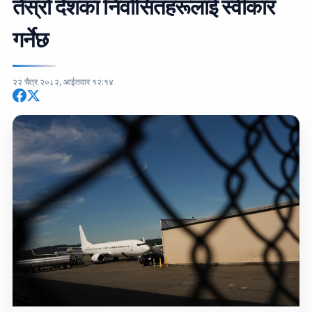
तेस्रो देशका निर्वासितहरूलाई स्वीकार
गर्नेछ
२२ चैत्र २०८२, आईतवार १२:१४