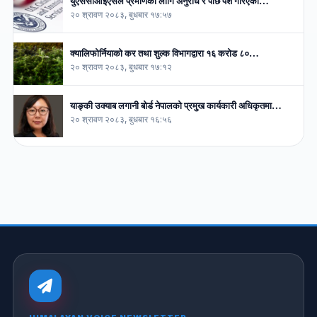
युएससीआइएसले प्रमाणको लागि अनुरोध र पछि पेश गरिएको…
२० श्रावण २०८३, बुधबार १७:५७
क्यालिफोर्नियाको कर तथा शुल्क विभागद्वारा १६ करोड ८०…
२० श्रावण २०८३, बुधबार १७:१२
याङ्की उक्याब लगानी बोर्ड नेपालको प्रमुख कार्यकारी अधिकृतमा…
२० श्रावण २०८३, बुधबार १६:५६