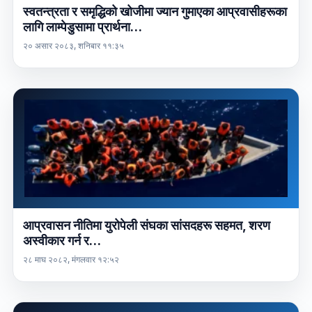
स्वतन्त्रता र समृद्धिको खोजीमा ज्यान गुमाएका आप्रवासीहरूका
लागि लाम्पेडुसामा प्रार्थना…
२० असार २०८३, शनिबार ११:३५
आप्रवासन नीतिमा युरोपेली संघका सांसदहरू सहमत, शरण
अस्वीकार गर्न र…
२८ माघ २०८२, मंगलवार १२:५२