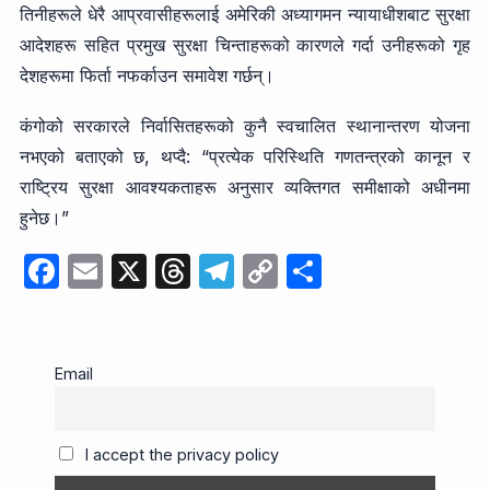
तिनीहरूले धेरै आप्रवासीहरूलाई अमेरिकी अध्यागमन न्यायाधीशबाट सुरक्षा
आदेशहरू सहित प्रमुख सुरक्षा चिन्ताहरूको कारणले गर्दा उनीहरूको गृह
देशहरूमा फिर्ता नफर्काउन समावेश गर्छन्।
कंगोको सरकारले निर्वासितहरूको कुनै स्वचालित स्थानान्तरण योजना
नभएको बताएको छ, थप्दै: “प्रत्येक परिस्थिति गणतन्त्रको कानून र
राष्ट्रिय सुरक्षा आवश्यकताहरू अनुसार व्यक्तिगत समीक्षाको अधीनमा
हुनेछ।”
F
E
X
T
T
C
S
a
m
hr
el
o
h
c
ail
e
e
p
ar
e
a
gr
y
e
Email
b
d
a
Li
o
s
m
n
I accept the privacy policy
o
k