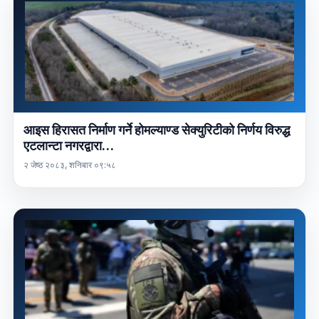
आइस हिरासत निर्माण गर्ने होमल्याण्ड सेक्युरिटीको निर्णय विरुद्ध
एटलान्टा नगरद्वारा…
२ जेष्ठ २०८३, शनिबार ०९:५८