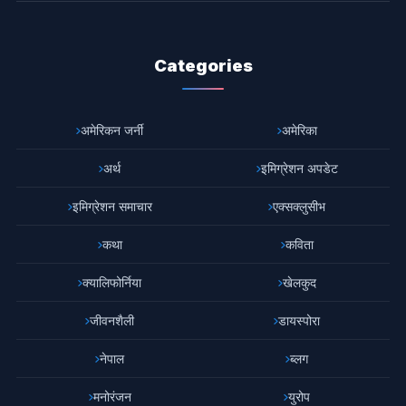
Categories
अमेरिकन जर्नी
अमेरिका
अर्थ
इमिग्रेशन अपडेट
इमिग्रेशन समाचार
एक्सक्लुसीभ
कथा
कविता
क्यालिफोर्निया
खेलकुद
जीवनशैली
डायस्पोरा
नेपाल
ब्लग
मनोरंजन
युरोप