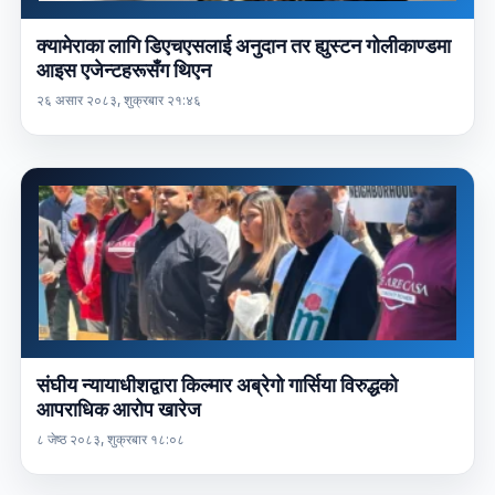
क्यामेराका लागि डिएचएसलाई अनुदान तर ह्युस्टन गोलीकाण्डमा
आइस एजेन्टहरूसँग थिएन
२६ असार २०८३, शुक्रबार २१:४६
संघीय न्यायाधीशद्वारा किल्मार अब्रेगो गार्सिया विरुद्धको
आपराधिक आरोप खारेज
८ जेष्ठ २०८३, शुक्रबार १८:०८