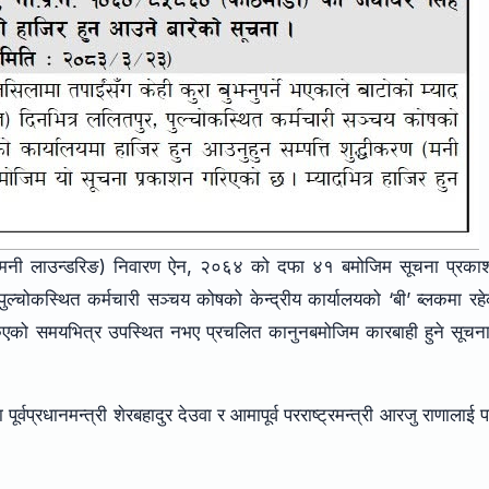
करण (मनी लाउन्डरिङ) निवारण ऐन, २०६४ को दफा ४१ बमोजिम सूचना प्रका
ल्चोकस्थित कर्मचारी सञ्चय कोषको केन्द्रीय कार्यालयको ‘बी’ ब्लकमा रह
किएको समयभित्र उपस्थित नभए प्रचलित कानुनबमोजिम कारबाही हुने सूचन
प्रधानमन्त्री शेरबहादुर देउवा र आमापूर्व परराष्ट्रमन्त्री आरजु राणालाई 