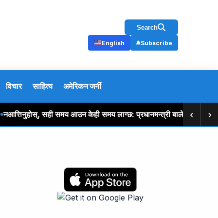
Search
English
Subscribe
विचार
साहित्य
अमेरिकन जर्नी
‹
›
तिनुहोस्, सही समय आउन केही समय लाग्छ: प्रधानमन्त्री बालेन शाह
स्प