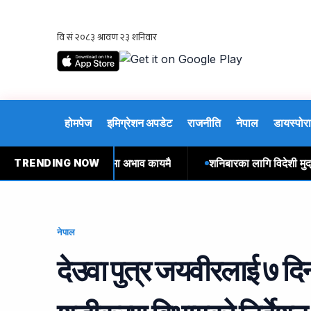
होमपेज
इमिग्रेशन अपडेट
राजनीति
नेपाल
डायस्पोरा
ग्यास वितरण : सुर्खेतमा अभाव कायमै
शनिबारका लागि विदेशी मुद्राको
TRENDING NOW
नेपाल
देउवा पुत्र जयवीरलाई ७ दिन