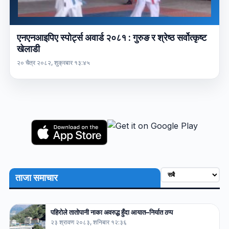
एनएनआइपिए स्पोर्ट्स अवार्ड २०८१ : गुरुङ र श्रेष्ठ सर्वोत्कृष्ट
खेलाडी
२० चैत्र २०८२, शुक्रबार १३:४५
ताजा समाचार
पहिरोले तातोपानी नाका अवरुद्ध हुँदा आयात–निर्यात ठप्प
२३ श्रावण २०८३, शनिबार १२:३६