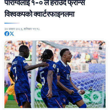
पाराग्वेलाई १-० ले हराउँदै फ्रान्स
विश्वकपको क्वार्टरफाइनलमा
२० असार २०८३, शनिबार १९:१८