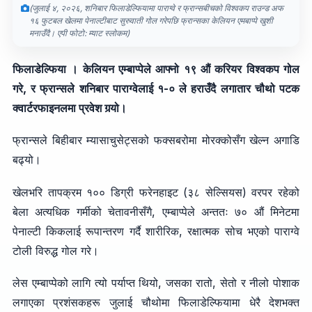
(जुलाई ४, २०२६, शनिबार फिलाडेल्फियामा पाराग्वे र फ्रान्सबीचको विश्वकप राउन्ड अफ
१६ फुटबल खेलमा पेनाल्टीबाट सुरुवाती गोल गरेपछि फ्रान्सका केलियन एमबाप्पे खुशी
मनाउँदै। एपी फोटो: म्याट स्लोकम)
फिलाडेल्फिया । केलियन एम्बाप्पेले आफ्नो १९ औं करियर विश्वकप गोल
गरे, र फ्रान्सले शनिबार पाराग्वेलाई १-० ले हराउँदै लगातार चौथो पटक
क्वार्टरफाइनलमा प्रवेश गर्‍यो।
फ्रान्सले बिहीबार म्यासाचुसेट्सको फक्सबरोमा मोरक्कोसँग खेल्न अगाडि
बढ्यो।
खेलभरि तापक्रम १०० डिग्री फरेनहाइट (३८ सेल्सियस) वरपर रहेको
बेला अत्यधिक गर्मीको चेतावनीसँगै, एम्बाप्पेले अन्ततः ७० औं मिनेटमा
पेनाल्टी किकलाई रूपान्तरण गर्दै शारीरिक, रक्षात्मक सोच भएको पाराग्वे
टोली विरुद्ध गोल गरे।
लेस एम्बाप्पेको लागि त्यो पर्याप्त थियो, जसका रातो, सेतो र नीलो पोशाक
लगाएका प्रशंसकहरू जुलाई चौथोमा फिलाडेल्फियामा धेरै देशभक्त