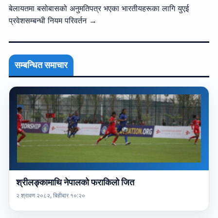
बेलायतमा बसोबासको अनुमतिपत्र भएका भारतीयहरूका लागि युएई
प्रवेशसम्बन्धी नियम परिवर्तन →
सम्बन्धित समाचार
श्रीलङ्कामाथि नेपालको फराकिलो जित
२ श्रावण २०८२, बिहीबार १०:२०