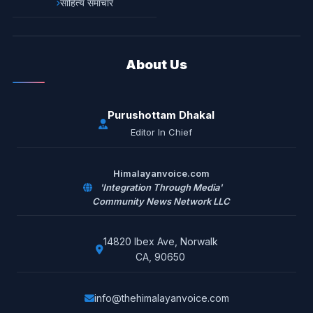
साहित्य समाचार
About Us
Purushottam Dhakal
Editor In Chief
Himalayanvoice.com
'Integration Through Media'
Community News Network LLC
14820 Ibex Ave, Norwalk
CA, 90650
info@thehimalayanvoice.com