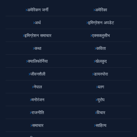
अमेरिकन जर्नी
अमेरिका
अर्थ
इमिग्रेशन अपडेट
इमिग्रेशन समाचार
एक्सक्लुसीभ
कथा
कविता
क्यालिफोर्निया
खेलकुद
जीवनशैली
डायस्पोरा
नेपाल
ब्लग
मनोरंजन
युरोप
राजनीति
विचार
समाचार
साहित्य