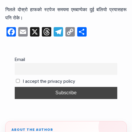
गिलले दोस्रो हाफको स्टपेज समयमा एमबाप्पेका दुई बलियो प्रयासहरू
पनि रोके।
F
E
X
T
T
C
S
a
m
hr
el
o
h
c
ail
e
e
p
ar
e
a
gr
y
e
Email
b
d
a
Li
o
s
m
n
I accept the privacy policy
o
k
k
ABOUT THE AUTHOR