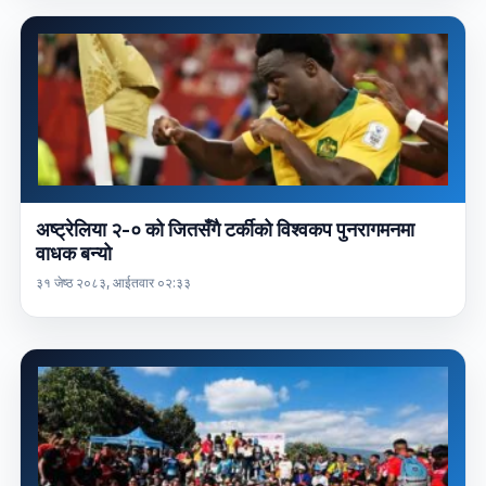
अष्ट्रेलिया २-० को जितसँगै टर्कीको विश्वकप पुनरागमनमा
वाधक बन्यो
३१ जेष्ठ २०८३, आईतवार ०२:३३