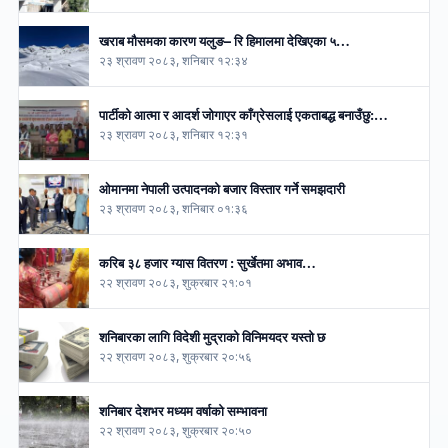
खराब मौसमका कारण यलुङ– रि हिमालमा देखिएका ५…
२३ श्रावण २०८३, शनिबार १२:३४
पार्टीको आत्मा र आदर्श जोगाएर काँग्रेसलाई एकताबद्ध बनाउँछु:…
२३ श्रावण २०८३, शनिबार १२:३१
ओमानमा नेपाली उत्पादनको बजार विस्तार गर्ने समझदारी
२३ श्रावण २०८३, शनिबार ०१:३६
करिब ३८ हजार ग्यास वितरण : सुर्खेतमा अभाव…
२२ श्रावण २०८३, शुक्रबार २१:०१
शनिबारका लागि विदेशी मुद्राको विनिमयदर यस्तो छ
२२ श्रावण २०८३, शुक्रबार २०:५६
शनिबार देशभर मध्यम वर्षाको सम्भावना
२२ श्रावण २०८३, शुक्रबार २०:५०