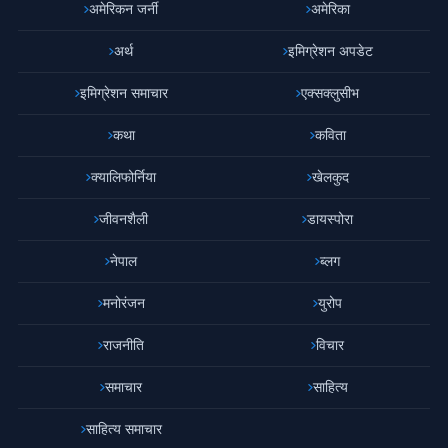
अमेरिकन जर्नी
अमेरिका
अर्थ
इमिग्रेशन अपडेट
इमिग्रेशन समाचार
एक्सक्लुसीभ
कथा
कविता
क्यालिफोर्निया
खेलकुद
जीवनशैली
डायस्पोरा
नेपाल
ब्लग
मनोरंजन
युरोप
राजनीति
विचार
समाचार
साहित्य
साहित्य समाचार