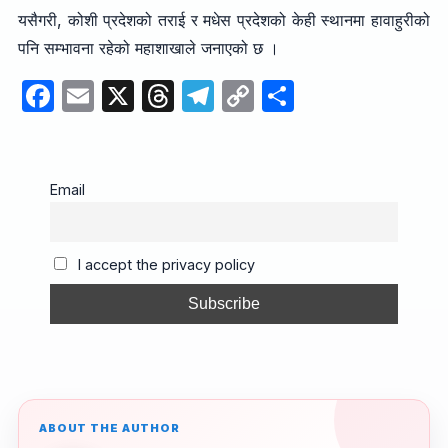
यसैगरी, कोशी प्रदेशको तराई र मधेस प्रदेशको केही स्थानमा हावाहुरीको
पनि सम्भावना रहेको महाशाखाले जनाएको छ ।
F
E
X
T
T
C
S
a
m
hr
el
o
h
c
ail
e
e
p
ar
e
a
gr
y
e
Email
b
d
a
Li
o
s
m
n
I accept the privacy policy
o
k
k
ABOUT THE AUTHOR