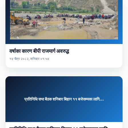
वर्षाका कारण बीपी राजमार्ग अवरुद्ध
१४ चैत्र २०८२, शनिबार ०१:५७
प्रतिनिधि सभा बैठक शनिबार बिहान ११ बजेसम्मका लागि…