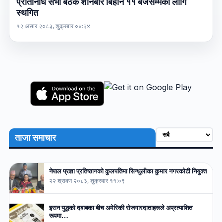
प्रतिनिधि सभा बैठक शनिबार बिहान ११ बजेसम्मका लागि
स्थगित
१२ असार २०८३, शुक्रबार ०४:२४
ताजा समाचार
नेपाल प्रज्ञा प्रतिष्ठानको कुलपतिमा सिन्धुलीका कुमार नगरकोटी नियुक्त
२२ श्रावण २०८३, शुक्रबार ११:०९
इरान युद्धको दबाबका बीच अमेरिकी रोजगारदाताहरूले अप्रत्याशित
रूपमा…