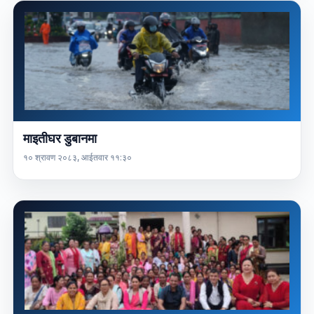
माइतीघर डुबानमा
१० श्रावण २०८३, आईतवार ११:३०