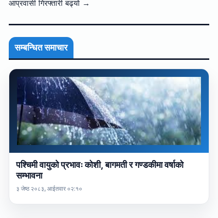
आप्रवासी गिरफ्तारी बढ्यो →
सम्बन्धित समाचार
पश्चिमी वायुको प्रभावः कोशी, बागमती र गण्डकीमा वर्षाको
सम्भावना
३ जेष्ठ २०८३, आईतवार ०२:१०