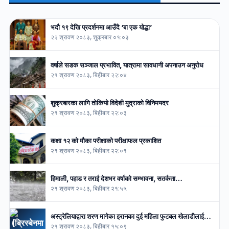
भदौ १९ देखि प्रदर्शनमा आउँदै ‘बा एक योद्धा’
२२ श्रावण २०८३, शुक्रबार ०१:०३
वर्षाले सडक सञ्जाल प्रभावित, यात्रामा सावधानी अपनाउन अनुरोध
२१ श्रावण २०८३, बिहीबार २२:०४
शुक्रबारका लागि तोकियो विदेशी मुद्राको विनिमयदर
२१ श्रावण २०८३, बिहीबार २२:०३
कक्षा १२ को मौका परीक्षाको परीक्षाफल प्रकाशित
२१ श्रावण २०८३, बिहीबार २२:०१
हिमाली, पहाड र तराई देशभर वर्षाको सम्भावना, सतर्कता…
२१ श्रावण २०८३, बिहीबार २१:५५
अस्ट्रेलियाद्वारा शरण मागेका इरानका दुई महिला फुटबल खेलाडीलाई…
२१ श्रावण २०८३, बिहीबार १५:०९