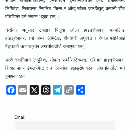
सोपान फर्मासिटिकल्स, एनआरएन इन्फास्ट्रक्चर एण्ड डेभलपमेन्ट
लिमिटेड, रिलायन्स स्पिनिङ मिल्स र आँखु खोला जलविद्युत् कम्पनी शीर्ष
पाँचभित्र पर्न सफल भएका छन् ।
नेप्सेका अनुसार टक्सार पिलुवा खोला हाइड्रोपावर, याम्बलिङ
हाइड्रोपावर, स्नो रिभर लिमिटेड, धौवागिरी लघुवित्त र नेपाल एसबिआई
बैङ्कको ऋणपत्रका लगानीकर्ताले कमाएका छन् ।
यस्तै स्वाभिमान लघुवित्त, सोपान फर्मासिटिकल्स, एशियन हाइड्रोपावर,
शिखर पावर डेभलपमेन्ट र कालिञ्चोक हाइड्रोपावरका लगानीकर्ताले भने
गुमाएका छन् ।
F
E
X
T
T
C
S
a
m
hr
el
o
h
c
ail
e
e
p
ar
e
a
gr
y
e
Email
b
d
a
Li