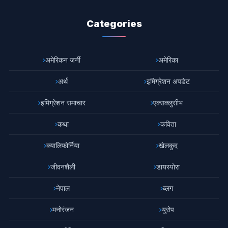
Categories
अमेरिकन जर्नी
अमेरिका
अर्थ
इमिग्रेशन अपडेट
इमिग्रेशन समाचार
एक्सक्लुसीभ
कथा
कविता
क्यालिफोर्निया
खेलकुद
जीवनशैली
डायस्पोरा
नेपाल
ब्लग
मनोरंजन
युरोप