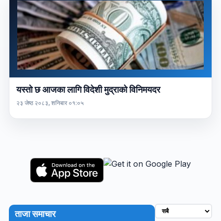
यस्तो छ आजका लागि विदेशी मुद्राको विनिमयदर
२३ जेष्ठ २०८३, शनिबार ०१:०५
ताजा समाचार