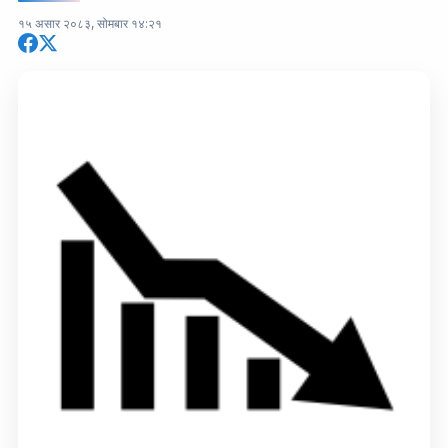
१५ असार २०८३, सोमबार १४:२१