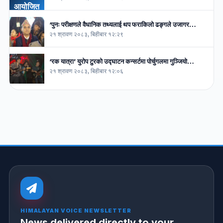
‘पुनः परीक्षणले वैधानिक तथ्यलाई थप फराकिलो ढङ्गले उजागर…
२१ श्रावण २०८३, बिहीबार १२:२९
‘रक यात्रा’ युरोप टुरको उद्घाटन कन्सर्टमा पोर्चुगलमा गुञ्जियो…
२१ श्रावण २०८३, बिहीबार १२:०६
HIMALAYAN VOICE NEWSLETTER
News delivered directly to your