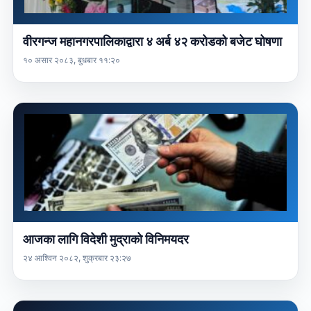
वीरगन्ज महानगरपालिकाद्वारा ४ अर्ब ४२ करोडको बजेट घोषणा
१० असार २०८३, बुधबार ११:२०
आजका लागि विदेशी मुद्राको विनिमयदर
२४ आश्विन २०८२, शुक्रबार २३:२७