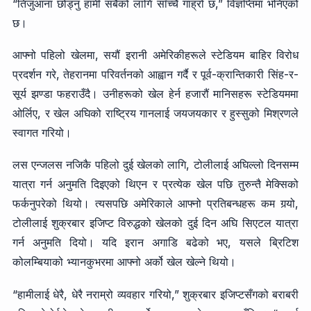
“तिजुआना छोड्नु हामी सबैको लागि साँच्चै गाह्रो छ,” विज्ञप्तिमा भनिएको
छ।
आफ्नो पहिलो खेलमा, सयौं इरानी अमेरिकीहरूले स्टेडियम बाहिर विरोध
प्रदर्शन गरे, तेहरानमा परिवर्तनको आह्वान गर्दै र पूर्व-क्रान्तिकारी सिंह-र-
सूर्य झण्डा फहराउँदै। उनीहरूको खेल हेर्न हजारौं मानिसहरू स्टेडियममा
ओर्लिए, र खेल अघिको राष्ट्रिय गानलाई जयजयकार र हुस्सुको मिश्रणले
स्वागत गरियो।
लस एन्जलस नजिकै पहिलो दुई खेलको लागि, टोलीलाई अघिल्लो दिनसम्म
यात्रा गर्न अनुमति दिइएको थिएन र प्रत्येक खेल पछि तुरुन्तै मेक्सिको
फर्कनुपरेको थियो। त्यसपछि अमेरिकाले आफ्नो प्रतिबन्धहरू कम गर्‍यो,
टोलीलाई शुक्रबार इजिप्ट विरुद्धको खेलको दुई दिन अघि सिएटल यात्रा
गर्न अनुमति दियो। यदि इरान अगाडि बढेको भए, यसले ब्रिटिश
कोलम्बियाको भ्यानकुभरमा आफ्नो अर्को खेल खेल्ने थियो।
“हामीलाई धेरै, धेरै नराम्रो व्यवहार गरियो,” शुक्रबार इजिप्टसँगको बराबरी