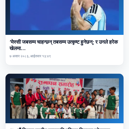
‘मेस्सी जबसम्म चाहन्छन् तबसम्म उत्कृष्ट हुनेछन्; र उनले हरेक
खेलमा…
७ असार २०८३, आईतवार १३:४९