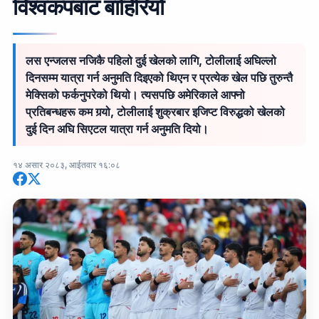
विश्वकपबाट बाहिरियो
लस एन्जलस नजिकै पहिलो दुई खेलको लागि, टोलीलाई अघिल्लो
दिनसम्म यात्रा गर्न अनुमति दिइएको थिएन र प्रत्येक खेल पछि तुरुन्तै
मेक्सिको फर्कनुपरेको थियो। त्यसपछि अमेरिकाले आफ्नो
प्रतिबन्धहरू कम गर्‍यो, टोलीलाई शुक्रबार इजिप्ट विरुद्धको खेलको
दुई दिन अघि सिएटल यात्रा गर्न अनुमति दियो।
१४ असार २०८३, आईतवार १६:०८