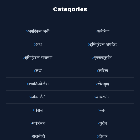
Categories
अमेरिकन जर्नी
अमेरिका
अर्थ
इमिग्रेशन अपडेट
इमिग्रेशन समाचार
एक्सक्लुसीभ
कथा
कविता
क्यालिफोर्निया
खेलकुद
जीवनशैली
डायस्पोरा
नेपाल
ब्लग
मनोरंजन
युरोप
राजनीति
विचार