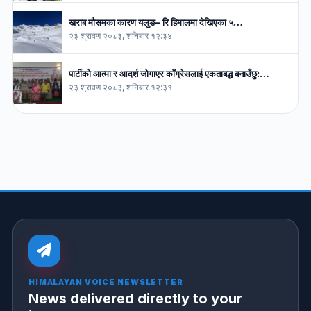
खराब मौसमका कारण यलुङ– रि हिमालमा देखिएका ५…
२३ श्रावण २०८३, शनिबार १२:३४
पार्टीको आत्मा र आदर्श जोगाएर काँग्रेसलाई एकताबद्ध बनाउँछु:…
२३ श्रावण २०८३, शनिबार १२:३१
HIMALAYAN VOICE NEWSLETTER
News delivered directly to your