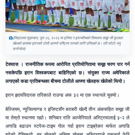
(सिएटलमा शुक्रबार, जुन २६, २०२६ मा इजिप्ट र इरानबीचको विश्वकप समूह जी फुटबल
खेलको क्रममा इरानको टोली आफ्नो राष्ट्रिय गानको लागि उभिएको छ। एपी फोटो: मनु
फर्नान्डेज)
टेक्सास । राजनीतिक रूपमा आरोपित प्रतियोगितामा समूह चरण पार गर्न
नसकेपछि इरान विश्वकपबाट बाहिरिएको छ। संयुक्त राज्य अमेरिकाले
लगाएको कडा प्रतिबन्धका बीचमा टोलीले आफ्ना खेलहरू खेलेको थियो।
इरान हृदयविदारक तरिकाले राउन्ड अफ ३२ मा एक स्थानले चुक्यो।
बेल्जियम, न्युजिल्याण्ड र इजिप्टसँग बराबरी खेल्दै तीन अंकसहित समूह जी
मा तेस्रो स्थानमा रह्यो। शनिबार राति अल्जेरियाले अस्ट्रियालाई ३-२ ले
अगाडि बढाउन स्टपेज-टाइम गोल गर्दा इरान टाइब्रेकर मार्फत अगाडि
बढेको देखिन्थ्यो, तर खेलको अन्तिम खेलमा अस्ट्रियाले यसलाई फेरि