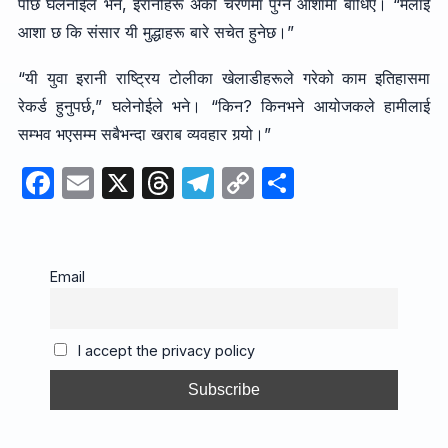
पछि घलेनोईले भने, इरानीहरू अर्को चरणमा पुग्ने आशामा बाँधिए। “मलाई
आशा छ कि संसार यी मुद्धाहरू बारे सचेत हुनेछ।”
“यी युवा इरानी राष्ट्रिय टोलीका खेलाडीहरूले गरेको काम इतिहासमा
रेकर्ड हुनुपर्छ,” घलेनोईले भने। “किन? किनभने आयोजकले हामीलाई
सम्भव भएसम्म सबैभन्दा खराब व्यवहार गर्‍यो।”
F
E
X
T
T
C
S
a
m
hr
el
o
h
c
ail
e
e
p
ar
e
a
gr
y
e
Email
b
d
a
Li
o
s
m
n
I accept the privacy policy
o
k
k