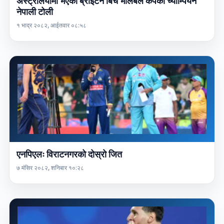
अस्ट्रेलियामा भएको ब्राइटन बिच भलिबल कपको च्याम्पियन
नेपाली टोली
१ भाद्र २०८२, आईतवार ०८:५८
एनपिएलः विराटनगरको दोस्रो जित
७ मंसिर २०८२, शनिबार १०:२८