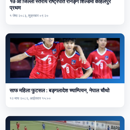
१७ औं जिल्ला स्तरीय राष्ट्रपति रनिङ्ग शिल्डमा कोहलपुर
प्रथम
१ जेष्ठ २०८३, शुक्रबार ०९:२०
साफ महिला फुटसल : बङ्गलादेश च्याम्पियन, नेपाल चौथो
१२ माघ २०८२, आईतवार १५:००