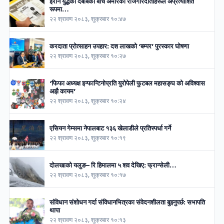
इरान युद्धको दबाबका बीच अमेरिकी रोजगारदाताहरूले अप्रत्याशित
रूपमा…
२२ श्रावण २०८३, शुक्रबार १०:४७
करदाता प्रोत्साहन उपहार: दश लाखको ‘बम्पर’ पुरस्कार घोषणा
२२ श्रावण २०८३, शुक्रबार १०:२७
‘फिफा अध्यक्ष इन्फान्टिनोप्रति युरोपेली फुटबल महासङ्घ को अविश्वास
अझै कायम’
२२ श्रावण २०८३, शुक्रबार १०:२४
एसियन गेम्समा नेपालबाट १३६ खेलाडीले प्रतिस्पर्धा गर्ने
२२ श्रावण २०८३, शुक्रबार १०:१९
दोलखाको यलुङ– रि हिमालमा ५ शव देखिए: फ्रान्सेली…
२२ श्रावण २०८३, शुक्रबार १०:१७
संविधान संशोधन गर्दा संविधानभित्रका संवेदनशीलता बुझ्नुपर्छ: सभापति
थापा
२२ श्रावण २०८३, शुक्रबार १०:१३