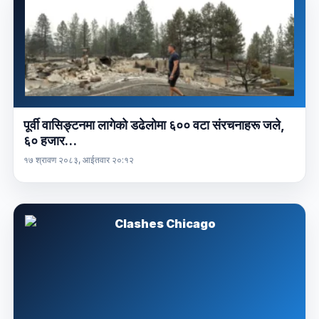
पूर्वी वासिङ्टनमा लागेको डढेलोमा ६०० वटा संरचनाहरू जले,
६० हजार…
१७ श्रावण २०८३, आईतवार २०:१२