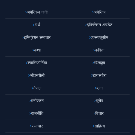
अमेरिकन जर्नी
अमेरिका
अर्थ
इमिग्रेशन अपडेट
इमिग्रेशन समाचार
एक्सक्लुसीभ
कथा
कविता
क्यालिफोर्निया
खेलकुद
जीवनशैली
डायस्पोरा
नेपाल
ब्लग
मनोरंजन
युरोप
राजनीति
विचार
समाचार
साहित्य