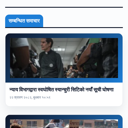
सम्बन्धित समाचार
न्याय विभागद्वारा स्वघोषित स्यान्चुरी सिटिको नयाँ सूची घोषणा
२२ श्रावण २०८२, बुधबार १०:५९