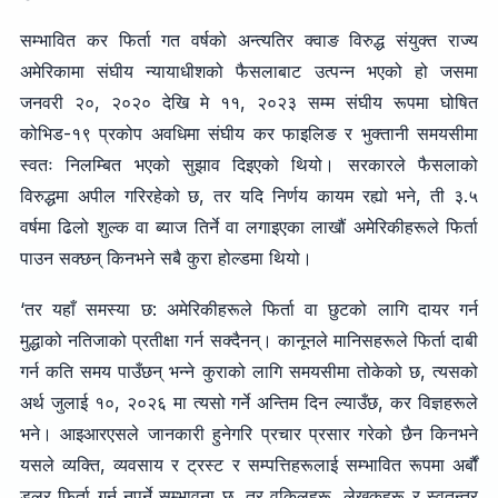
सम्भावित कर फिर्ता गत वर्षको अन्त्यतिर क्वाङ विरुद्ध संयुक्त राज्य
अमेरिकामा संघीय न्यायाधीशको फैसलाबाट उत्पन्न भएको हो जसमा
जनवरी २०, २०२० देखि मे ११, २०२३ सम्म संघीय रूपमा घोषित
कोभिड-१९ प्रकोप अवधिमा संघीय कर फाइलिङ र भुक्तानी समयसीमा
स्वतः निलम्बित भएको सुझाव दिइएको थियो। सरकारले फैसलाको
विरुद्धमा अपील गरिरहेको छ, तर यदि निर्णय कायम रह्यो भने, ती ३.५
वर्षमा ढिलो शुल्क वा ब्याज तिर्ने वा लगाइएका लाखौं अमेरिकीहरूले फिर्ता
पाउन सक्छन् किनभने सबै कुरा होल्डमा थियो।
‘तर यहाँ समस्या छ: अमेरिकीहरूले फिर्ता वा छुटको लागि दायर गर्न
मुद्धाको नतिजाको प्रतीक्षा गर्न सक्दैनन्। कानूनले मानिसहरूले फिर्ता दाबी
गर्न कति समय पाउँछन् भन्ने कुराको लागि समयसीमा तोकेको छ, त्यसको
अर्थ जुलाई १०, २०२६ मा त्यसो गर्ने अन्तिम दिन ल्याउँछ, कर विज्ञहरूले
भने। आइआरएसले जानकारी हुनेगरि प्रचार प्रसार गरेको छैन किनभने
यसले व्यक्ति, व्यवसाय र ट्रस्ट र सम्पत्तिहरूलाई सम्भावित रूपमा अर्बौं
डलर फिर्ता गर्नु नपर्ने सम्भावना छ, तर वकिलहरू, लेखकहरू र स्वतन्त्र