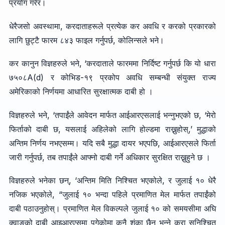
प्रयोग गरेर।
धेरैजसो अवस्थामा, करदाताहरूले प्रत्येक कर अवधि र करको प्रकारको
लागि छुट्टै फारम ८४३ फाइल गर्नुपर्छ, कोलिन्सले भने।
कर कानुन विज्ञहरुले भने, ‘करदाताले फारममा निर्दिष्ट गर्नुपर्छ कि यो धारा
७५०८A(d) र कोभिड-१९ प्रकोप अवधि सम्बन्धी संयुक्त राज्य
अमेरिकाको निर्णयमा आधारित सुरक्षात्मक दाबी हो ।
विज्ञहरुले भने, ‘तपाईंले आवेदन मार्फत आईआरएसलाई भन्नुभएको छ, ‘मेरो
फिर्ताको दाबी छ, यसलाई अहिलेको लागि होल्डमा राख्नुहोस्,’ मुद्धाको
अन्तिम निर्णय नभएसम्म। यदि सबै मुद्धा दायर भएपछि, आईआरएसले फिर्ता
जारी गर्नुपर्छ, तब तपाईंले आफ्नो दाबी गर्ने अधिकार सुरक्षित राख्नुहुने छ ।
विज्ञहरुले भनेका छन्, ‘अन्तिम मिति निश्चित भएकोले, र जुलाई १० धेरै
नजिक भएकोले, “जुलाई १० भन्दा पहिले प्रमाणित मेल मार्फत तपाईंको
दाबी पठाउनुहोस्। प्रमाणित मेल विकल्पले जुलाई १० को समयसीमा अघि
क्वाङको दाबी आइआरएसमा पुगेकोमा कुनै शंका छैन भन्ने कुरा सुनिश्चित