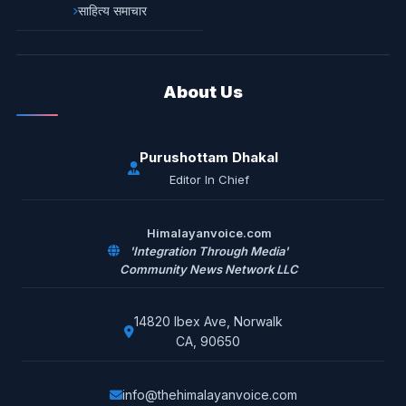
साहित्य समाचार
About Us
Purushottam Dhakal
Editor In Chief
Himalayanvoice.com
'Integration Through Media'
Community News Network LLC
14820 Ibex Ave, Norwalk
CA, 90650
info@thehimalayanvoice.com