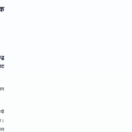
िक
द्ध
बाट
ासन
यो
ेछ।
ार