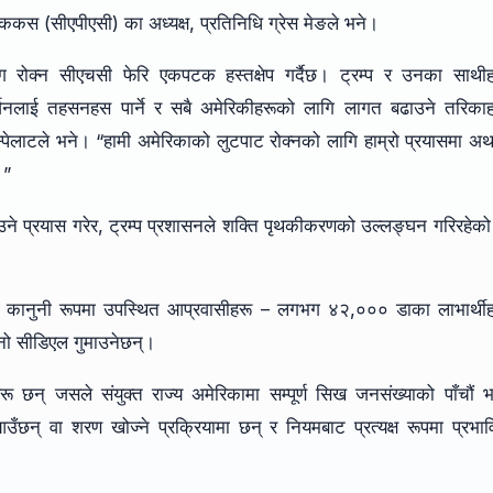
ककस (सीएपीएसी) का अध्यक्ष, प्रतिनिधि ग्रेस मेङले भने।
पयोग रोक्न सीएचसी फेरि एकपटक हस्तक्षेप गर्दैछ। ट्रम्प र उनका साथी
ार्जनलाई तहसनहस पार्ने र सबै अमेरिकीहरूको लागि लागत बढाउने तरिका
एस्पेलाटले भने। “हामी अमेरिकाको लुटपाट रोक्नको लागि हाम्रो प्रयासमा 
।”
ने प्रयास गरेर, ट्रम्प प्रशासनले शक्ति पृथकीकरणको उल्लङ्घन गरिरहेक
ानुनी रूपमा उपस्थित आप्रवासीहरू – लगभग ४२,००० डाका लाभार्थीह
ो सीडिएल गुमाउनेछन्।
् जसले संयुक्त राज्य अमेरिकामा सम्पूर्ण सिख जनसंख्याको पाँचौं भ
छन् वा शरण खोज्ने प्रक्रियामा छन् र नियमबाट प्रत्यक्ष रूपमा प्रभा