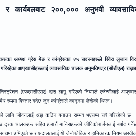
छ, र कार्यबलबाट २००,००० अनुभवी व्यावसाय
ा अध्यक्ष ग्रेस मेङ र कांग्रेसका २५ सदस्यहरूले रिवेरा लुजान विरु
 गरिरहेका आप्रवासीहरूलाई व्यावसायिक चालक अनुमतिपत्र (सीडीएल) राख्न
िस्ट्रेशन (एफएमसीएसए) द्वारा लागू गरिएको नियमले एजेन्सीलाई आप्रव
ैध रूपमा विस्तार गर्दछ जुन कांग्रेसले कानूनमा लेखेको थिएन।
ीहरूको लागि जीवनलाई अझ कठिन बनाउन सम्भव भएसम्म सबै गरिरहेको छ। 
 ट्रक चालकहरू सहित हजारौं मानिसहरूको जीविकोपार्जनलाई बर्बाद गर्न
 साथमा उभिएको छ र अदालतलाई यो जेनोफोबिक र हानिकारक नियम अस्वीक