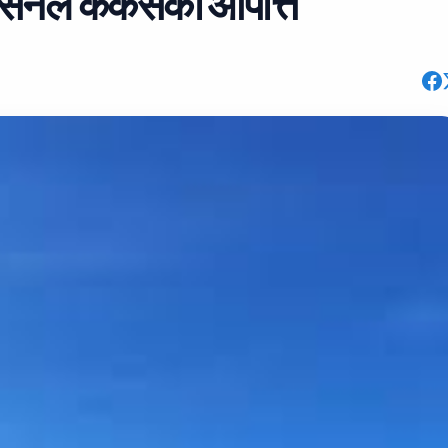
्रेसनल ककसको आपत्ति