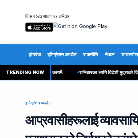
होमपेज
इमिग्रेशन अपडेट
राजनीति
नेपाल
डायस्पोरा
 वितरण : सुर्खेतमा अभाव कायमै
शनिबारका लागि विदेशी मुद्राको विनिम
TRENDING NOW
इमिग्रेशन अपडेट
आप्रवासीहरूलाई व्यावसायि