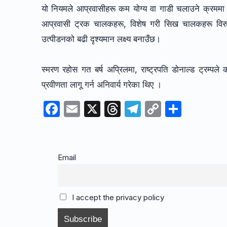
यो नियमले आप्रवासीहरू कम योग्य वा गाडी चलाउने क्रममा 
आप्रवासी ट्रक चालकहरू, विशेष गरी सिख चालकहरू विरुद
उत्पीडनको बढी दृश्यमान लक्ष्य बनाउँछ।
स्मरण रहोस गत बर्ष अप्रिलमा, राष्ट्रपति डोनाल्ड ट्रम्पले 
प्रवीणता लागू गर्न अनिवार्य गरेका थिए ।
F
E
X
T
T
C
S
a
m
hr
el
o
h
c
ail
e
e
p
ar
e
a
gr
y
e
Email
b
d
a
Li
o
s
m
n
I accept the privacy policy
o
k
k