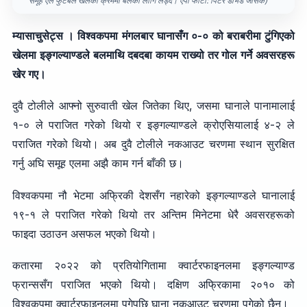
समूह एल फुटबल खेलको क्रममा बलको लागि लड्दै। एपी फोटो: पिटर डेभिड जोसेक)
म्यासाचुसेट्स । विश्वकपमा मंगलबार घानासँग ०-० को बराबरीमा टुंगिएको
खेलमा इङ्गल्याण्डले बलमाथि दबदबा कायम राख्यो तर गोल गर्ने अवसरहरू
खेर गए।
दुवै टोलीले आफ्नो सुरुवाती खेल जितेका थिए, जसमा घानाले पानामालाई
१-० ले पराजित गरेको थियो र इङ्गल्याण्डले क्रोएसियालाई ४-२ ले
पराजित गरेको थियो। अब दुवै टोलीले नकआउट चरणमा स्थान सुरक्षित
गर्नु अघि समूह एलमा अझै काम गर्न बाँकी छ।
विश्वकपमा नौ भेटमा अफ्रिकी देशसँग नहारेको इङ्गल्याण्डले घानालाई
१९-१ ले पराजित गरेको थियो तर अन्तिम मिनेटमा धेरै अवसरहरूको
फाइदा उठाउन असफल भएको थियो।
कतारमा २०२२ को प्रतियोगितामा क्वार्टरफाइनलमा इङ्गल्याण्ड
फ्रान्ससँग पराजित भएको थियो। दक्षिण अफ्रिकामा २०१० को
विश्वकपमा क्वार्टरफाइनलमा पुगेपछि घाना नकआउट चरणमा पुगेको छैन।