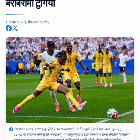
बराबरीमा टुंगियो
९ असार २०८३, मंगलवार १८:४४
(घानाका फतावु इस्साहाकु (७) र इङ्गल्याण्डकी नोनी माडुके (२०) मंगलबार, जुन २३,
२०२६ मा बोस्टन नजिकैको फक्सबरो, म्यासाचुसेट्समा इङ्गल्याण्ड र घाना बीचको विश्वकप