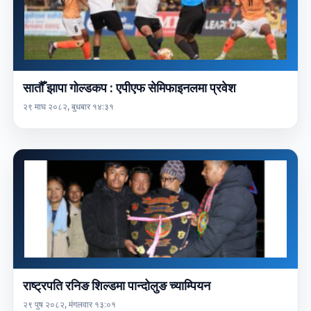
सातौँ झापा गोल्डकप : एपीएफ सेमिफाइनलमा प्रवेश
२९ माघ २०८२, बुधबार १४:३१
राष्ट्रपति रनिङ शिल्डमा पान्दोलुङ च्याम्पियन
२९ पुष २०८२, मंगलवार १३:०१