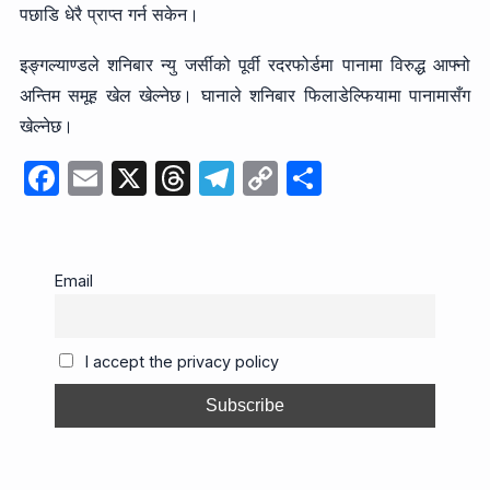
पछाडि धेरै प्राप्त गर्न सकेन।
इङ्गल्याण्डले शनिबार न्यु जर्सीको पूर्वी रदरफोर्डमा पानामा विरुद्ध आफ्नो
अन्तिम समूह खेल खेल्नेछ। घानाले शनिबार फिलाडेल्फियामा पानामासँग
खेल्नेछ।
F
E
X
T
T
C
S
a
m
hr
el
o
h
c
ail
e
e
p
ar
e
a
gr
y
e
Email
b
d
a
Li
o
s
m
n
I accept the privacy policy
o
k
k