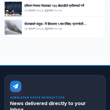
एसियन गेम्समा नेपालबाट १३६ खेलाडीले प्रतिस्पर्धा गर्ने
२२ श्रावण २०८३, शुक्रबार १०:१९
दोलखाको यलुङ– रि हिमालमा ५ शव देखिए: फ्रान्सेली…
२२ श्रावण २०८३, शुक्रबार १०:१७
HIMALAYAN VOICE NEWSLETTER
News delivered directly to your
inbox