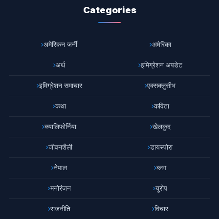
Categories
अमेरिकन जर्नी
अमेरिका
अर्थ
इमिग्रेशन अपडेट
इमिग्रेशन समाचार
एक्सक्लुसीभ
कथा
कविता
क्यालिफोर्निया
खेलकुद
जीवनशैली
डायस्पोरा
नेपाल
ब्लग
मनोरंजन
युरोप
राजनीति
विचार