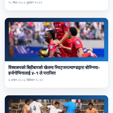
१८ चैत्र २०८२, बुधबार १५:२२
विश्वकपको बिहीबारको खेलमा स्विट्जरल्याण्डद्वारा बोस्निया-
हर्जगोभिनालाई ४-१ ले पराजित
४ असार २०८३, बिहीबार १८:२२