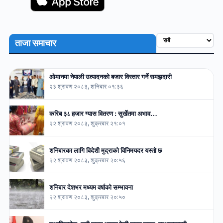
ताजा समाचार
ओमानमा नेपाली उत्पादनको बजार विस्तार गर्ने समझदारी
२३ श्रावण २०८३, शनिबार ०१:३६
करिब ३८ हजार ग्यास वितरण : सुर्खेतमा अभाव…
२२ श्रावण २०८३, शुक्रबार २१:०१
शनिबारका लागि विदेशी मुद्राको विनिमयदर यस्तो छ
२२ श्रावण २०८३, शुक्रबार २०:५६
शनिबार देशभर मध्यम वर्षाको सम्भावना
२२ श्रावण २०८३, शुक्रबार २०:५०