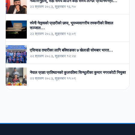
नआत्तिनुहोस्, सही समय आउन केही समय लाग्छ: प्रधानमन्त्री…
२२ श्रावण २०८३, शुक्रबार १६:१०
स्पेनी नेतृत्वको प्रहरीको छापा, भूमध्यसागरीय तस्करीको विशाल
सञ्जाल…
२२ श्रावण २०८३, शुक्रबार १३:०९
एसियाड तयारीका लागि बक्सिङका ७ खेलाडी सोमबार भारत…
२२ श्रावण २०८३, शुक्रबार १२:२४
नेपाल प्रज्ञा प्रतिष्ठानको कुलपतिमा सिन्धुलीका कुमार नगरकोटी नियुक्त
२२ श्रावण २०८३, शुक्रबार ११:०९