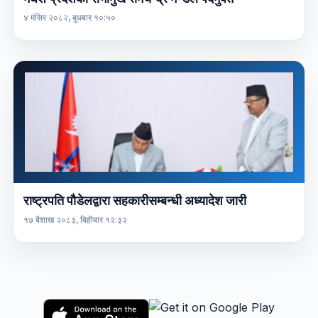
४ मंसिर २०८२, बुधबार १०:५०
राष्ट्रपति पौडेलद्वारा सहकारीसम्बन्धी अध्यादेश जारी
१७ बैशाख २०८३, बिहीबार १२:३२