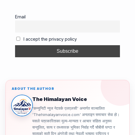
c
ail
e
e
p
ar
e
a
gr
y
e
Email
b
d
a
Li
o
s
m
n
I accept the privacy policy
o
k
k
ABOUT THE AUTHOR
The Himalayan Voice
'कम्युनिटी न्युज नेटवर्क एलएलसी' अन्तर्गत सञ्चालित
'Thehimalayanvoice.com' अनलाइन समाचार सेवा हो।
यसले पत्रकारिताका मूल्य-मान्यता र आचार संहिता अनुरूप
सन्तुलित, सत्य र तथ्यपरक भूमिका निर्वाह गर्दै चौबीसै घण्टा र
साताको सातै दिन अंग्रेजी तथा नेपाली भाषामा राष्ट्रिय र