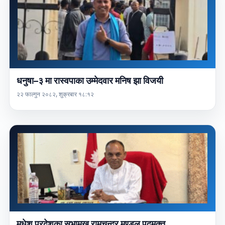
धनुषा–३ मा रास्वपाका उम्मेदवार मनिष झा विजयी
२२ फाल्गुन २०८२, शुक्रबार १८:१२
मधेश प्रदेशका सभामुख रामचन्द्र मण्डल पदमुक्त