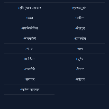
इमिग्रेशन समाचार
एक्सक्लुसीभ
कथा
कविता
क्यालिफोर्निया
खेलकुद
जीवनशैली
डायस्पोरा
नेपाल
ब्लग
मनोरंजन
युरोप
राजनीति
विचार
समाचार
साहित्य
साहित्य समाचार