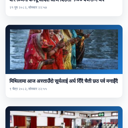
२१ पुष २०८२, सोमबार २२:५७
मिथिलामा आज अस्ताउँदो सूर्यलाई अर्घ दिँदै चैती छठ पर्व मनाइँदै
९ चैत्र २०८२, सोमबार २२:५५