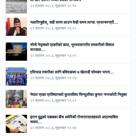
२२ श्रावण २०८३, शुक्रबार २०:५०
नआत्तिनुहोस्, सही समय आउन केही समय लाग्छ: प्रधानमन्त्री…
२२ श्रावण २०८३, शुक्रबार १६:१०
स्पेनी नेतृत्वको प्रहरीको छापा, भूमध्यसागरीय तस्करीको विशाल
सञ्जाल…
२२ श्रावण २०८३, शुक्रबार १३:०९
एसियाड तयारीका लागि बक्सिङका ७ खेलाडी सोमबार भारत…
२२ श्रावण २०८३, शुक्रबार १२:२४
नेपाल प्रज्ञा प्रतिष्ठानको कुलपतिमा सिन्धुलीका कुमार नगरकोटी नियुक्त
२२ श्रावण २०८३, शुक्रबार ११:०९
इरान युद्धको दबाबका बीच अमेरिकी रोजगारदाताहरूले अप्रत्याशित
रूपमा…
२२ श्रावण २०८३, शुक्रबार १०:४७