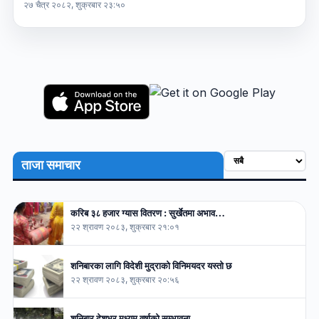
२७ चैत्र २०८२, शुक्रबार २३:५०
ताजा समाचार
करिब ३८ हजार ग्यास वितरण : सुर्खेतमा अभाव…
२२ श्रावण २०८३, शुक्रबार २१:०१
शनिबारका लागि विदेशी मुद्राको विनिमयदर यस्तो छ
२२ श्रावण २०८३, शुक्रबार २०:५६
शनिबार देशभर मध्यम वर्षाको सम्भावना