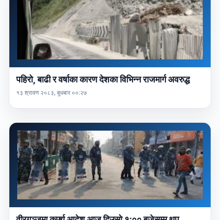
पहिरो, बाढी र वर्षाका कारण देशका विभिन्न राजमार्ग अवरुद्ध
१३ श्रावण २०८३, बुधबार ००:२७
वीरगञ्जमा कर्फ्यू आदेश आज दिउसो १ः०० बजेसम्म थप