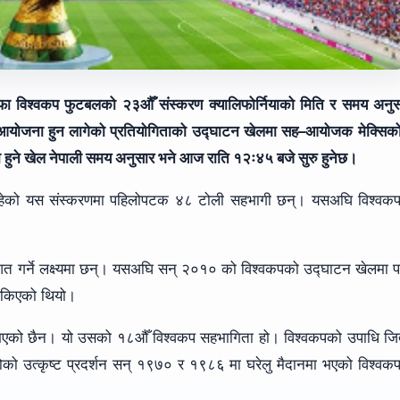
फिफा विश्वकप फुटबलको २३औँ संस्करण क्यालिफोर्नियाको मिति र समय अनु
पमा आयोजना हुन लागेको प्रतियोगिताको उद्घाटन खेलमा सह–आयोजक मेक्सिक
मा हुने खेल नेपाली समय अनुसार भने आज राति १२ः४५ बजे सुरु हुनेछ।
भइरहेको यस संस्करणमा पहिलोपटक ४८ टोली सहभागी छन्। यसअघि विश्वकप
ुरुआत गर्ने लक्ष्यमा छन्। यसअघि सन् २०१० को विश्वकपको उद्घाटन खेलमा 
 सकिएको थियो।
भएको छैन। यो उसको १८औँ विश्वकप सहभागिता हो। विश्वकपको उपाधि जित
ोको उत्कृष्ट प्रदर्शन सन् १९७० र १९८६ मा घरेलु मैदानमा भएको विश्वक