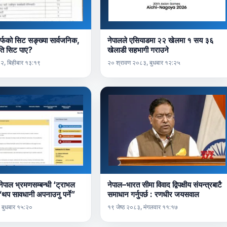
र्फको सिट सङ्ख्या सार्वजनिक,
नेपालले एसियाडमा २२ खेलमा १ सय ३६
ति सिट पाए?
खेलाडी सहभागी गराउने
८२, बिहीबार १३:१९
२० श्रावण २०८३, बुधबार १२:२५
 नेपाल भ्रमणसम्बन्धी ‘ट्राभल
नेपाल–भारत सीमा विवाद द्विपक्षीय संयन्त्रबाटै
थप सावधानी अपनाउनु पर्ने”
समाधान गर्नुपर्छ : रणधीर जयसवाल
 बुधबार १५:२०
१९ जेष्ठ २०८३, मंगलवार ११:१७