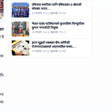
एसियाड तयारीका लागि बक्सिङका ७ खेलाडी
सोमबार भारत…
२२ श्रावण २०८३, शुक्रबार १२:२४
नेपाल प्रज्ञा प्रतिष्ठानको कुलपतिमा सिन्धुलीका
कुमार नगरकोटी नियुक्त
सार
२२ श्रावण २०८३, शुक्रबार ११:०९
ो र
इरान युद्धको दबाबका बीच अमेरिकी
रोजगारदाताहरूले अप्रत्याशित रूपमा…
२२ श्रावण २०८३, शुक्रबार १०:४७
मा
पनि
्न
पमा