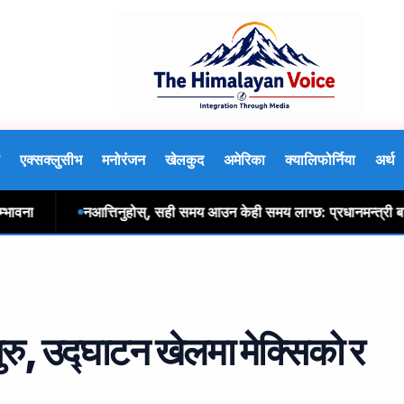
एक्सक्लुसीभ
मनोरंजन
खेलकुद
अमेरिका
क्यालिफोर्निया
अर्थ
ा
नआत्तिनुहोस्, सही समय आउन केही समय लाग्छ: प्रधानमन्त्री बालेन 
रु, उद्घाटन खेलमा मेक्सिको र