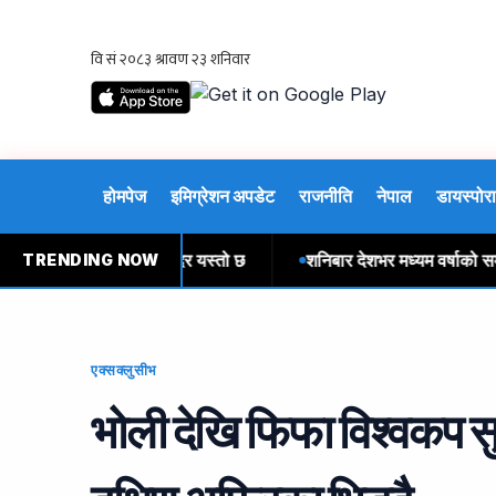
होमपेज
इमिग्रेशन अपडेट
राजनीति
नेपाल
डायस्पोरा
िदेशी मुद्राको विनिमयदर यस्तो छ
शनिबार देशभर मध्यम वर्षाको सम्भावन
TRENDING NOW
एक्सक्लुसीभ
भोली देखि फिफा विश्वकप सु