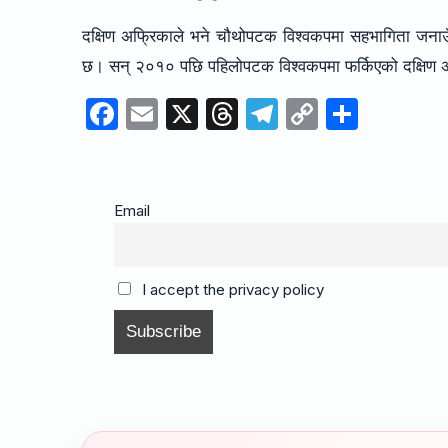
दक्षिण अफ्रिकाले भने चौथोपटक विश्वकपमा सहभागिता जनाउँ
छ। सन् २०१० पछि पहिलोपटक विश्वकपमा फर्किएको दक्षिण अफ
F
E
X
T
T
C
S
a
m
hr
el
o
h
c
ail
e
e
p
ar
e
a
gr
y
e
Email
b
d
a
Li
o
s
m
n
I accept the privacy policy
o
k
k