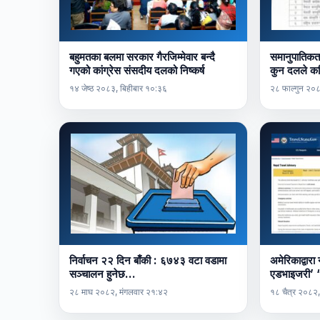
बहुमतका बलमा सरकार गैरजिम्मेवार बन्दै
समानुपातिकत
गएको कांग्रेस संसदीय दलको निष्कर्ष
कुन दलले क
१४ जेष्ठ २०८३, बिहीबार १०:३६
२८ फाल्गुन २०
निर्वाचन २२ दिन बाँकी : ६७४३ वटा वडामा
अमेरिकाद्वारा
सञ्चालन हुनेछ…
एडभाइजरी’ “
२८ माघ २०८२, मंगलवार २१:४२
१८ चैत्र २०८२,