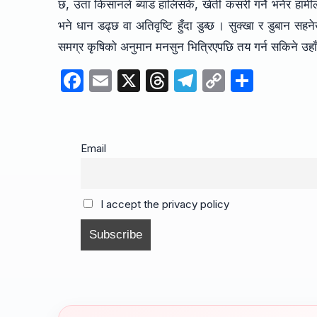
छ, उता किसानले ब्याड हालिसके, खेती कसरी गर्ने भनेर हामीले
भने धान डढ्छ वा अतिवृष्टि हुँदा डुब्छ । सुक्खा र डुबान 
समग्र कृषिको अनुमान मनसुन भित्रिएपछि तय गर्न सकिने उहा
F
E
X
T
T
C
S
a
m
hr
el
o
h
c
ail
e
e
p
ar
e
a
gr
y
e
Email
b
d
a
Li
o
s
m
n
I accept the privacy policy
o
k
k