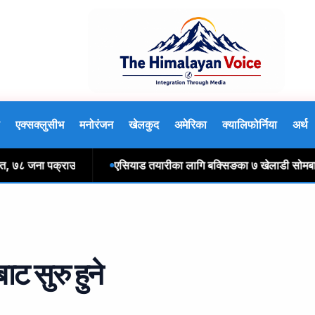
एक्सक्लुसीभ
मनोरंजन
खेलकुद
अमेरिका
क्यालिफोर्निया
अर्थ
७८ जना पक्राउ
एसियाड तयारीका लागि बक्सिङका ७ खेलाडी सोमबार भारत
ट सुरु हुने