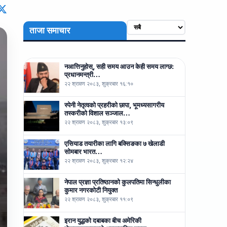
ताजा समाचार
नआत्तिनुहोस्, सही समय आउन केही समय लाग्छ:
प्रधानमन्त्री…
२२ श्रावण २०८३, शुक्रबार १६:१०
स्पेनी नेतृत्वको प्रहरीको छापा, भूमध्यसागरीय
तस्करीको विशाल सञ्जाल…
२२ श्रावण २०८३, शुक्रबार १३:०९
एसियाड तयारीका लागि बक्सिङका ७ खेलाडी
सोमबार भारत…
२२ श्रावण २०८३, शुक्रबार १२:२४
नेपाल प्रज्ञा प्रतिष्ठानको कुलपतिमा सिन्धुलीका
कुमार नगरकोटी नियुक्त
२२ श्रावण २०८३, शुक्रबार ११:०९
इरान युद्धको दबाबका बीच अमेरिकी