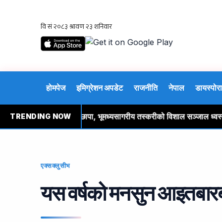
होमपेज
इमिग्रेशन अपडेट
राजनीति
नेपाल
डायस्पोरा
्पेनी नेतृत्वको प्रहरीको छापा, भूमध्यसागरीय तस्करीको विशाल सञ्जाल ध्वस्त, 
TRENDING NOW
एक्सक्लुसीभ
यस वर्षको मनसुन आइतबारबा