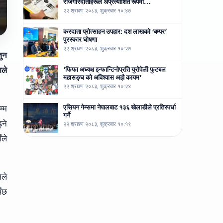
रोजगारदाताहरूले अप्रत्याशित रूपमा…
२२ श्रावण २०८३, शुक्रबार १०:४७
करदाता प्रोत्साहन उपहार: दश लाखको ‘बम्पर’
पुरस्कार घोषणा
२२ श्रावण २०८३, शुक्रबार १०:२७
जुन
‘फिफा अध्यक्ष इन्फान्टिनोप्रति युरोपेली फुटबल
गले
महासङ्घ को अविश्वास अझै कायम’
२२ श्रावण २०८३, शुक्रबार १०:२४
एसियन गेम्समा नेपालबाट १३६ खेलाडीले प्रतिस्पर्धा
म्म
गर्ने
्ने
२२ श्रावण २०८३, शुक्रबार १०:१९
ँले
ले
उँछ