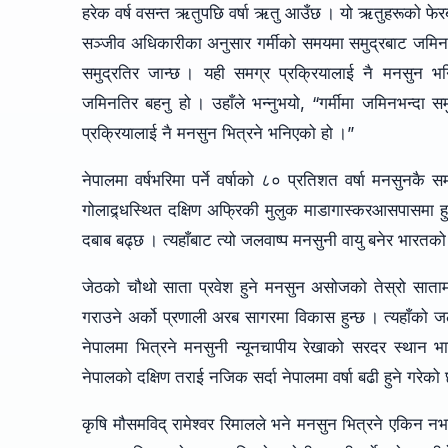
हरेक वर्ष वसन्त ऋतुपछि वर्षा ऋतु आउँछ । यो ऋतुहरूको फे
सञ्जीव अधिकारीका अनुसार गर्मीको समयमा समुद्रबाट जमि
समुद्रतिर जान्छ । यही समग्र प्रक्रियालाई नै मनसुन भ
जमिनतिर बहनु हो । उहाँले भन्नुभयो, “गर्मीमा जमिनभन्दा समु
प्रक्रियालाई नै मनसुन भित्रने भनिएको हो ।”
नेपालमा वर्षभरिमा पर्ने वर्षाको ८० प्रतिशत वर्षा मनसुनकै 
गोलाद्र्धस्थित दक्षिण अफ्रिकी मुलुक माडागास्करआसपासमा हु
दबाब बढ्छ । त्यहाँबाट त्यो जलवाष्प मनसुनी वायु बनेर भारतको केरल
जेठको चौथो साता प्रवेश हुने मनसुन असोजको तेस्रो साताम
गराउने अर्को प्रणाली अरब सागरमा विकास हुन्छ । त्यहाँको जलव
नेपालमा भित्रने मनसुनी न्यूनचापीय रेखाको सरदर स्थान भ
नेपालको दक्षिण तराई नजिक सर्दा नेपालमा वर्षा बढी हुने गरेको
कृषि मौसमविद् रामेश्वर रिमालले भने मनसुन भित्रने एकिन नभ