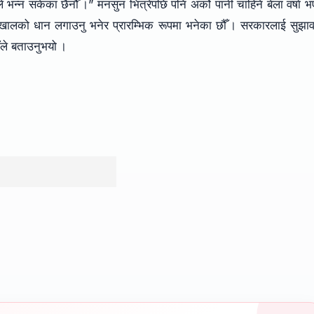
 भन्न सकेका छैनौँ ।” मनसुन भित्रेपछि पनि अर्को पानी चाहिने बेला वर्षा 
सहनेखालको धान लगाउनु भनेर प्रारम्भिक रूपमा भनेका छौँ । सरकारलाई सुझा
ँले बताउनुभयो ।