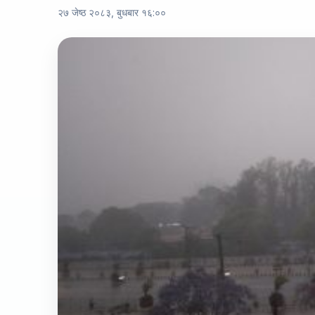
२७ जेष्ठ २०८३, बुधबार १६:००