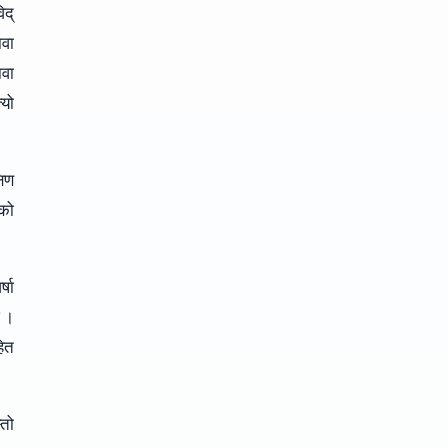
िद्
वा
वा
्यो
षिण
ुको
्षा
छ ।
हित
्तो