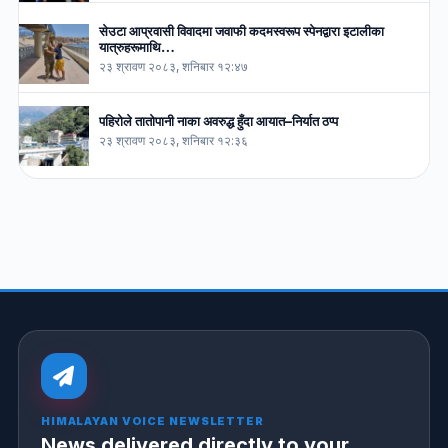
सेउटा आप्रवासी विवादमा जवाफी कदमस्वरूप स्पेनद्वारा इटालीका
यात्रुहरूमाथि…
२३ श्रावण २०८३, शनिबार १२:४७
पहिरोले तातोपानी नाका अवरुद्ध हुँदा आयात–निर्यात ठप्प
२३ श्रावण २०८३, शनिबार १२:३६
HIMALAYAN VOICE NEWSLETTER
News delivered directly to your