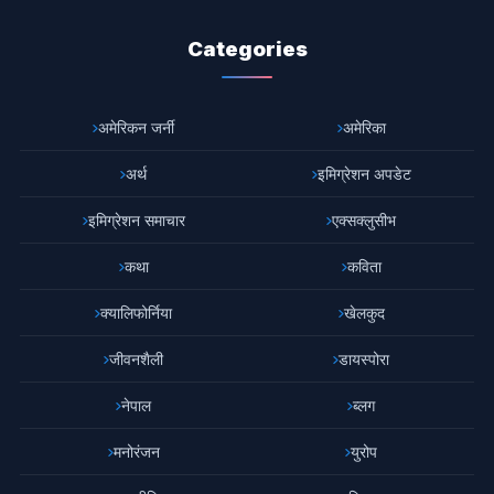
Categories
अमेरिकन जर्नी
अमेरिका
अर्थ
इमिग्रेशन अपडेट
इमिग्रेशन समाचार
एक्सक्लुसीभ
कथा
कविता
क्यालिफोर्निया
खेलकुद
जीवनशैली
डायस्पोरा
नेपाल
ब्लग
मनोरंजन
युरोप