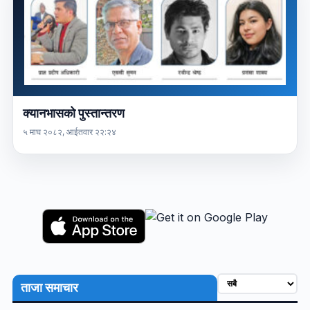
क्यानभासको पुस्तान्तरण
५ माघ २०८२, आईतवार २२:२४
ताजा समाचार