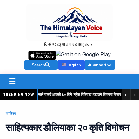
Search
English
Subscribe
☰
‹
›
एच-१बी कामदारहरूले पाउदै आएको ६० दिने ‘ग्रेस पिरियड’ हटाउने विषयमा विचार गरिदै
गायिक
TRENDING NOW
साहित्य
साहित्यकार डौलियाका २० कृति विमोचन