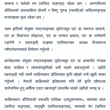
सम्बन्ध र जलेको मन (कविता सङ्ग्रह) रहेका छन् । अनन्तविजय
डौलियाको बालसाहित्य दोस्ती र विष्णु गुरुङ (प्यासी)को कवितासङ्ग्रह
वनपाखाका फूल रहेका छन् ।
उक्त कृतिको संयुक्त राष्ट्रसङ्घका पूर्वराजदूत प्रा डा जयराज आचार्य,
प्रा डा विद्यानाथ कोइराला, प्रा डा भागवत ढकाल, प्रा डा भागेश्वरी
पङ्गेनी र मस्र्याङ्दी वाङ्मय प्रतिष्ठानका अध्यक्ष विजयराज
न्यौपानेलगायतले विमोचन गर्नुभयो ।
कार्यक्रममा संयुक्त राष्ट्रसङ्घका पूर्वराजदूत प्रा डा आचार्यले गण्डक
क्षेत्र साहित्य र लोकसंस्कृतिको धनी भएको बताउनुभयो । उहाँले
मस्र्याङ्दी नदी जस्तै साहित्यकार डौलियाका कृति बहेको भन्दै खुसी व्यक्त
गर्नुभयो । नेपाली साहित्यको इतिहासमा यति धेरै कृति एकैपटक
सार्वजनिक हुनु आफैँमा एउटा महत्त्वपूर्ण उपलब्धि भएको उहाँको भनाइ छ ।
साहित्यकार डौलियाको यसअघि प्रतिक्षा ९लघुउपन्यास०, समयका छाल
(कविता सङ्ग्रह), मातृभूमि (कवितासङ्ग्रह), समयको बेग (कविता