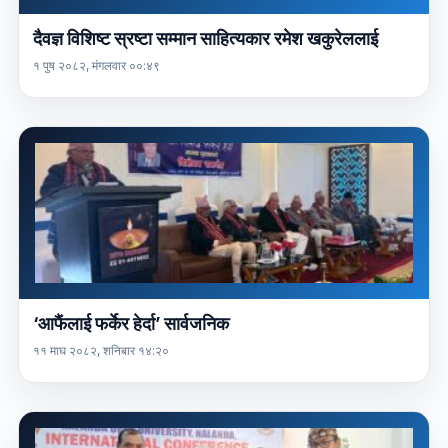
दैवज्ञ विशिष्ट स्रष्टा सम्मान साहित्यकार रमेश खकुरेललाई
१ पुष २०८२, मंगलवार ००:४९
‘आफैंलाई फर्केर हेर्दा’ सार्वजनिक
११ माघ २०८२, शनिबार १४:२०