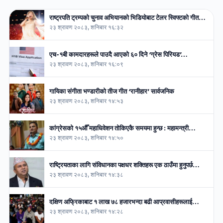
राष्ट्रपति ट्रम्पको चुनाव अभियानको भिडियोबाट टेलर स्विफ्टको गीत…
२३ श्रावण २०८३, शनिबार १६:३२
एच-१बी कामदारहरूले पाउदै आएको ६० दिने ‘ग्रेस पिरियड’…
२३ श्रावण २०८३, शनिबार १६:०९
गायिका संगीता भण्डारीको तीज गीत ‘रानीहार’ सार्वजनिक
२३ श्रावण २०८३, शनिबार १४:५३
कांग्रेसको १५औँ महाधिवेशन तोकिएकै समयमा हुन्छ : महामन्त्री…
२३ श्रावण २०८३, शनिबार १४:५०
राष्ट्रियताका लागि संविधानका पक्षधर शक्तिहरू एक ठाउँमा हुनुपर्छ…
२३ श्रावण २०८३, शनिबार १४:३८
दक्षिण अफ्रिकाबाट १ लाख ७८ हजारभन्दा बढी आप्रवासीहरूलाई…
२३ श्रावण २०८३, शनिबार १४:२८