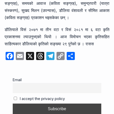
सङ्ग्रह), समयको आवाज (कविता सङ्ग्रह), समुन्द्रपारी (यात्रा
संस्करण), सुखद मिलन (उपन्यास), डौलिया वंशावली र सीमित आकाश
(कविता सङ्ग्रह) प्रकाशन भइसकेका छन् ।
डौलियाले विसं २०७१ मा तीन वटा र विसं २०८१ मा ६ वटा कृति
प्रकाशनमा ल्याउनुभएको थियो । आज विमोचन भएका कृतिसहित
साहित्यकार डौलियाको कृतिको सङ्ख्या २९ पुगेको छ । रासस
F
E
X
T
T
C
S
a
m
hr
el
o
h
c
ail
e
e
p
ar
e
a
gr
y
e
Email
b
d
a
Li
o
s
m
n
I accept the privacy policy
o
k
k