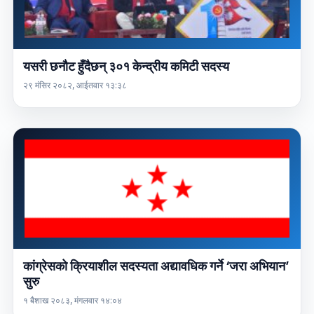
यसरी छनौट हुँदैछन् ३०१ केन्द्रीय कमिटी सदस्य
२९ मंसिर २०८२, आईतवार १३:३८
कांग्रेसको क्रियाशील सदस्यता अद्यावधिक गर्ने ‘जरा अभियान’
सुरु
१ बैशाख २०८३, मंगलवार १४:०४