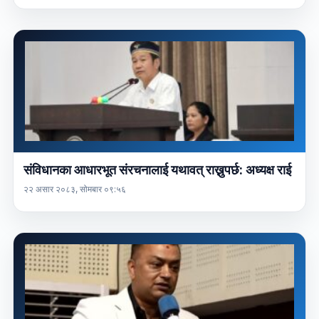
संविधानका आधारभूत संरचनालाई यथावत् राख्नुपर्छ: अध्यक्ष राई
२२ असार २०८३, सोमबार ०९:५६