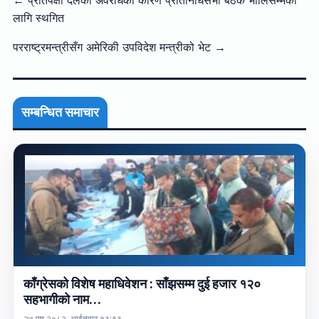
← प्रतिपक्षी दलको अवरोधका कारण प्रतिनिधिसभा बैठक भोलिसम्मका
लागि स्थगित
परराष्ट्रमन्त्रीसँग अमेरिकी उपविदेश मन्त्रीको भेट →
सम्बन्धित समाचार
काँग्रेसको विशेष महाधिवेशन : साँझसम्म दुई हजार १२०
सहभागीको नाम…
२७ पुष २०८२, आईतवार १३:१३