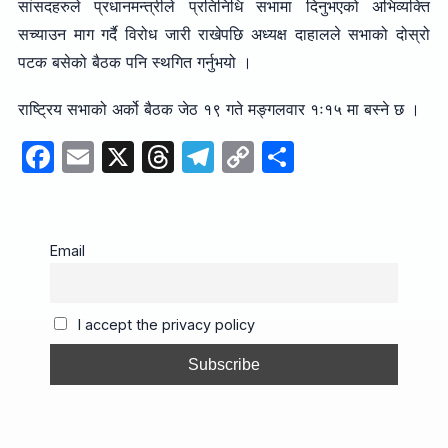
सांसदहरुले प्रधानमन्त्रीले प्रतिनिधि सभामा दिनुभएको अभिव्यक्ति
सच्याउन माग गर्दै विरोध जारी राखेपछि अध्यक्ष दाहालले सभाको दोस्रो
पटक बसेको बैठक पनि स्थगित गर्नुभयो ।
राष्ट्रिय सभाको अर्को बैठक जेठ १९ गते मङ्गलवार १ः१५ मा बस्ने छ ।
F
E
X
T
T
C
S
a
m
hr
el
o
h
c
ail
e
e
p
ar
e
a
gr
y
e
Email
b
d
a
Li
o
s
m
n
I accept the privacy policy
o
k
k