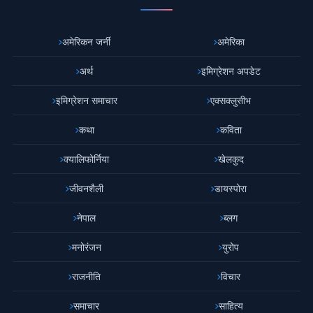
अमेरिकन जर्नी
अमेरिका
अर्थ
इमिग्रेशन अपडेट
इमिग्रेशन समाचार
एक्सक्लुसीभ
कथा
कविता
क्यालिफोर्निया
खेलकुद
जीवनशैली
डायस्पोरा
नेपाल
ब्लग
मनोरंजन
युरोप
राजनीति
विचार
समाचार
साहित्य