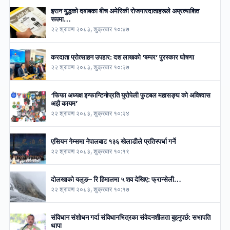
इरान युद्धको दबाबका बीच अमेरिकी रोजगारदाताहरूले अप्रत्याशित
रूपमा…
२२ श्रावण २०८३, शुक्रबार १०:४७
करदाता प्रोत्साहन उपहार: दश लाखको ‘बम्पर’ पुरस्कार घोषणा
२२ श्रावण २०८३, शुक्रबार १०:२७
‘फिफा अध्यक्ष इन्फान्टिनोप्रति युरोपेली फुटबल महासङ्घ को अविश्वास
अझै कायम’
२२ श्रावण २०८३, शुक्रबार १०:२४
एसियन गेम्समा नेपालबाट १३६ खेलाडीले प्रतिस्पर्धा गर्ने
२२ श्रावण २०८३, शुक्रबार १०:१९
दोलखाको यलुङ– रि हिमालमा ५ शव देखिए: फ्रान्सेली…
२२ श्रावण २०८३, शुक्रबार १०:१७
संविधान संशोधन गर्दा संविधानभित्रका संवेदनशीलता बुझ्नुपर्छ: सभापति
थापा