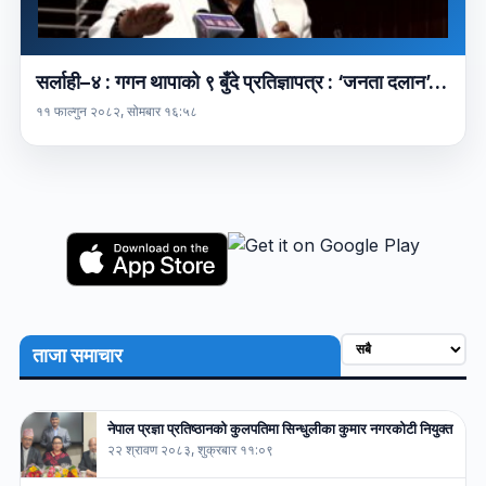
सर्लाही–४ : गगन थापाको ९ बुँदे प्रतिज्ञापत्र : ‘जनता दलान’…
११ फाल्गुन २०८२, सोमबार १६:५८
ताजा समाचार
नेपाल प्रज्ञा प्रतिष्ठानको कुलपतिमा सिन्धुलीका कुमार नगरकोटी नियुक्त
२२ श्रावण २०८३, शुक्रबार ११:०९