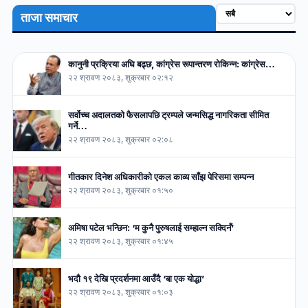
ताजा समाचार
कानुनी प्रक्रिया अघि बढ्छ, कांग्रेस रूपान्तरण रोकिन्न: कांग्रेस…
२२ श्रावण २०८३, शुक्रबार ०२:१२
सर्वोच्च अदालतको फैसलापछि ट्रम्पले जन्मसिद्ध नागरिकता सीमित
गर्ने…
२२ श्रावण २०८३, शुक्रबार ०२:०८
गीतकार दिनेश अधिकारीको एकल काव्य साँझ पेरिसमा सम्पन्न
२२ श्रावण २०८३, शुक्रबार ०१:५०
अमिषा पटेल भन्छिन: ‘म कुनै पुरुषलाई सम्हाल्न सक्दिनँ’
२२ श्रावण २०८३, शुक्रबार ०१:४५
भदौ १९ देखि प्रदर्शनमा आउँदै ‘बा एक योद्धा’
२२ श्रावण २०८३, शुक्रबार ०१:०३