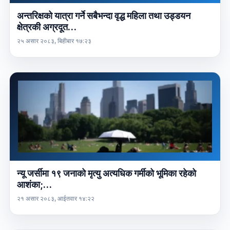
अन्तरिक्षको यात्रा गर्ने सबैभन्दा वृद्ध महिला तथा उड्डयन
क्षेत्रकी अग्रदूत…
२५ असार २०८३, बिहीबार १७:२३
न्यू जर्सीमा १९ जनाको मृत्यु अत्यधिक गर्मीको भूमिका रहेको
आशंका;…
२१ असार २०८३, आईतवार १४:२२