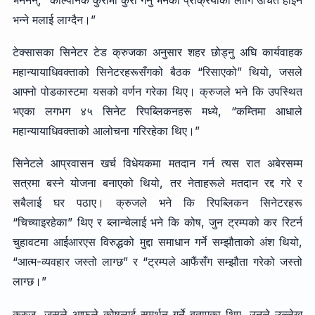
भन्ने मलाई लाग्दैन।”
टेक्सासका सिनेटर टेड क्रुजका अनुसार शहर छोड्नु अघि कार्यवाहक
महान्यायाधिवक्ताको सिनेटरहरूसँगको बैठक “रिसाएको” थियो, जसले
आफ्नो पोडकास्टमा यसको वर्णन गरेका थिए। क्रुजले भने कि उपस्थित
भएका लगभग ४५ सिनेट रिपब्लिकनहरू मध्ये, “कम्तिमा आधाले
महान्यायाधिवक्ताको आलोचना गरिरहेका थिए।”
सिनेटले आप्रवासन खर्च विधेयकमा मतदान गर्न त्यस रात अबेरसम्म
सत्रमा बस्ने योजना बनाएको थियो, तर नेताहरूले मतदान रद्द गरे र
सबैलाई घर पठाए। क्रुजले भने कि रिपब्लिकन सिनेटरहरू
“चिच्याइरहेका” थिए र ब्लान्चेलाई भने कि कोष, जुन ट्रम्पको कर रिटर्न
चुहावटमा आईआरएस विरुद्धको मुद्दा समाधान गर्ने सम्झौताको अंश थियो,
“आत्म-व्यवहार जस्तो लाग्छ” र “ट्रम्पले आफैंसँग सम्झौता गरेको जस्तो
लाग्छ।”
क्रुज, जसले आफूले कोषलाई समर्थन गर्ने बताएका थिए, उनले उल्लेख