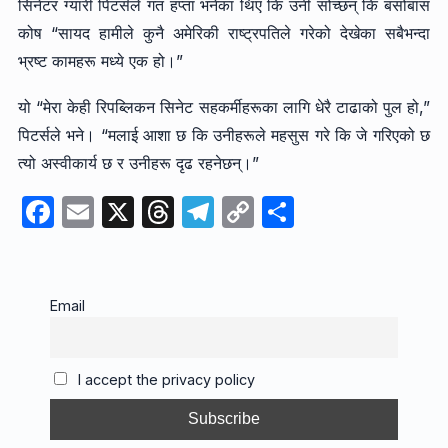
सिनेटर ग्यारी पिटर्सले गत हप्ता भनेका थिए कि उनी सोच्छन् कि बसोबास
कोष “सायद हामीले कुनै अमेरिकी राष्ट्रपतिले गरेको देखेका सबैभन्दा
भ्रष्ट कामहरू मध्ये एक हो।”
यो “मेरा केही रिपब्लिकन सिनेट सहकर्मीहरूका लागि धेरै टाढाको पुल हो,”
पिटर्सले भने। “मलाई आशा छ कि उनीहरूले महसुस गरे कि जे गरिएको छ
त्यो अस्वीकार्य छ र उनीहरू दृढ रहनेछन्।”
F
E
X
T
T
C
S
a
m
hr
el
o
h
c
ail
e
e
p
ar
e
a
gr
y
e
Email
b
d
a
Li
o
s
m
n
I accept the privacy policy
o
k
k