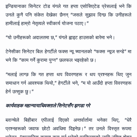
इन्डियानाका सिनेटर टोड यंगले गत हप्ता एसोसिएटेड प्रेसलाई भने कि
उनले कुनै पनि संकेत देखेका छैनन् “जसले सुझाव दिन्छ कि उनीहरूले
हामीलाई हाम्रो नेतृत्वले स्वीकार्य योजना पठाए।”
“यो उनीहरूको अदालतमा छ,” यंगले ह्वाइट हाउसको बारेमा भने।
टेनेसीका सिनेटर बिल हेगर्टीले फक्स न्यू च्यानलको “फक्स न्यूज सन्डे” मा
भने कि “काम गर्ने कुरामा पुग्न” छलफल भइरहेको छ।
“मलाई लाग्छ कि गत हप्ता थप विवरणहरू र थप प्रश्नहरू थिए जुन
समाधान गर्न आवश्यक थियो,” हेगर्टीले भने, “म यो आउँदो हप्ता विवरणहरू
हेर्न उत्सुक छु।”
कार्यवाहक महान्यायाधिवक्ताले सिनेटसँग झगडा गरे
ब्लान्चेले बिहीबार एपीलाई दिएको अन्तर्वार्तामा भनेका थिए, “धेरै
प्रश्नहरूको जवाफ छोटो अवधिमा दिइनेछ।” तर उनले विस्तृत रूपमा
भनेनन्, “काल्पनिक कुरामा कुरा गर्नु भनेको प्रक्रियाको लागि उचित होइन