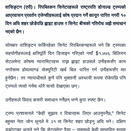
वासिङ्टन (एपी)। रिपब्लिकन सिनेटरहरूले राष्ट्रपति डोनाल्ड ट्रम्पको
आप्रवासन प्रवर्तन एजेन्सीहरूलाई कोष प्रदान गर्ने कानून पारित नगरी १०
दिन अघि शहर छोडेपछि ह्वाइट हाउस र सिनेट बीचको गतिरोध अझै समाधान
भएको छैन।
सोमबार वाशिङ्टन फर्किरहेका सिनेट रिपब्लिकनहरूले भने कि ट्रम्पका
सहयोगीहरूलाई क्षतिपूर्ति दिन डिजाइन गरिएको नयाँ $१.७७६ बिलियन
सेटलमेन्ट कोषमा प्यारामिटरहरू राख्न ह्वाइट हाउसले उनीहरूसँग काम
नगरेसम्म होमल्याण्ड सेक्युरिटी खर्च बिल पारित गर्न उनीहरूसँग मत
हुनेछैन। तर न्यायाधीशले कुनै पनि भुक्तानी अस्थायी रूपमा रोकेपछि पनि
ट्रम्पले त्यसो गर्नमा थोरै चासो देखाएका छन्।
उनीहरूले विवाद कसरी समाधान गर्नेछन् भन्ने कुरा स्पष्ट छैन।
ट्रम्प प्रशासनले “केही सुझाव र विचारहरू लिएर आउनुपर्नेछ,” सिनेट
बहुमत नेता जोन थुनले मे २१ मा सिनेट शहर छोड्नु अघि भने। दक्षिण
डकोटाका थुनले भने कि सेटलमेन्ट पैसा – जसमध्ये केही सम्भावित रूपमा