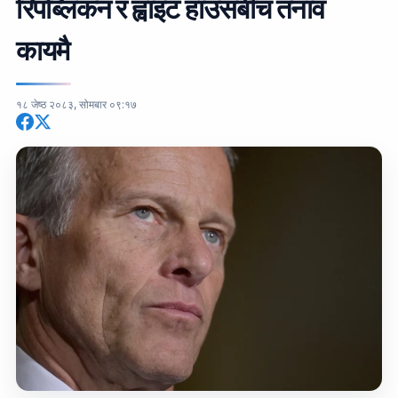
रिपब्लिकन र ह्वाइट हाउसबीच तनाव
कायमै
१८ जेष्ठ २०८३, सोमबार ०९:१७