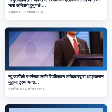
भाषा अनिवार्य हुनु पर्छ:…
२ श्रावण २०८३, शनिबार १३:२६
न्यु जर्सीको गभर्नरका लागि रिपब्लिकन उम्मेदवारद्वारा आप्रवासन
मुद्धामा ट्रम्प भन्दा…
२ कार्तिक २०८२, शनिबार ११:१२