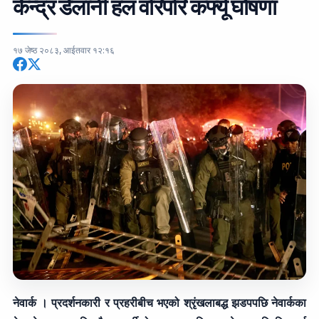
केन्द्र डेलानी हल वरिपरि कर्फ्यू घोषणा
१७ जेष्ठ २०८३, आईतवार १२:१६
नेवार्क । प्रदर्शनकारी र प्रहरीबीच भएको श्रृंखलाबद्ध झडपपछि नेवार्कका