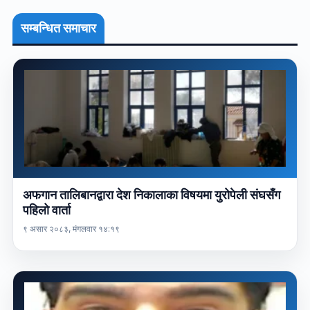
सम्बन्धित समाचार
अफगान तालिबानद्वारा देश निकालाका विषयमा युरोपेली संघसँग
पहिलो वार्ता
९ असार २०८३, मंगलवार १४:१९