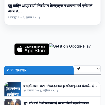
इयु बाहिर आप्रवासी निर्वासन केन्द्रहरू स्थापना गर्न ग्रीसले
अन्य ४…
६ फाल्गुन २०८२, बुधबार १४:०३
ताजा समाचार
अस्ट्रेलियाद्वारा शरण मागेका इरानका दुई महिला फुटबल खेलाडीलाई…
२१ श्रावण २०८३, बिहीबार १५:०९
‘पुनः परीक्षणले वैधानिक तथ्यलाई थप फराकिलो ढङ्गले उजागर…