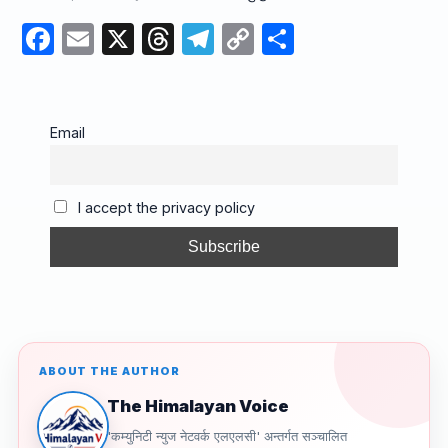
F
E
X
T
T
C
S
a
m
hr
el
o
h
c
ail
e
e
p
ar
e
a
gr
y
e
Email
b
d
a
Li
o
s
m
n
I accept the privacy policy
o
k
k
ABOUT THE AUTHOR
The Himalayan Voice
'कम्युनिटी न्युज नेटवर्क एलएलसी' अन्तर्गत सञ्चालित