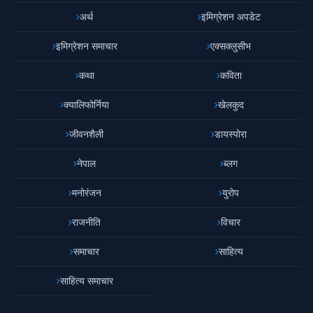
अर्थ
इमिग्रेशन अपडेट
इमिग्रेशन समाचार
एक्सक्लुसीभ
कथा
कविता
क्यालिफोर्निया
खेलकुद
जीवनशैली
डायस्पोरा
नेपाल
ब्लग
मनोरंजन
युरोप
राजनीति
विचार
समाचार
साहित्य
साहित्य समाचार