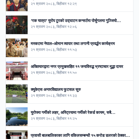
२१ श्रावण २०८३, बिहीबार १२:२९
‘रक यात्रा’ युरोप टुरको उद्घाटन कन्सर्टमा पोर्चुगलमा गुञ्जियो…
२१ श्रावण २०८३, बिहीबार १२:०६
मस्कटमा नेपाल–ओमान व्यापार तथा लगानी प्रवर्द्धन कार्यक्रम
२१ श्रावण २०८३, बिहीबार ११:५३
अख्तियारद्वारा नगर प्रमुखसहित ११ जनाविरुद्ध भ्रष्टाचार मुद्धा दायर
२१ श्रावण २०८३, बिहीबार ११:५०
क्युकेएस अन्तरविद्यालय फुटसल सुरु
२१ श्रावण २०८३, बिहीबार ११:३३
युरोपमा गर्मीको लहर, अस्ट्रियामा गर्मीको रेकर्ड कायम, सबै…
२१ श्रावण २०८३, बिहीबार ११:२५
प्रवासी बालबालिकाका लागि वकिलसम्बन्धी १५ करोड डलरको ठेक्का…