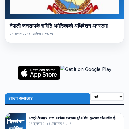
नेपाली जनसम्पर्क समिति अमेरिकाको अधिवेशन अगस्टमा
२१ असार २०८३, आईतवार २१:२५
ताजा समाचार
अस्ट्रेलियाद्वारा शरण मागेका इरानका दुई महिला फुटबल खेलाडीलाई…
२१ श्रावण २०८३, बिहीबार १५:०९