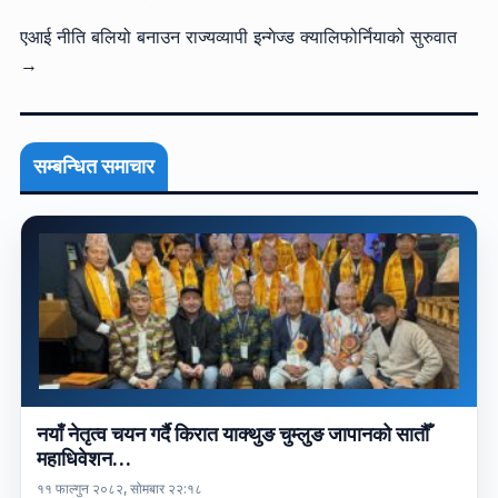
एआई नीति बलियो बनाउन राज्यव्यापी इन्गेज्ड क्यालिफोर्नियाको सुरुवात
→
सम्बन्धित समाचार
नयाँ नेतृत्व चयन गर्दै किरात याक्थुङ चुम्लुङ जापानको सातौँ
महाधिवेशन…
११ फाल्गुन २०८२, सोमबार २२:१८