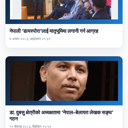
नेपाली ‘डायस्पोरा’लाई मातृभूमिमा लगानी गर्न आग्रह
७ असार २०८३, आईतवार ०१:३१
डा. दुबसु क्षेत्रीको अध्यक्षतामा ‘नेपाल–बेलायत लेखक सङ्घ’
गठन
१० बैशाख २०८३, बिहीबार १२:५२