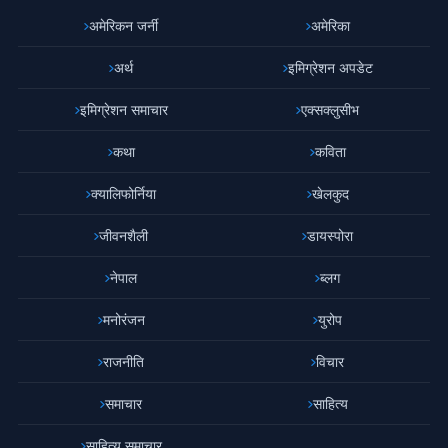
अमेरिकन जर्नी
अमेरिका
अर्थ
इमिग्रेशन अपडेट
इमिग्रेशन समाचार
एक्सक्लुसीभ
कथा
कविता
क्यालिफोर्निया
खेलकुद
जीवनशैली
डायस्पोरा
नेपाल
ब्लग
मनोरंजन
युरोप
राजनीति
विचार
समाचार
साहित्य
साहित्य समाचार