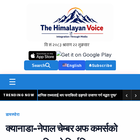
Search
English
Subscribe
☰
‹
›
न
‘पुनः परीक्षणले वैधानिक तथ्यलाई थप फराकिलो ढङ्गले उजागर गर्न मद्धत पुग्छ’
‘रक यात्रा’ य
TRENDING NOW
डायस्पोरा
क्यानाडा-नेपाल चेम्बर अफ कमर्सको