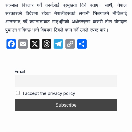
सञ्जाल विस्तार गर्ने कार्यलाई प्रमुखता दिने बताए। साथै, नेपाल
सरकारको विदेशमा रहेका नेपालीहरूको लगानी भित्र्याउने नीतिलाई
आत्मसात् गर्दै क्यानाडाबाट मातृभूमिको अर्थतन्त्रमा कसरी ठोस योगदान
पुर्‍याउन सकिन्छ भन्ने विषयमा टिमले काम गर्ने उनले स्पष्ट पारे।
F
E
X
T
T
C
S
a
m
hr
el
o
h
c
ail
e
e
p
ar
e
a
gr
y
e
Email
b
d
a
Li
o
s
m
n
I accept the privacy policy
o
k
k