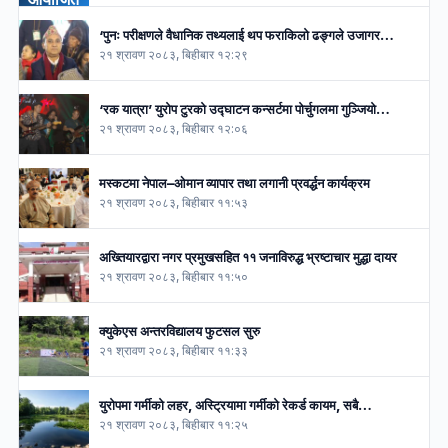
‘पुनः परीक्षणले वैधानिक तथ्यलाई थप फराकिलो ढङ्गले उजागर…
२१ श्रावण २०८३, बिहीबार १२:२९
‘रक यात्रा’ युरोप टुरको उद्घाटन कन्सर्टमा पोर्चुगलमा गुञ्जियो…
२१ श्रावण २०८३, बिहीबार १२:०६
मस्कटमा नेपाल–ओमान व्यापार तथा लगानी प्रवर्द्धन कार्यक्रम
२१ श्रावण २०८३, बिहीबार ११:५३
अख्तियारद्वारा नगर प्रमुखसहित ११ जनाविरुद्ध भ्रष्टाचार मुद्धा दायर
२१ श्रावण २०८३, बिहीबार ११:५०
क्युकेएस अन्तरविद्यालय फुटसल सुरु
२१ श्रावण २०८३, बिहीबार ११:३३
युरोपमा गर्मीको लहर, अस्ट्रियामा गर्मीको रेकर्ड कायम, सबै…
२१ श्रावण २०८३, बिहीबार ११:२५