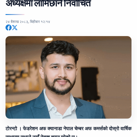
अध्यक्षमा लामिछाने निर्वाचित
२४ बैशाख २०८३, बिहीबार १२:१४
टोरन्टो । फेडरेशन अफ क्यानाडा नेपाल चेम्बर अफ कमर्सको दोस्रो वार्षिक
साधारण सभाले नयाँ नेतृत्व चयन गरेको छ।