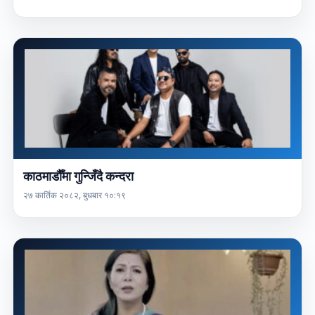
काठमाडौँमा गुन्जिँदै कन्दरा
२७ कार्तिक २०८२, बुधबार १०:१९