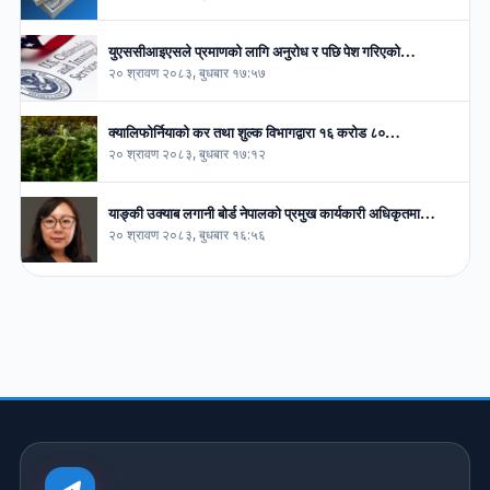
युएससीआइएसले प्रमाणको लागि अनुरोध र पछि पेश गरिएको…
२० श्रावण २०८३, बुधबार १७:५७
क्यालिफोर्नियाको कर तथा शुल्क विभागद्वारा १६ करोड ८०…
२० श्रावण २०८३, बुधबार १७:१२
याङ्की उक्याब लगानी बोर्ड नेपालको प्रमुख कार्यकारी अधिकृतमा…
२० श्रावण २०८३, बुधबार १६:५६