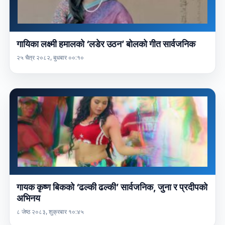
गायिका लक्ष्मी हमालको ‘लडेर उठन’ बोलको गीत सार्वजनिक
२५ चैत्र २०८२, बुधबार ००:१०
गायक कृष्ण बिकको ‘ढल्की ढल्की’ सार्वजनिक, जुना र प्रदीपको
अभिनय
८ जेष्ठ २०८३, शुक्रबार १०:४५