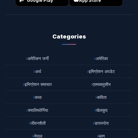
Google Play
App Store
Categories
अमेरिकन जर्नी
अमेरिका
अर्थ
इमिग्रेशन अपडेट
इमिग्रेशन समाचार
एक्सक्लुसीभ
कथा
कविता
क्यालिफोर्निया
खेलकुद
जीवनशैली
डायस्पोरा
नेपाल
ब्लग