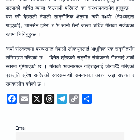
पाल्पाको चर्चित ब्यान्ड ‘देउराली परिवार’ का संस्थापकसमेत हुनुहुन्छ ।
यसै गरी देउराली नेपाली साङ्गीतिक क्षेत्रमा ‘चरी म¥यो’ (नेपथ्यद्वारा
गाइएको), ‘तानसेन झरेर’ र ‘म सानो छैन’ जस्ता चर्चित गीतका सर्जकका
रूपमा चिनिनुहुन्छ ।
‘नयाँ संस्करणमा परम्परागत नेपाली लोकधुनलाई आधुनिक रक सङ्गीतसँग
सम्मिश्रण गरिएको छ । दिनेश श्रेष्ठको सङ्गीत संयोजनले गीतलाई अर्को
स्तरमा पु¥याएको छ । गीतको भावनात्मक गहिराइलाई जोगाउँदै गरिएको
प्रस्तुति सुरेश सन्देशको स्वरसम्बन्धी समन्वयका कारण अझ सशक्त र
समकालीन बनेको छ ।
F
E
X
T
T
C
S
a
m
hr
el
o
h
c
ail
e
e
p
ar
e
a
gr
y
e
Email
b
d
a
Li