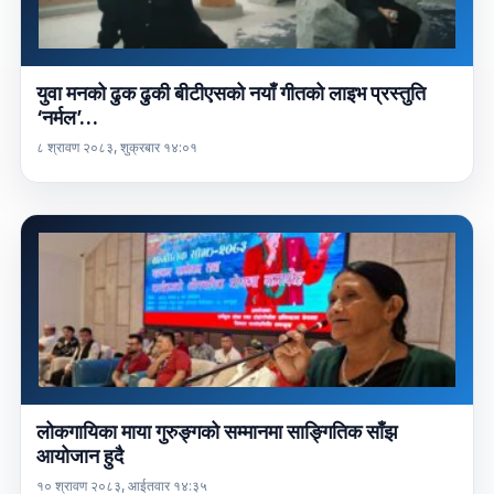
युवा मनको ढुक ढुकी बीटीएसको नयाँ गीतको लाइभ प्रस्तुति
‘नर्मल’…
८ श्रावण २०८३, शुक्रबार १४:०१
लोकगायिका माया गुरुङ्गको सम्मानमा साङ्गितिक साँझ
आयोजान हुदै
१० श्रावण २०८३, आईतवार १४:३५