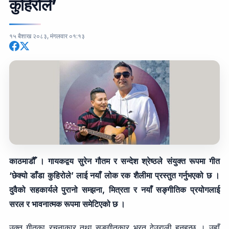
कुहिरोले’
१५ बैशाख २०८३, मंगलवार ०१:१३
काठमाडौँ । गायकद्वय सुरेन गौतम र सन्देश श्रेष्ठले संयुक्त रूपमा गीत
‘छेक्यो डाँडा कुहिरोले’ लाई नयाँ लोक रक शैलीमा प्रस्तुत गर्नुभएको छ ।
दुवैको सहकार्यले पुरानो सम्झना, मित्रता र नयाँ सङ्गीतिक प्रयोगलाई
सरल र भावनात्मक रूपमा समेटिएको छ ।
उक्त गीतका रचनाकार तथा सङ्गीतकार भरत देउराली हुनुहुन्छ । उहाँ