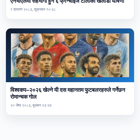
एनभीएलमा सहभागी हुने ६ फ्रेन्चाइज टोलीका खेलाडी घोषणा
१ श्रावण २०८३, शुक्रबार १०:३८
विश्वकप–२०२६ खेल्ने यी दस महानतम फुटबलरहरुले गर्नेछन
रोमान्चक गोल
२० जेष्ठ २०८३, बुधबार २३:२७