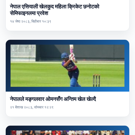
नेपाल एसियाली खेलकुद महिला क्रिकेट छनोटको
सेमिफाइनलमा प्रवेश
१४ जेष्ठ २०८३, बिहीबार १०:३९
नेपालले मङ्गलवार ओमनसँग अन्तिम खेल खेल्दै
२१ बैशाख २०८३, सोमबार १२:२९