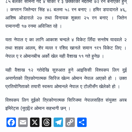
८५ बलको सामना गर्दै ४ चौका र ३ छक्काको मद्दतमा ७२ रन बनाएका हुन्
। कप्तान जितेन्दर सिंह ४८ बलमा ५८ रन बनाए । हषिर डपादारले ४६,
आशिष ओडाराले २७ तथा विनायक शुक्ला २५ रन बनाए । जितेन
रामानन्दी १७ रनमा अविजित रहे ।
यता नेपाल ए का लागि आकाश चन्दले ४ विकेट लिँदा सन्तोष यादवले २
तथा शाहव आलम, शेर मल्ल र रशिद खानले समान १र१ विकेट लिए ।
नेपाल ए र ओमानबीच अर्को खेल यही वैशाख ११ गते हुनेछ ।
यही वैशाख १२ गतेदेखि सुरुआत हुने आइसिसी विश्वकप लिग दुई
अन्तर्गतको त्रिकोणात्मक सिरिज खेल्न ओमान नेपाल आएको हो । उक्त
प्रतियोगिताको तयारी स्वरूप ओमानले नेपाल ए टोलीसँग खेलेको हो ।
विश्वकप लिग दुईको त्रिकोणात्मक सिरिजमा नेपालसहित संयुक्त अरब
इमिरेट्स (युएई)र ओमान सहभागी छन् ।
F
E
X
T
T
C
S
a
m
hr
el
o
h