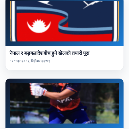
नेपाल र बङ्गलादेशबीच हुने खेलको तयारी पूरा
१९ भाद्र २०८२, बिहीबार २२:४३