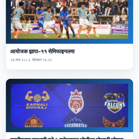
आयोजक झापा–११ सेमिफाइनलमा
२७ माघ २०८२, सोमबार १६:२९