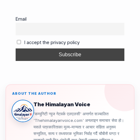
c
ail
e
e
p
ar
e
a
gr
y
e
Email
b
d
a
Li
o
s
m
n
I accept the privacy policy
o
k
k
ABOUT THE AUTHOR
The Himalayan Voice
'कम्युनिटी न्युज नेटवर्क एलएलसी' अन्तर्गत सञ्चालित
'Thehimalayanvoice.com' अनलाइन समाचार सेवा हो।
यसले पत्रकारिताका मूल्य-मान्यता र आचार संहिता अनुरूप
सन्तुलित, सत्य र तथ्यपरक भूमिका निर्वाह गर्दै चौबीसै घण्टा र