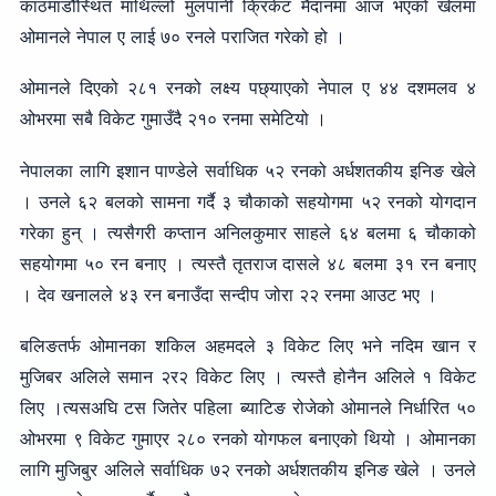
काठमाडौँस्थित माथिल्लो मुलपानी क्रिकेट मैदानमा आज भएको खेलमा
ओमानले नेपाल ए लाई ७० रनले पराजित गरेको हो ।
ओमानले दिएको २८१ रनको लक्ष्य पछ्याएको नेपाल ए ४४ दशमलव ४
ओभरमा सबै विकेट गुमाउँदै २१० रनमा समेटियो ।
नेपालका लागि इशान पाण्डेले सर्वाधिक ५२ रनको अर्धशतकीय इनिङ खेले
। उनले ६२ बलको सामना गर्दै ३ चौकाको सहयोगमा ५२ रनको योगदान
गरेका हुन् । त्यसैगरी कप्तान अनिलकुमार साहले ६४ बलमा ६ चौकाको
सहयोगमा ५० रन बनाए । त्यस्तै तृतराज दासले ४८ बलमा ३१ रन बनाए
। देव खनालले ४३ रन बनाउँदा सन्दीप जोरा २२ रनमा आउट भए ।
बलिङतर्फ ओमानका शकिल अहमदले ३ विकेट लिए भने नदिम खान र
मुजिबर अलिले समान २र२ विकेट लिए । त्यस्तै होनैन अलिले १ विकेट
लिए ।त्यसअघि टस जितेर पहिला ब्याटिङ रोजेको ओमानले निर्धारित ५०
ओभरमा ९ विकेट गुमाएर २८० रनको योगफल बनाएको थियो । ओमानका
लागि मुजिबुर अलिले सर्वाधिक ७२ रनको अर्धशतकीय इनिङ खेले । उनले