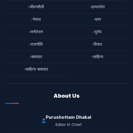
जीवनशैली
डायस्पोरा
नेपाल
ब्लग
मनोरंजन
युरोप
राजनीति
विचार
समाचार
साहित्य
साहित्य समाचार
About Us
Purushottam Dhakal
Editor In Chief