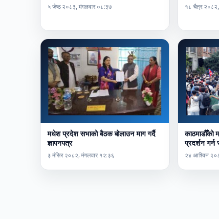
५ जेष्ठ २०८३, मंगलवार ०८:३७
१८ चैत्र २०८२,
मधेश प्रदेश सभाको बैठक बोलाउन माग गर्दै
काठमाडौँको 
ज्ञापनपत्र
प्रदर्शन गर्न
३ मंसिर २०८२, मंगलवार १२:३६
२४ आश्विन २०८