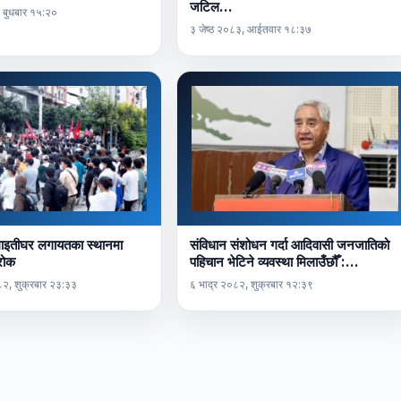
जटिल…
 बुधबार १५:२०
३ जेष्ठ २०८३, आईतवार १८:३७
माइतीघर लगायतका स्थानमा
संविधान संशोधन गर्दा आदिवासी जनजातिको
 रोक
पहिचान भेटिने व्यवस्था मिलाउँछौँ :…
२, शुक्रबार २३:३३
६ भाद्र २०८२, शुक्रबार १२:३९