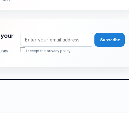
 your
unity
I accept the privacy policy