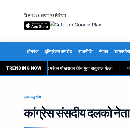
होमपेज
इमिग्रेशन अपडेट
राजनीति
नेपाल
डायस्पोरा
ालमा तीन दिनदेखि अलपत्र परेका पोखराका तीन युवा सकुशल फेला
हिमाली
TRENDING NOW
एक्सक्लुसीभ
कांग्रेस संसदीय दलको नेता 