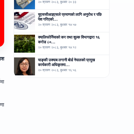
२० श्रावण २०८३, बुधबार २०:३३
युएससीआइएसले प्रमाणको लागि अनुरोध र पछि
पेश गरिएको…
२० श्रावण २०८३, बुधबार १७:५७
क्यालिफोर्नियाको कर तथा शुल्क विभागद्वारा १६
करोड ८०…
२० श्रावण २०८३, बुधबार १७:१२
काश
याङ्की उक्याब लगानी बोर्ड नेपालको प्रमुख
कार्यकारी अधिकृतमा…
२० श्रावण २०८३, बुधबार १६:५६
भमा
षणा