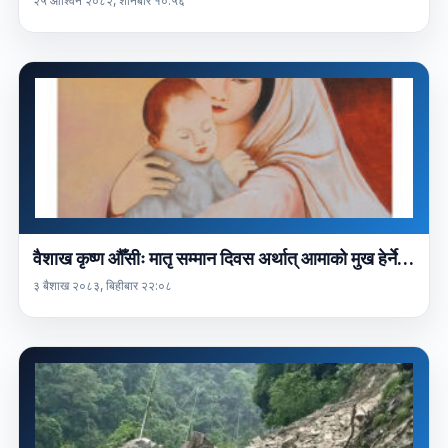
२५ आश्विन २०८२, शनिबार १०:५६
वैशाख कृष्ण औँसीः मातृ सम्मान दिवस अर्थात् आमाको मुख हेर्ने…
३ बैशाख २०८३, बिहीबार २२:०८