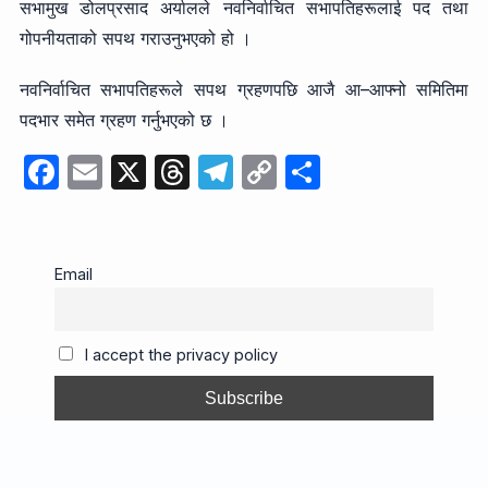
सभामुख डोलप्रसाद अर्यालले नवनिर्वाचित सभापतिहरूलाई पद तथा
गोपनीयताको सपथ गराउनुभएको हो ।
नवनिर्वाचित सभापतिहरूले सपथ ग्रहणपछि आजै आ–आफ्नो समितिमा
पदभार समेत ग्रहण गर्नुभएको छ ।
F
E
X
T
T
C
S
a
m
hr
el
o
h
c
ail
e
e
p
ar
e
a
gr
y
e
Email
b
d
a
Li
o
s
m
n
I accept the privacy policy
o
k
k