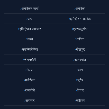
अमेरिकन जर्नी
अमेरिका
अर्थ
इमिग्रेशन अपडेट
इमिग्रेशन समाचार
एक्सक्लुसीभ
कथा
कविता
क्यालिफोर्निया
खेलकुद
जीवनशैली
डायस्पोरा
नेपाल
ब्लग
मनोरंजन
युरोप
राजनीति
विचार
समाचार
साहित्य