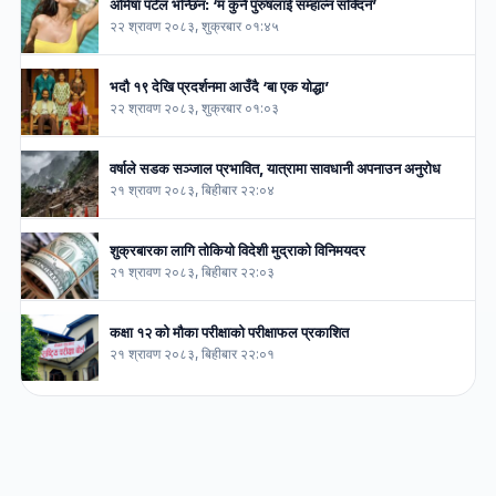
अमिषा पटेल भन्छिन: ‘म कुनै पुरुषलाई सम्हाल्न सक्दिनँ’
२२ श्रावण २०८३, शुक्रबार ०१:४५
भदौ १९ देखि प्रदर्शनमा आउँदै ‘बा एक योद्धा’
२२ श्रावण २०८३, शुक्रबार ०१:०३
वर्षाले सडक सञ्जाल प्रभावित, यात्रामा सावधानी अपनाउन अनुरोध
२१ श्रावण २०८३, बिहीबार २२:०४
शुक्रबारका लागि तोकियो विदेशी मुद्राको विनिमयदर
२१ श्रावण २०८३, बिहीबार २२:०३
कक्षा १२ को मौका परीक्षाको परीक्षाफल प्रकाशित
२१ श्रावण २०८३, बिहीबार २२:०१