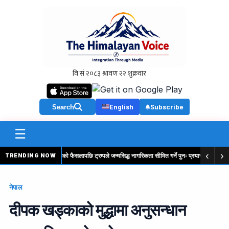
Search
English
Subscribe
☰
‹
›
रे
सर्वोच्च अदालतको फैसलापछि ट्रम्पले जन्मसिद्ध नागरिकता सीमित गर्ने पुनः प्रयास गरेका छन्
TRENDING NOW
नेपाल
दीपक खड्काको मुद्धामा अनुसन्धान