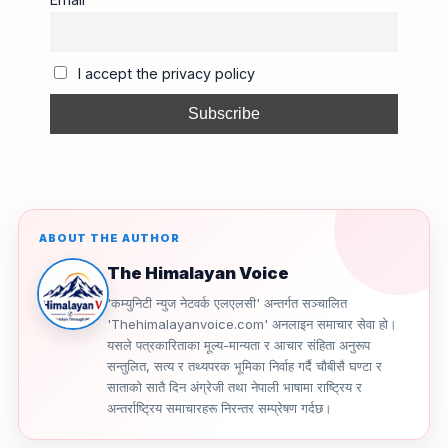
e
a
gr
y
e
b
d
a
Li
o
s
m
n
I accept the privacy policy
o
k
k
ABOUT THE AUTHOR
The Himalayan Voice
'कम्युनिटी न्युज नेटवर्क एलएलसी' अन्तर्गत सञ्चालित
'Thehimalayanvoice.com' अनलाइन समाचार सेवा हो।
यसले पत्रकारिताका मूल्य-मान्यता र आचार संहिता अनुरूप
सन्तुलित, सत्य र तथ्यपरक भूमिका निर्वाह गर्दै चौबीसै घण्टा र
साताको सातै दिन अंग्रेजी तथा नेपाली भाषामा राष्ट्रिय र
अन्तर्राष्ट्रिय समाचारहरू निरन्तर सम्प्रेषण गर्दछ।