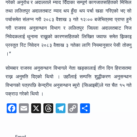
गरेको अनुरोध र अदालतले म्याद दिँदाका सम्पूर्ण कागजातसहितको मिसिल
तथा ललितपुर अदालतबाट म्याद थप हुँदा थप पर्चा खडा गरिएको भए सो
पर्चासमेत संलग्न गरी २०८३ वैशाख ३ गते १२ः०० बजेभित्रमा प्राप्त हुने
गरी राजस्व अनुसन्धान विभाग र ललितपुर जिल्ला अदालतबाट निज
निवेदकलाई थुनामा राख्नुको कारणसहितको लिखित जवाफ समेत झिकाइ
प्रस्तुत रिट निवेदन २०८३ वैशाख ३ गतेका लागि नियमानुसार पेसी तोक्नु
।”
सोमबार राजस्व अनुसन्धान विभागले नेता खड्कालाई तीन दिन हिरासतमा
राख्न अनुमति दिएको थियो । उहाँलाई सम्पत्ति शुद्धीकरण अनुसन्धान
विभागको पत्रपछि केन्द्रीय अनुसन्धान ब्युरो (सिआइबी)ले गत चैत १५ गते
पक्राउ गरेको थियो ।
F
E
X
T
T
C
S
a
m
hr
el
o
h
c
ail
e
e
p
ar
Email