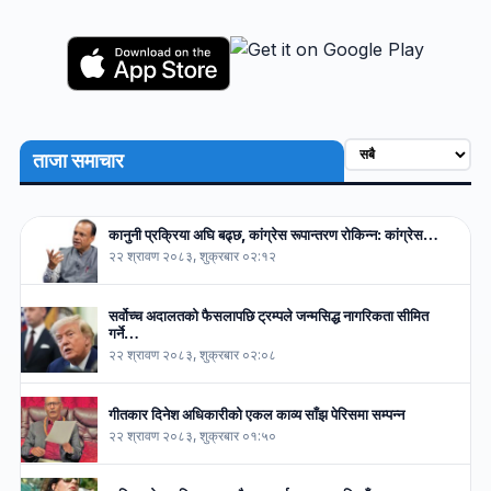
ताजा समाचार
कानुनी प्रक्रिया अघि बढ्छ, कांग्रेस रूपान्तरण रोकिन्न: कांग्रेस…
२२ श्रावण २०८३, शुक्रबार ०२:१२
सर्वोच्च अदालतको फैसलापछि ट्रम्पले जन्मसिद्ध नागरिकता सीमित
गर्ने…
२२ श्रावण २०८३, शुक्रबार ०२:०८
गीतकार दिनेश अधिकारीको एकल काव्य साँझ पेरिसमा सम्पन्न
२२ श्रावण २०८३, शुक्रबार ०१:५०