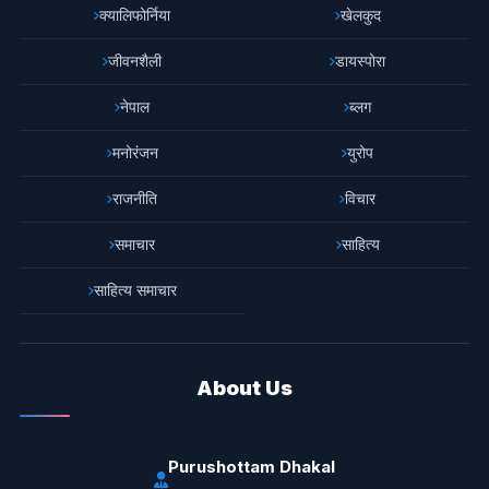
क्यालिफोर्निया
खेलकुद
जीवनशैली
डायस्पोरा
नेपाल
ब्लग
मनोरंजन
युरोप
राजनीति
विचार
समाचार
साहित्य
साहित्य समाचार
About Us
Purushottam Dhakal