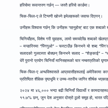
हरियोमा रूपान्तरण गर्छन् — जस्तै हरियो कार्डमा।
चिक-फिल-ए ले टिप्पणी खोज्ने इमेलहरूको जवाफ दिएनन्।
उनीहरू विश्वास गर्छन् कि उनीहरू ‘रहनुहोस्’ बाट एक शब्दको
चिनियाँहरू, विशेष गरी युवाहरू, लामो समयदेखि शब्दको खेल
– मन्डारिनमा “पिंगगुओ” – फस्टाउँछ किनभने यो शब्द “पिंग’आ
सलादको गुलदस्ता बोक्छन् किनभने सलाद – “शेङ्काई” – “धन
धेरै पुरानो प्रयोग चिनियाँ मानिसहरूको चार नम्बरप्रतिको घृणा
चिक-फिल-ए अन्धविश्वासले आप्रवासीहरूलाई अमेरिकामा कानुनी
प्रतिष्ठित शैक्षिक पृष्ठभूमि र उच्च-स्तरीय जागिर शीर्षक भए
२०२४ मा ४६,००० भन्दा बढी चिनियाँ विद्यार्थी र कामदारह
११.७% छन्, जुन देश अनुसार दोस्रो ठूलो समूह हो, भारत 