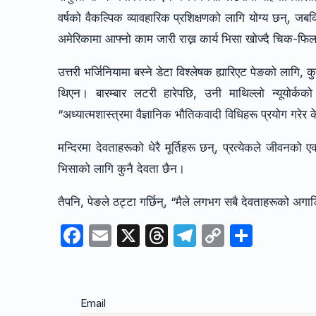
वर्षको वैकल्पिक व्यावहारिक प्रशिक्षणको लागि योग्य छन्, जब
अमेरिकामा आफ्नो काम जारी राख्न कार्य भिसा खोज्दै चिक-फिल
उत्तरी भर्जिनियामा बस्ने डेटा विश्लेषक ह्यारिएट पेङको लागि, क
थिएन। बारम्बार लटरी हारेपछि, उनी माथिल्लो न्यूयोर्कको
“अध्यात्मशास्त्रमा वैज्ञानिक भौतिकवादी विधिहरू प्रयोग गरेर 
मन्दिरमा देवताहरूको धेरै मूर्तिहरू छन्, प्रत्येकले जीवनको ए
भिसाको लागि कुनै देवता छैन।
तैपनि, पेङले ठट्टा गर्छिन्, “मैले लगभग सबै देवताहरूको अगाडि
F
E
X
T
T
C
S
a
m
hr
el
o
h
c
ail
e
e
p
ar
e
a
gr
y
e
Email