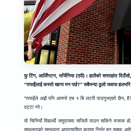
फु टिंग, आर्लिंगटन, भर्जिनिया (एपी)। हालैको सप्ताहांत दिउँसो
“तपाईंलाई कस्तो खाना मन पर्छ?” सबैभन्दा ठूलो जवाफ हलभर
“तपाईंले अझै पनि आफ्नो एच १ बि लटरी पाउनुभएको छैन, है?” ह
ठट्टा गरे।
यो चिनियाँ विद्यार्थी समुदायमा सजिलै पाउन सकिने मजाक हो
सफलताको सम्भावना अप्रत्याशित कुरामा निर्भर हुन सक्छ: अम