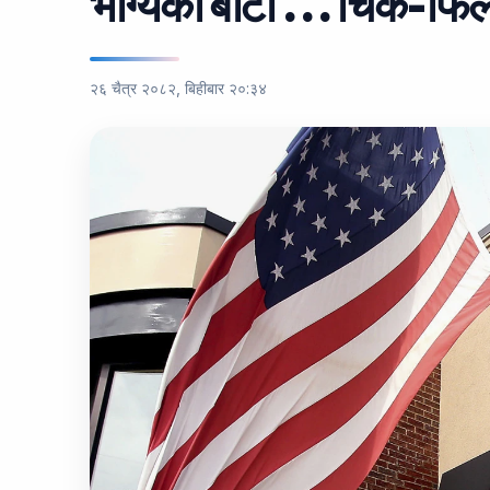
भाग्यको बाटो … चिक-फिल
२६ चैत्र २०८२, बिहीबार २०:३४