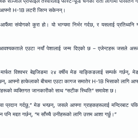
माजिक सञ्जाल प्रोफाइल तस्वीरलाई फास्ट-फूड चेनको रातो लोगोमा परिवर्तन ग
ापनि आफ्नो H-1B लटरी जित्न सकेनन्।
फैंमा संयोगको कुरा हो। यो भाग्यमा निर्भर गर्दछ, र यसलाई प्रतिध्वनि ग
को आवश्यकताले एउटा नयाँ पेशालाई जन्म दिएको छ – एजेन्टहरू जसले अर
 मार्फत विश्वभर बेइजिङमा २४ वर्षीय मेङ याङ्किङलाई सम्पर्क गर्छन्, मे
मा बस्छन्, आफ्नो हत्केलाको बीचमा एउटा कागज समातेर H-1B भिसाको लागि आफ
 उनीहरूको व्यक्तिगत जानकारीको साथ “सटीक स्थिति” समावेश छ।
ा प्रदान गर्दछु,” मेङ भन्छन्, जसले आफ्ना ग्राहकहरूलाई मन्दिरबाट पवि
 पनि मद्दत गर्छन्, “म साँच्चै उनीहरूको लागि उत्तम आशा गर्छु।”