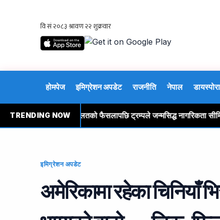
होमपेज
इमिग्रेशन अपडेट
राजनीति
नेपाल
डायस्पोरा
रे
सर्वोच्च अदालतको फैसलापछि ट्रम्पले जन्मसिद्ध नागरिकता सीमित गर्ने
TRENDING NOW
इमिग्रेशन अपडेट
अमेरिकामा रहेका चिनियाँ भि