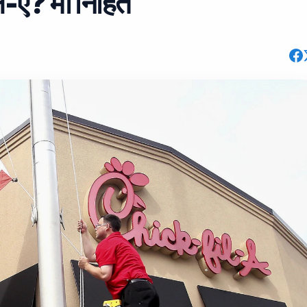
-ए? मा निहित