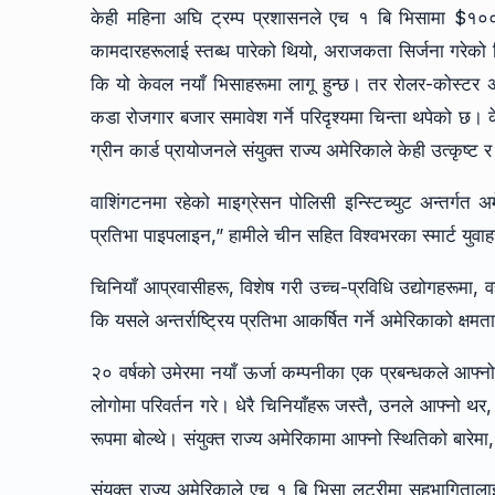
केही महिना अघि ट्रम्प प्रशासनले एच १ बि भिसामा $१००,
कामदारहरूलाई स्तब्ध पारेको थियो, अराजकता सिर्जना गरेको 
कि यो केवल नयाँ भिसाहरूमा लागू हुन्छ। तर रोलर-कोस्टर अनु
कडा रोजगार बजार समावेश गर्ने परिदृश्यमा चिन्ता थपेको छ। क
ग्रीन कार्ड प्रायोजनले संयुक्त राज्य अमेरिकाले केही उत्कृष्
वाशिंगटनमा रहेको माइग्रेसन पोलिसी इन्स्टिच्युट अन्तर्गत
प्रतिभा पाइपलाइन,” हामीले चीन सहित विश्वभरका स्मार्ट युवाह
चिनियाँ आप्रवासीहरू, विशेष गरी उच्च-प्रविधि उद्योगहरूमा,
कि यसले अन्तर्राष्ट्रिय प्रतिभा आकर्षित गर्ने अमेरिकाको क्ष
२० वर्षको उमेरमा नयाँ ऊर्जा कम्पनीका एक प्रबन्धकले आफ्न
लोगोमा परिवर्तन गरे। धेरै चिनियाँहरू जस्तै, उनले आफ्नो थर,
रूपमा बोल्थे। संयुक्त राज्य अमेरिकामा आफ्नो स्थितिको बारे
संयुक्त राज्य अमेरिकाले एच १ बि भिसा लटरीमा सहभागितालाई