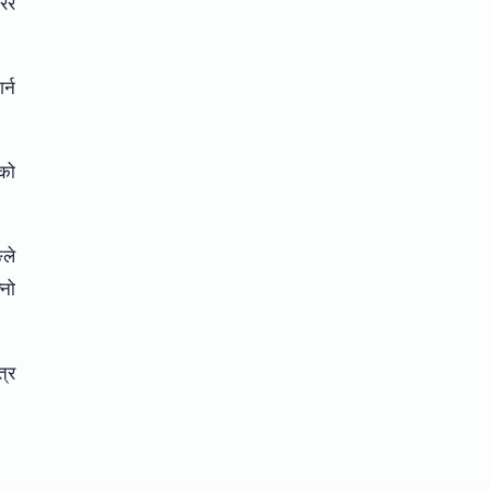
रेर
र्न
ूको
ङले
्नो
त्र