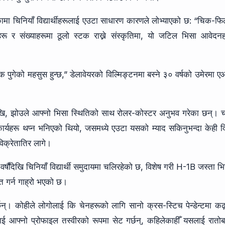
मा चिनियाँ विद्यार्थीहरूलाई एउटा साधारण कारणले लोभ्याएको छ: “चिक-फ
रू र संख्याहरूमा ठूलो स्टक राख्ने संस्कृतिमा, यो जटिल भिसा आवेदन
गेको महसुस हुन्छ,” डेलावेयरको विल्मिङ्टनमा बस्ने ३० वर्षको उमेरमा 
ुगेदेखि, झोउले आफ्नो भिसा स्थितिको साथ रोलर-कोस्टर अनुभव गरेका छन्। 
कार्यहरू थप्न भनिएको थियो, जसमध्ये एउटा यसको म्याद सकिनुभन्दा केही 
िक्रेतातिर लागे।
्षौंदेखि चिनियाँ विद्यार्थी समुदायमा चलिरहेको छ, विशेष गरी H-1B जस्ता भ
त गर्न गाह्रो भएको छ।
छन्। कोहीले लोगोलाई कि चेनहरूको लागि सानो क्रस-स्टिच पेन्डेन्टमा कढ
आफ्नो प्रोफाइल तस्वीरको रूपमा सेट गर्छन्, कहिलेकाहीँ यसलाई रातोब