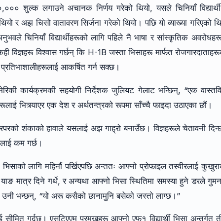
००० शुल्क लगाउने अचानक निर्णय गरेको थियो, यसले चिनियाँ विद्यार्थ
थियो र अझ चिसो वातावरण सिर्जना गरेको थियो। पछि यो व्याख्या गरिएको थ
भवले चिनियाँ विद्यार्थीहरूको लागि पहिले नै भाषा र सांस्कृतिक अवरोधहर
ेही विज्ञहरू विश्वास गर्छन् कि H-1B जस्ता भिसाहरू मार्फत रोजगारदाताहर
ट र प्रतिभाशालीहरूलाई आकर्षित गर्न सक्छ।
 अमेरिकी कार्यक्रमकी सहयोगी निर्देशक जुलियट गेलाट भन्छिन्, “एक वास्त
रूलाई भित्र्याएर एक देश र अर्थतन्त्रको रूपमा साँच्चै फाइदा उठाएका छौं।
 वरपरको शंकाको हावाले यसलाई अझ गाह्रो बनाउँछ। विज्ञहरूले चेतावनी दिन्
मतालाई कम गर्छ।
ो भिसाको लागि महिनौं पर्खिएपछि अन्ततः आफ्नो प्रोफाइल तस्वीरलाई कुखुर
 याङ मात्र दिने गर्थे, र अन्यथा आफ्नो भिसा स्थितिमा समस्या हुने डरले गुम
मा, उनी भन्छन्, “यो अरू कसैको छानामुनि बसेको जस्तो लाग्छ।”
 सीमित गर्दछ। एसटिएएम प्रमुखहरू आफ्नो एफ१ विद्यार्थी भिसा अन्तर्गत 