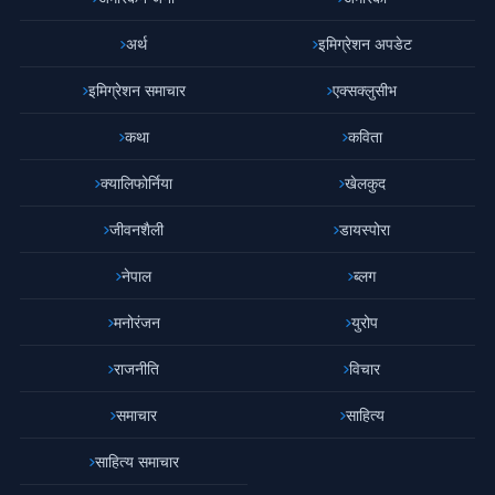
अर्थ
इमिग्रेशन अपडेट
इमिग्रेशन समाचार
एक्सक्लुसीभ
कथा
कविता
क्यालिफोर्निया
खेलकुद
जीवनशैली
डायस्पोरा
नेपाल
ब्लग
मनोरंजन
युरोप
राजनीति
विचार
समाचार
साहित्य
साहित्य समाचार