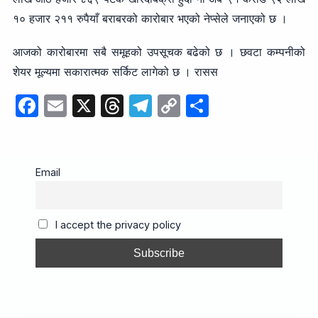
१० हजार २११ रुपैयाँ बराबरको कारोबार भएको नेप्सेले जनाएको छ ।
आजको कारोबारमा सबै समूहको उपसूचक बढेको छ । छवटा कम्पनीको
शेयर मूल्यमा सकारात्मक सर्किट लागेको छ । रासस
F
E
X
T
T
C
S
a
m
hr
el
o
h
c
ail
e
e
p
ar
e
a
gr
y
e
Email
b
d
a
Li
o
s
m
n
I accept the privacy policy
o
k
k