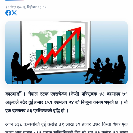
२६ चैत्र २०८२, बिहीबार १३:०५
काठमाडौँ । नेपाल स्टक एक्सचेञ्ज (नेप्से) परिसूचक ४८ दशमलव ७१
अङ्कले बढेर दुई हजार ८५१ दशमलव २४ को बिन्दुमा कायम भएको छ । यो
एक दशमलव ७३ प्रतिशतको वृद्धि हो ।
आज ३३८ कम्पनीको दुई करोड ७९ लाख ३१ हजार ७७० कित्ता शेयर एक
लाख आठ हजार ८६९ पटक खरिदबिक्री हुँदा नौ अर्ब ९१ करोड ९२ लाख