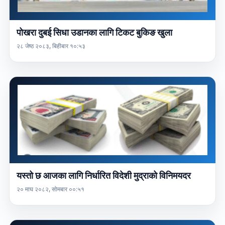
पोखरा दुबई सिधा उडानका लागि टिकट बुकिङ खुला
२८ जेष्ठ २०८३, बिहीबार १०:५३
यस्तो छ आजका लागि निर्धारित विदेशी मुद्राको विनिमयदर
२० माघ २०८२, सोमबार ००:५१