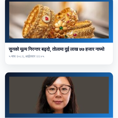
सुनको मूल्य निरन्तर बढ्दो, तोलामा दुई लाख ७७ हजार नाघ्यो
५ माघ २०८२, आईतवार २२:०५