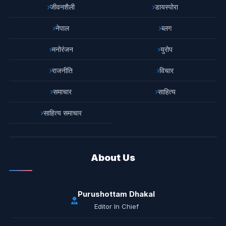
जीवनशैली
डायस्पोरा
नेपाल
ब्लग
मनोरंजन
युरोप
राजनीति
विचार
समाचार
साहित्य
साहित्य समाचार
About Us
Purushottam Dhakal
Editor In Chief