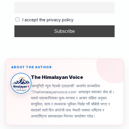
b
d
a
Li
o
s
m
n
I accept the privacy policy
o
k
k
ABOUT THE AUTHOR
The Himalayan Voice
'कम्युनिटी न्युज नेटवर्क एलएलसी' अन्तर्गत सञ्चालित
'Thehimalayanvoice.com' अनलाइन समाचार सेवा हो।
यसले पत्रकारिताका मूल्य-मान्यता र आचार संहिता अनुरूप
सन्तुलित, सत्य र तथ्यपरक भूमिका निर्वाह गर्दै चौबीसै घण्टा र
साताको सातै दिन अंग्रेजी तथा नेपाली भाषामा राष्ट्रिय र
अन्तर्राष्ट्रिय समाचारहरू निरन्तर सम्प्रेषण गर्दछ।