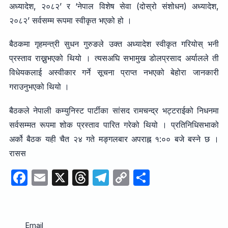
अध्यादेश, २०८२’ र ‘नेपाल विशेष सेवा (दोस्रो संशोधन) अध्यादेश,
२०८२’ सर्वसम्म रूपमा स्वीकृत भएको हो ।
बैठकमा गृहमन्त्री सुधन गुरुङले उक्त अध्यादेश स्वीकृत गरियोस् भनी
प्रस्ताव राख्नुभएको थियो । त्यसअघि सभामुख डोलप्रसाद अर्यालले ती
विधेयकलाई अस्वीकार गर्ने सूचना प्राप्त नभएको बेहोरा जानकारी
गराउनुभएको थियो ।
बैठकले नेपाली कम्युनिस्ट पार्टीका सांसद रामचन्द्र भट्टराईको निधनमा
सर्वसम्मत रूपमा शोक प्रस्ताव पारित गरेको थियो । प्रतिनिधिसभाको
अर्को बैठक यही चैत २४ गते मङ्गलबार अपराह्न १:०० बजे बस्ने छ ।
रासस
F
E
X
T
T
C
S
a
m
hr
el
o
h
c
ail
e
e
p
ar
e
a
gr
y
e
Email