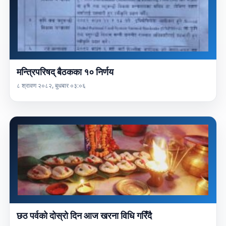
मन्त्रिपरिषद् बैठकका १० निर्णय
८ श्रावण २०८२, बुधबार ०३:०६
छठ पर्वको दोस्रो दिन आज खरना विधि गरिँदै