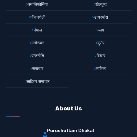
क्यालिफोर्निया
खेलकुद
जीवनशैली
डायस्पोरा
नेपाल
ब्लग
मनोरंजन
युरोप
राजनीति
विचार
समाचार
साहित्य
साहित्य समाचार
About Us
Purushottam Dhakal