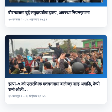
वीरगञ्जमा दुई समुदायबीच झडप, अवस्था नियन्त्रणमा
१० फाल्गुन २०८२, आईतवार १५:३१
झापा–५ को प्रारम्भिक मतगणनामा बालेन्द्र शाह अगाडि, केपी
शर्मा ओली…
२१ फाल्गुन २०८२, बिहीबार २१:५१