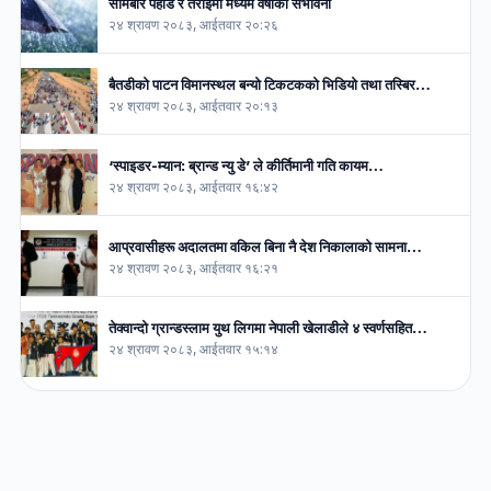
सोमबार पहाड र तराईमा मध्यम वर्षाको संभावना
२४ श्रावण २०८३, आईतवार २०:२६
बैतडीको पाटन विमानस्थल बन्यो टिकटकको भिडियो तथा तस्बिर…
२४ श्रावण २०८३, आईतवार २०:१३
‘स्पाइडर-म्यान: ब्रान्ड न्यु डे’ ले कीर्तिमानी गति कायम…
२४ श्रावण २०८३, आईतवार १६:४२
आप्रवासीहरू अदालतमा वकिल बिना नै देश निकालाको सामना…
२४ श्रावण २०८३, आईतवार १६:२१
तेक्वान्दो ग्रान्डस्लाम युथ लिगमा नेपाली खेलाडीले ४ स्वर्णसहित…
२४ श्रावण २०८३, आईतवार १५:१४