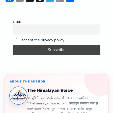
a
m
hr
el
o
h
c
ail
e
e
p
ar
e
a
gr
y
e
Email
b
d
a
Li
o
s
m
n
I accept the privacy policy
o
k
k
ABOUT THE AUTHOR
The Himalayan Voice
'कम्युनिटी न्युज नेटवर्क एलएलसी' अन्तर्गत सञ्चालित
'Thehimalayanvoice.com' अनलाइन समाचार सेवा हो।
यसले पत्रकारिताका मूल्य-मान्यता र आचार संहिता अनुरूप